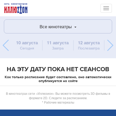
Toggl
naviga
Все кинотеатры
10 августа
11 августа
12 августа
13 
Сегодня
Завтра
Послезавтра
ч
НА ЭТУ ДАТУ ПОКА НЕТ СЕАНСОВ
Как только расписание будет составлено, оно автоматически
опубликуется на сайте
В кинотеатрах сети «Иллюзион» Вы можете посмотреть 3D фильмы в
формате 2D. Следите за расписанием.
* Рабочие материалы