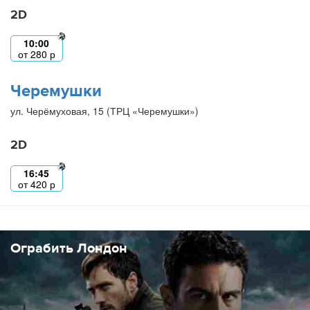
2D
10:00
от
280
р
Черемушки
ул. Черёмуховая, 15 (ТРЦ «Черемушки»)
2D
16:45
от
420
р
Ограбить Лондон