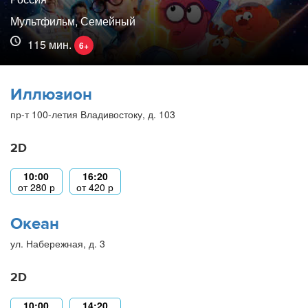
Мультфильм, Семейный
115 мин.
6+
Иллюзион
пр-т 100-летия Владивостоку, д. 103
2D
10:00
16:20
от
280
р
от
420
р
Океан
ул. Набережная, д. 3
2D
10:00
14:20