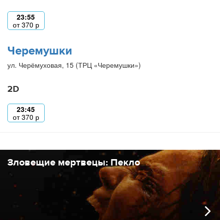
23:55
от
370
р
Черемушки
ул. Черёмуховая, 15 (ТРЦ «Черемушки»)
2D
23:45
от
370
р
Зловещие мертвецы: Пекло