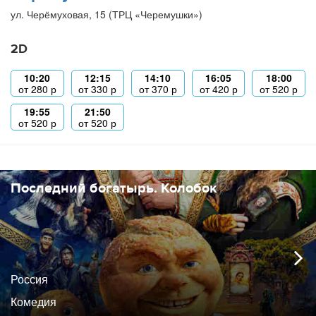
ул. Черёмуховая, 15 (ТРЦ «Черемушки»)
2D
10:20
12:15
14:10
16:05
18:00
от
280
р
от
330
р
от
370
р
от
420
р
от
520
р
19:55
21:50
от
520
р
от
520
р
Последний богатырь. Колобок
Россия
Комедия