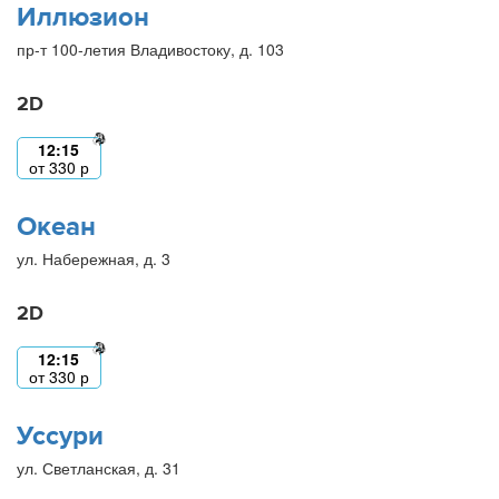
Иллюзион
пр-т 100-летия Владивостоку, д. 103
2D
12:15
от
330
р
Океан
ул. Набережная, д. 3
2D
12:15
от
330
р
Уссури
ул. Светланская, д. 31