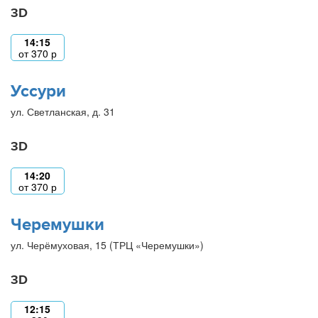
3D
14:15
от
370
р
Уссури
ул. Светланская, д. 31
3D
14:20
от
370
р
Черемушки
ул. Черёмуховая, 15 (ТРЦ «Черемушки»)
3D
12:15