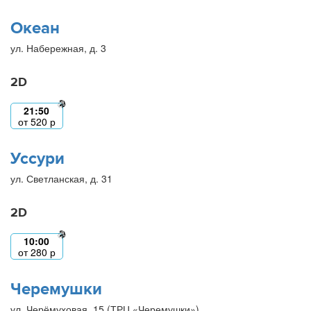
Океан
ул. Набережная, д. 3
2D
21:50
от
520
р
Уссури
ул. Светланская, д. 31
2D
10:00
от
280
р
Черемушки
ул. Черёмуховая, 15 (ТРЦ «Черемушки»)