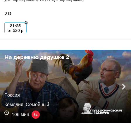
2D
21:25
от
520
р
На деревню дедушке 2
Россия
Комедия, Семейный
105 мин.
6+