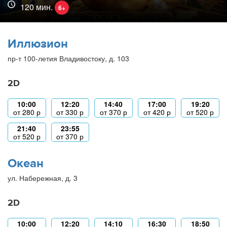
120 мин.
6+
Иллюзион
пр-т 100-летия Владивостоку, д. 103
2D
10:00
12:20
14:40
17:00
19:20
от
280
р
от
330
р
от
370
р
от
420
р
от
520
р
21:40
23:55
от
520
р
от
370
р
Океан
ул. Набережная, д. 3
2D
10:00
12:20
14:10
16:30
18:50