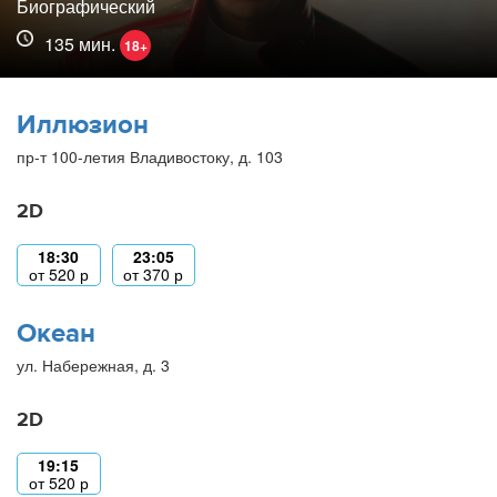
Биографический
135 мин.
18+
Иллюзион
пр-т 100-летия Владивостоку, д. 103
2D
18:30
23:05
от
520
р
от
370
р
Океан
ул. Набережная, д. 3
2D
19:15
от
520
р