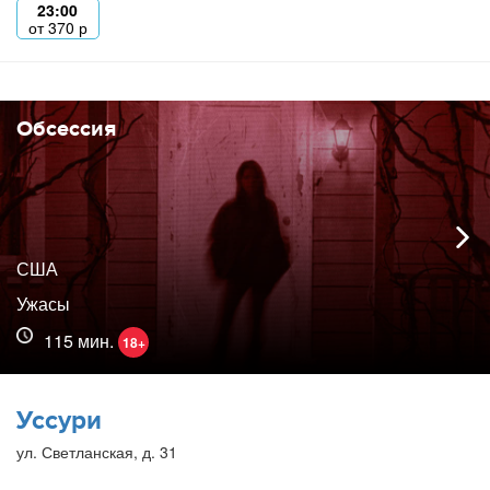
23:00
от
370
р
Обсессия
США
Ужасы
115 мин.
18+
Уссури
ул. Светланская, д. 31