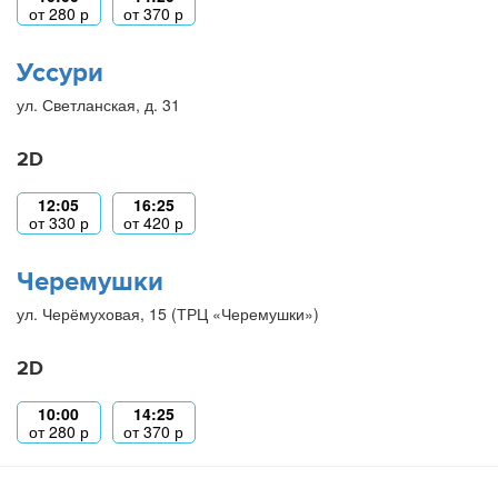
от
280
р
от
370
р
Уссури
ул. Светланская, д. 31
2D
12:05
16:25
от
330
р
от
420
р
Черемушки
ул. Черёмуховая, 15 (ТРЦ «Черемушки»)
2D
10:00
14:25
от
280
р
от
370
р