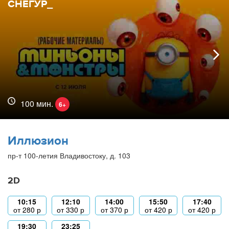
СНЕГУР_
100 мин.
6+
Иллюзион
пр-т 100-летия Владивостоку, д. 103
2D
10:15
12:10
14:00
15:50
17:40
от
280
р
от
330
р
от
370
р
от
420
р
от
420
р
19:30
23:25