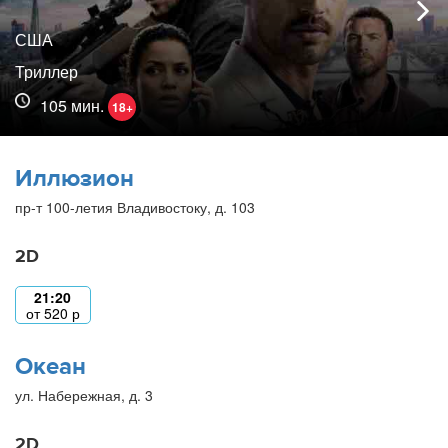
США
Триллер
105 мин.
18+
Иллюзион
пр-т 100-летия Владивостоку, д. 103
2D
21:20
от
520
р
Океан
ул. Набережная, д. 3
2D