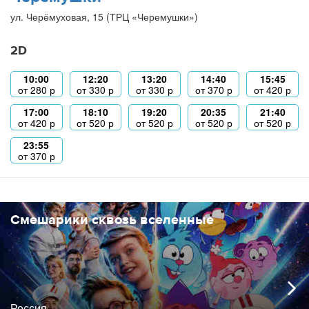
ул. Черёмуховая, 15 (ТРЦ «Черемушки»)
2D
10:00
12:20
13:20
14:40
15:45
от
280
р
от
330
р
от
330
р
от
370
р
от
420
р
17:00
18:10
19:20
20:35
21:40
от
420
р
от
520
р
от
520
р
от
520
р
от
520
р
23:55
от
370
р
Смешарики сквозь вселенные
Россия