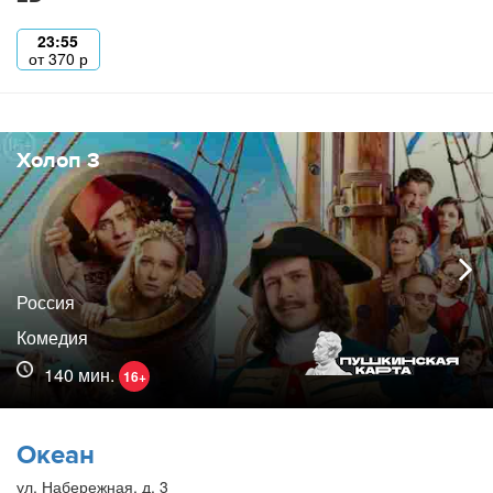
23:55
от
370
р
Холоп 3
Россия
Комедия
140 мин.
16+
Океан
ул. Набережная, д. 3