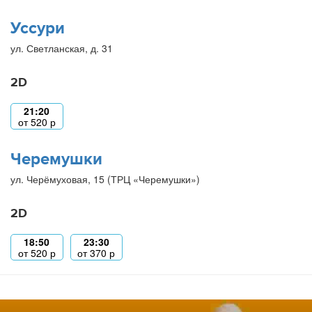
Уссури
ул. Светланская, д. 31
2D
21:20
от
520
р
Черемушки
ул. Черёмуховая, 15 (ТРЦ «Черемушки»)
2D
18:50
23:30
от
520
р
от
370
р