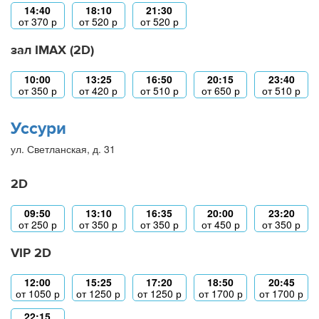
14:40
18:10
21:30
от
370
р
от
520
р
от
520
р
зал IMAX (2D)
10:00
13:25
16:50
20:15
23:40
от
350
р
от
420
р
от
510
р
от
650
р
от
510
р
Уссури
ул. Светланская, д. 31
2D
09:50
13:10
16:35
20:00
23:20
от
250
р
от
350
р
от
350
р
от
450
р
от
350
р
VIP 2D
12:00
15:25
17:20
18:50
20:45
от
1050
р
от
1250
р
от
1250
р
от
1700
р
от
1700
р
22:15