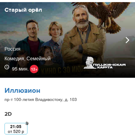
Старый орёл
Россия
Комедия, Семейный
95 мин.
12+
Иллюзион
пр-т 100-летия Владивостоку, д. 103
2D
21:05
от
520
р