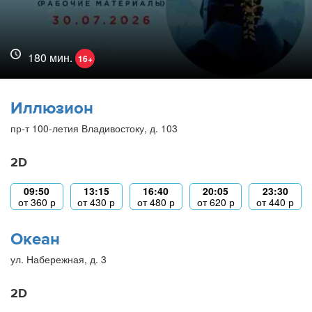
180 мин.
16+
Иллюзион
пр-т 100-летия Владивостоку, д. 103
2D
09:50
13:15
16:40
20:05
23:30
от
360
р
от
430
р
от
480
р
от
620
р
от
440
р
Океан
ул. Набережная, д. 3
2D