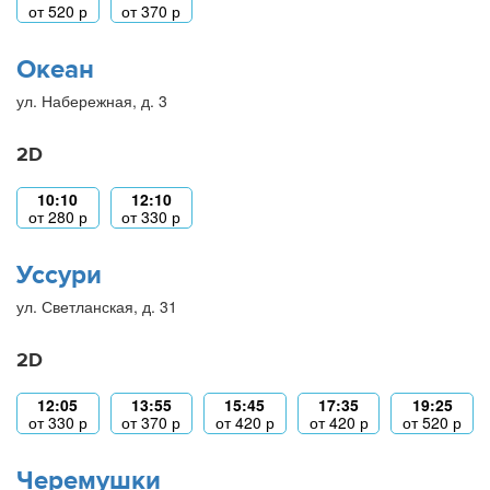
от
520
р
от
370
р
Океан
ул. Набережная, д. 3
2D
10:10
12:10
от
280
р
от
330
р
Уссури
ул. Светланская, д. 31
2D
12:05
13:55
15:45
17:35
19:25
от
330
р
от
370
р
от
420
р
от
420
р
от
520
р
Черемушки