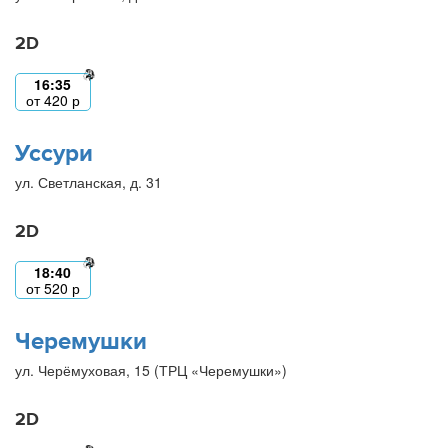
2D
16:35
от
420
р
Уссури
ул. Светланская, д. 31
2D
18:40
от
520
р
Черемушки
ул. Черёмуховая, 15 (ТРЦ «Черемушки»)
2D