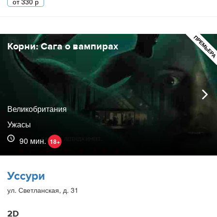
от
330
р
ПРЕМЬЕР
Корни: Сага о вампирах
Великобритания
Ужасы
90 мин.
18+
Уссури
ул. Светланская, д. 31
2D