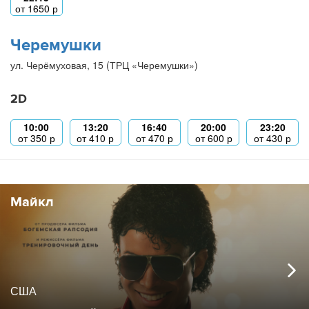
от
1650
р
Черемушки
ул. Черёмуховая, 15 (ТРЦ «Черемушки»)
2D
10:00
13:20
16:40
20:00
23:20
от
350
р
от
410
р
от
470
р
от
600
р
от
430
р
Майкл
США