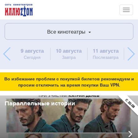
Toggl
naviga
Все кинотеатры
9 августа
10 августа
11 августа
12 
Сегодня
Завтра
Послезавтра
Во избежание проблем с покупкой билетов рекомендуем и
просим отключить на время покупки Ваш VPN.
ПРЕМЬЕР
С 20.08
Параллельные истории