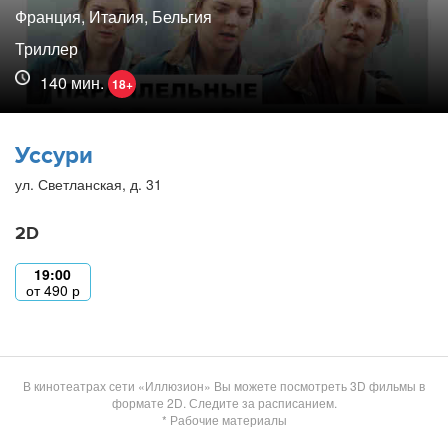
Франция, Италия, Бельгия
Триллер
140 мин.
18+
Уссури
ул. Светланская, д. 31
2D
19:00
от
490
р
В кинотеатрах сети «Иллюзион» Вы можете посмотреть 3D фильмы в
формате 2D. Следите за расписанием.
* Рабочие материалы