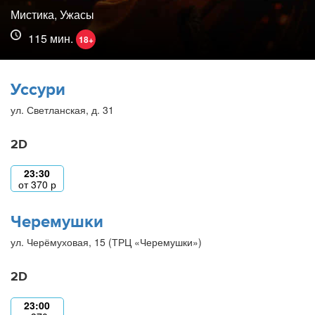
Мистика, Ужасы
115 мин.
18+
Уссури
ул. Светланская, д. 31
2D
23:30
от
370
р
Черемушки
ул. Черёмуховая, 15 (ТРЦ «Черемушки»)
2D
23:00