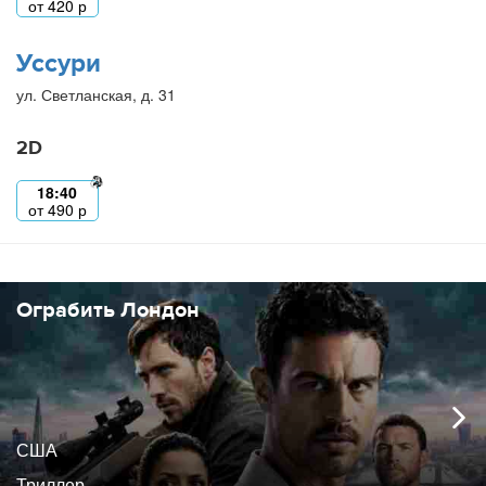
от
420
р
Уссури
ул. Светланская, д. 31
2D
18:40
от
490
р
Ограбить Лондон
США
Триллер