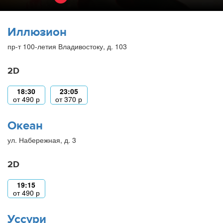
Иллюзион
пр-т 100-летия Владивостоку, д. 103
2D
18:30
23:05
от
490
р
от
370
р
Океан
ул. Набережная, д. 3
2D
19:15
от
490
р
Уссури