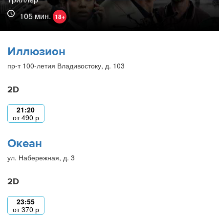
105 мин.
18+
Иллюзион
пр-т 100-летия Владивостоку, д. 103
2D
21:20
от
490
р
Океан
ул. Набережная, д. 3
2D
23:55
от
370
р