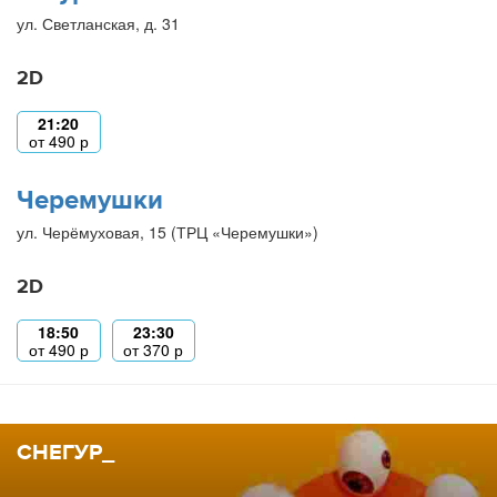
ул. Светланская, д. 31
2D
21:20
от
490
р
Черемушки
ул. Черёмуховая, 15 (ТРЦ «Черемушки»)
2D
18:50
23:30
от
490
р
от
370
р
СНЕГУР_