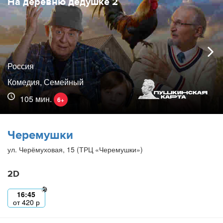
На деревню дедушке 2
Россия
Комедия, Семейный
105 мин.
6+
Черемушки
ул. Черёмуховая, 15 (ТРЦ «Черемушки»)
2D
16:45
от
420
р