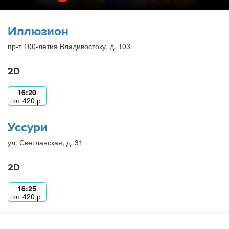
Иллюзион
пр-т 100-летия Владивостоку, д. 103
2D
16:20
от
420
р
Уссури
ул. Светланская, д. 31
2D
16:25
от
420
р