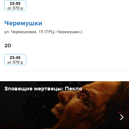
23:55
от
370
р
Черемушки
ул. Черёмуховая, 15 (ТРЦ «Черемушки»)
2D
23:45
от
370
р
Зловещие мертвецы: Пекло