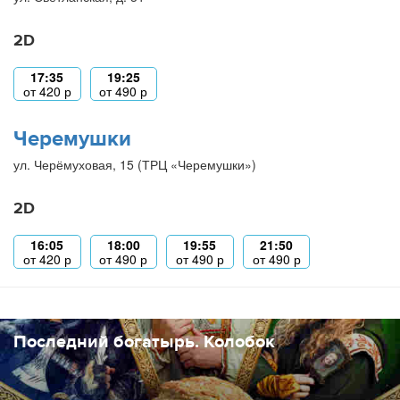
2D
17:35
19:25
от
420
р
от
490
р
Черемушки
ул. Черёмуховая, 15 (ТРЦ «Черемушки»)
2D
16:05
18:00
19:55
21:50
от
420
р
от
490
р
от
490
р
от
490
р
Последний богатырь. Колобок