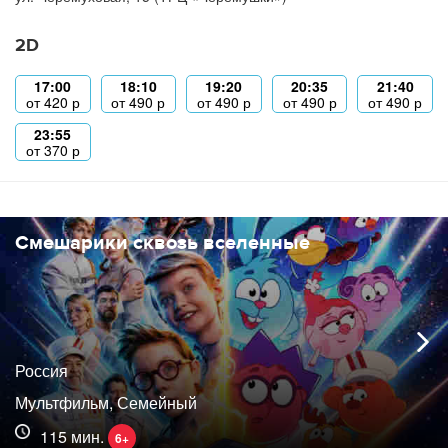
2D
17:00
18:10
19:20
20:35
21:40
от
420
р
от
490
р
от
490
р
от
490
р
от
490
р
23:55
от
370
р
Смешарики сквозь вселенные
Россия
Мультфильм, Семейный
115 мин.
6+