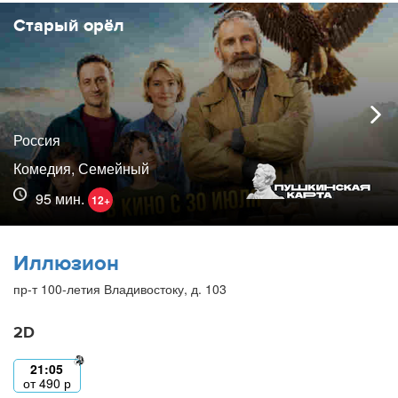
Старый орёл
Россия
Комедия, Семейный
95 мин.
12+
Иллюзион
пр-т 100-летия Владивостоку, д. 103
2D
21:05
от
490
р