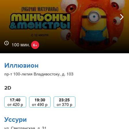
100 мин.
6+
Иллюзион
пр-т 100-летия Владивостоку, д. 103
2D
17:40
19:30
23:25
от
420
р
от
490
р
от
370
р
Уссури
ул. Светланская, д. 31