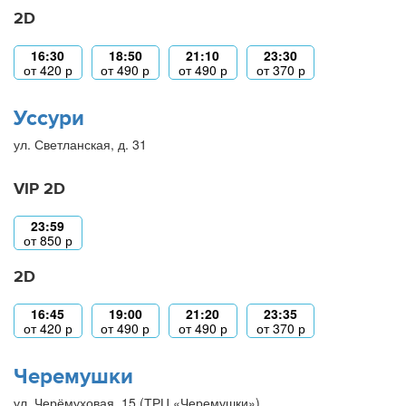
2D
16:30
18:50
21:10
23:30
от
420
р
от
490
р
от
490
р
от
370
р
Уссури
ул. Светланская, д. 31
VIP 2D
23:59
от
850
р
2D
16:45
19:00
21:20
23:35
от
420
р
от
490
р
от
490
р
от
370
р
Черемушки
ул. Черёмуховая, 15 (ТРЦ «Черемушки»)