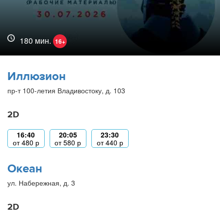
180 мин.
16+
Иллюзион
пр-т 100-летия Владивостоку, д. 103
2D
16:40
20:05
23:30
от
480
р
от
580
р
от
440
р
Океан
ул. Набережная, д. 3
2D