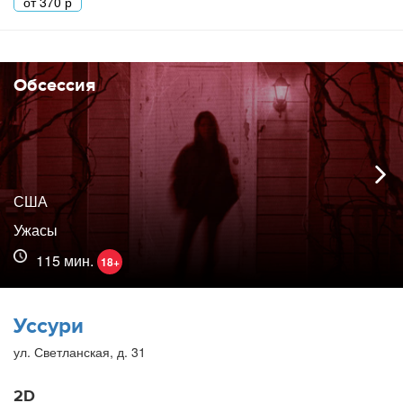
от
370
р
Обсессия
США
Ужасы
115 мин.
18+
Уссури
ул. Светланская, д. 31
2D