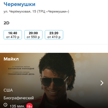
Черемушки
ул. Черёмуховая, 15 (ТРЦ «Черемушки»)
2D
16:40
20:00
23:20
от
470
р
от
550
р
от
410
р
Майкл
США
Биографический
135 мин.
18+