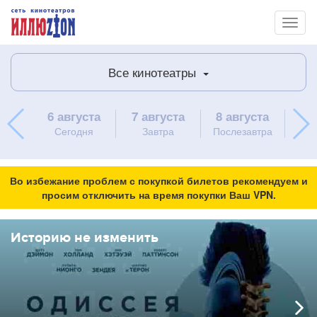
Toggl
naviga
Все кинотеатры
6 августа
7 августа
8 августа
9 
Сегодня
Завтра
Послезавтра
вос
Во избежание проблем с покупкой билетов рекомендуем и
просим отключить на время покупки Ваш VPN.
Историю не изменить