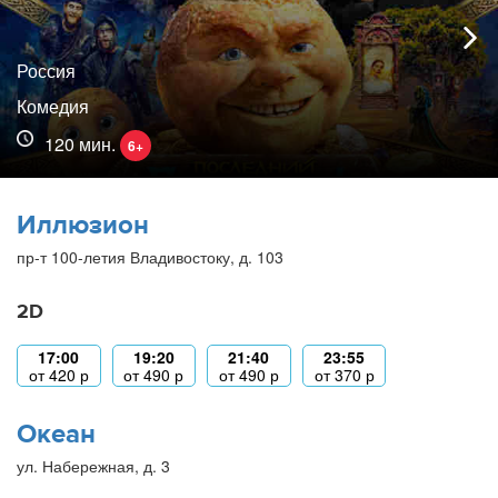
Россия
Комедия
120 мин.
6+
Иллюзион
пр-т 100-летия Владивостоку, д. 103
2D
17:00
19:20
21:40
23:55
от
420
р
от
490
р
от
490
р
от
370
р
Океан
ул. Набережная, д. 3