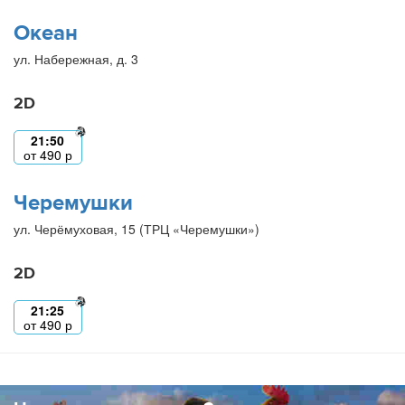
Океан
ул. Набережная, д. 3
2D
21:50
от
490
р
Черемушки
ул. Черёмуховая, 15 (ТРЦ «Черемушки»)
2D
21:25
от
490
р