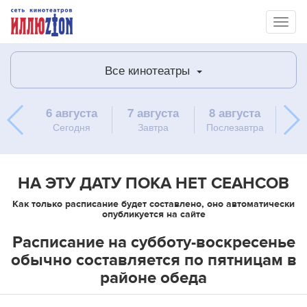
Toggl
naviga
Все кинотеатры
6 августа
7 августа
8 августа
9 
Сегодня
Завтра
Послезавтра
вос
НА ЭТУ ДАТУ ПОКА НЕТ СЕАНСОВ
Как только расписание будет составлено, оно автоматически
опубликуется на сайте
Расписание на субботу-воскресенье
обычно составляется по пятницам в
районе обеда