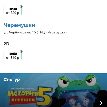
18:40
от
520
р
Черемушки
ул. Черёмуховая, 15 (ТРЦ «Черемушки»)
2D
10:50
от
340
р
Снегур