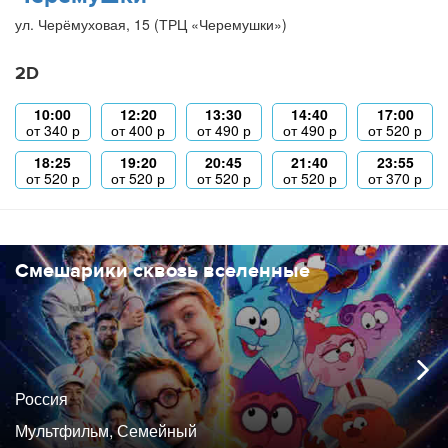
ул. Черёмуховая, 15 (ТРЦ «Черемушки»)
2D
10:00
12:20
13:30
14:40
17:00
от
340
р
от
400
р
от
490
р
от
490
р
от
520
р
18:25
19:20
20:45
21:40
23:55
от
520
р
от
520
р
от
520
р
от
520
р
от
370
р
Смешарики сквозь вселенные
Россия
Мультфильм, Семейный