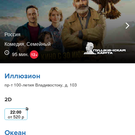
Россия
Комедия, Семейный
95 мин.
12+
Иллюзион
пр-т 100-летия Владивостоку, д. 103
2D
22:00
от
520
р
Океан