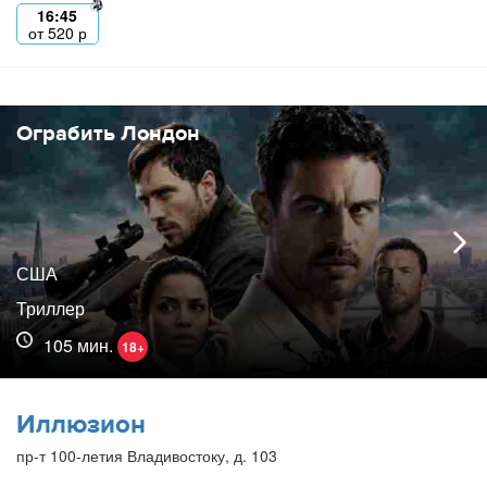
16:45
от
520
р
Ограбить Лондон
США
Триллер
105 мин.
18+
Иллюзион
пр-т 100-летия Владивостоку, д. 103