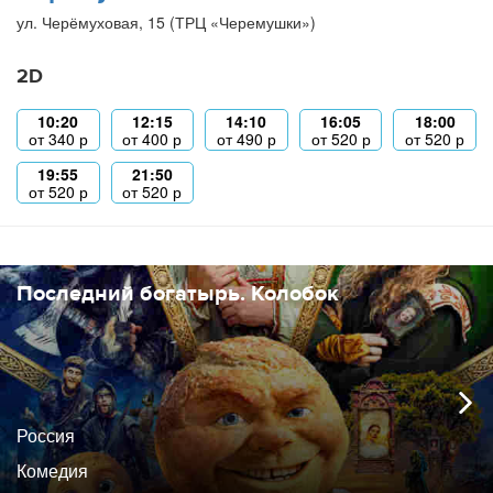
ул. Черёмуховая, 15 (ТРЦ «Черемушки»)
2D
10:20
12:15
14:10
16:05
18:00
от
340
р
от
400
р
от
490
р
от
520
р
от
520
р
19:55
21:50
от
520
р
от
520
р
Последний богатырь. Колобок
Россия
Комедия