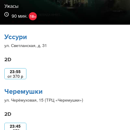
Ужасы
90 мин.
18+
Уссури
ул. Светланская, д. 31
2D
23:55
от
370
р
Черемушки
ул. Черёмуховая, 15 (ТРЦ «Черемушки»)
2D
23:45