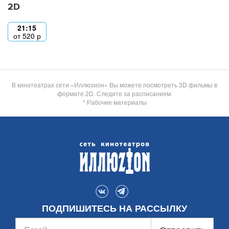
2D
21:15
от
520
р
В кинотеатрах сети «Иллюзион» Вы можете посмотреть 3D фильмы в
формате 2D. Следите за расписанием.
* Рабочие материалы
ПОДПИШИТЕСЬ НА РАССЫЛКУ