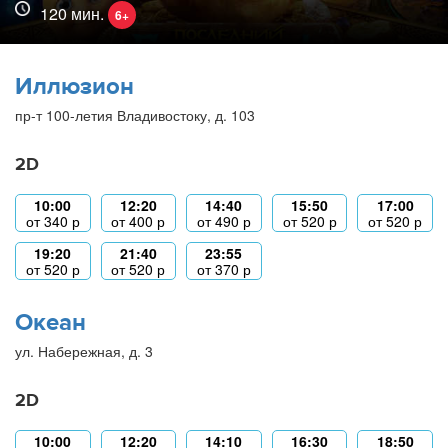
120 мин.
6+
Иллюзион
пр-т 100-летия Владивостоку, д. 103
2D
10:00
12:20
14:40
15:50
17:00
от
340
р
от
400
р
от
490
р
от
520
р
от
520
р
19:20
21:40
23:55
от
520
р
от
520
р
от
370
р
Океан
ул. Набережная, д. 3
2D
10:00
12:20
14:10
16:30
18:50