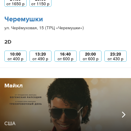
от
1650
р
от
1150
р
Черемушки
ул. Черёмуховая, 15 (ТРЦ «Черемушки»)
2D
10:00
13:20
16:40
20:00
23:20
от
400
р
от
490
р
от
600
р
от
600
р
от
430
р
Майкл
США