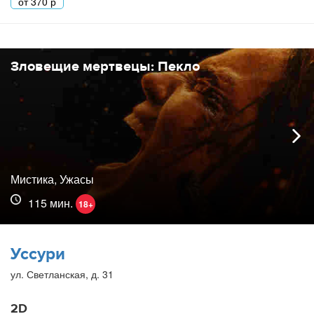
от
370
р
Зловещие мертвецы: Пекло
Мистика, Ужасы
115 мин.
18+
Уссури
ул. Светланская, д. 31
2D