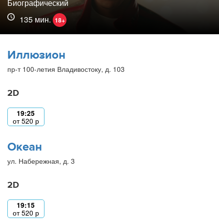
Биографический
135 мин.
18+
Иллюзион
пр-т 100-летия Владивостоку, д. 103
2D
19:25
от
520
р
Океан
ул. Набережная, д. 3
2D
19:15
от
520
р