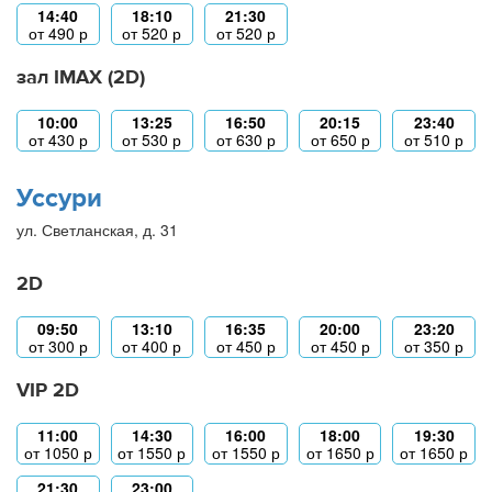
14:40
18:10
21:30
от
490
р
от
520
р
от
520
р
зал IMAX (2D)
10:00
13:25
16:50
20:15
23:40
от
430
р
от
530
р
от
630
р
от
650
р
от
510
р
Уссури
ул. Светланская, д. 31
2D
09:50
13:10
16:35
20:00
23:20
от
300
р
от
400
р
от
450
р
от
450
р
от
350
р
VIP 2D
11:00
14:30
16:00
18:00
19:30
от
1050
р
от
1550
р
от
1550
р
от
1650
р
от
1650
р
21:30
23:00