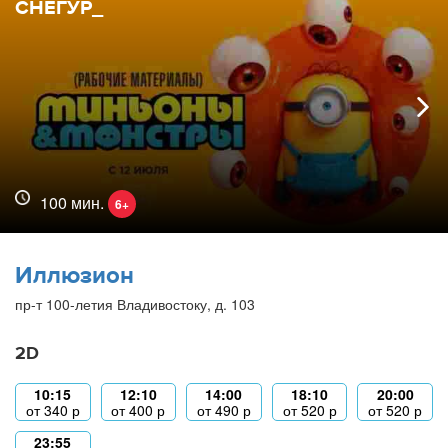
СНЕГУР_
100 мин.
6+
Иллюзион
пр-т 100-летия Владивостоку, д. 103
2D
10:15
12:10
14:00
18:10
20:00
от
340
р
от
400
р
от
490
р
от
520
р
от
520
р
23:55