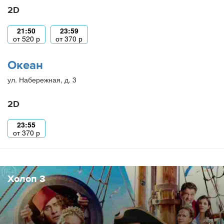
2D
21:50
23:59
от
520
р
от
370
р
Океан
ул. Набережная, д. 3
2D
23:55
от
370
р
Холоп 3