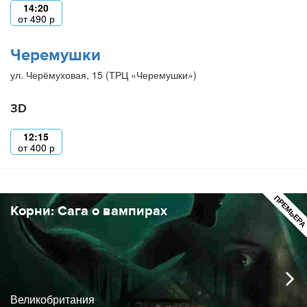
14:20
от
490
р
Черемушки
ул. Черёмуховая, 15 (ТРЦ «Черемушки»)
3D
12:15
от
400
р
ПРЕМЬЕР
Корни: Сага о вампирах
Великобритания