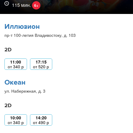
115 мин.
6+
Иллюзион
пр-т 100-летия Владивостоку, д. 103
2D
11:00
17:15
от
340
р
от
520
р
Океан
ул. Набережная, д. 3
2D
10:00
14:20
от
340
р
от
490
р