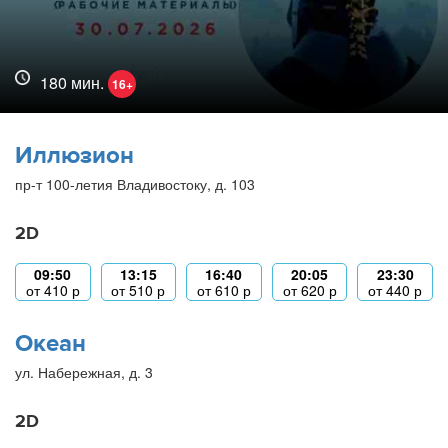
180 мин.
16+
Иллюзион
пр-т 100-летия Владивостоку, д. 103
2D
09:50
13:15
16:40
20:05
23:30
от
410
р
от
510
р
от
610
р
от
620
р
от
440
р
Океан
ул. Набережная, д. 3
2D