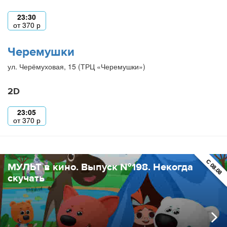
23:30
от
370
р
Черемушки
ул. Черёмуховая, 15 (ТРЦ «Черемушки»)
2D
23:05
от
370
р
ПРЕМЬЕР
С 08.08
МУЛЬТ в кино. Выпуск №198. Некогда
скучать