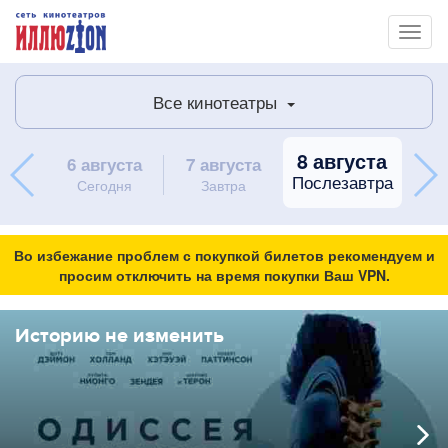
Toggl
naviga
Все кинотеатры
8 августа
6 августа
7 августа
9 
Послезавтра
Сегодня
Завтра
вос
Во избежание проблем с покупкой билетов рекомендуем и
просим отключить на время покупки Ваш VPN.
Историю не изменить