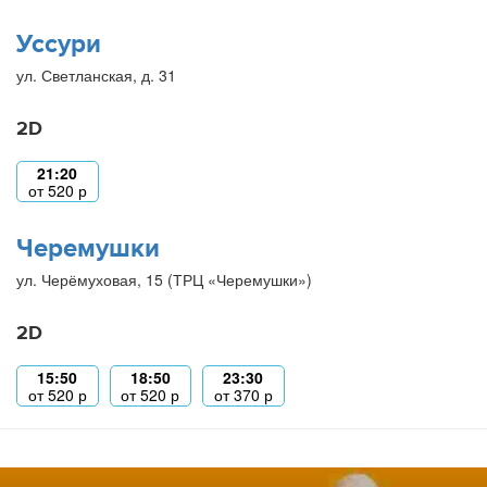
Уссури
ул. Светланская, д. 31
2D
21:20
от
520
р
Черемушки
ул. Черёмуховая, 15 (ТРЦ «Черемушки»)
2D
15:50
18:50
23:30
от
520
р
от
520
р
от
370
р