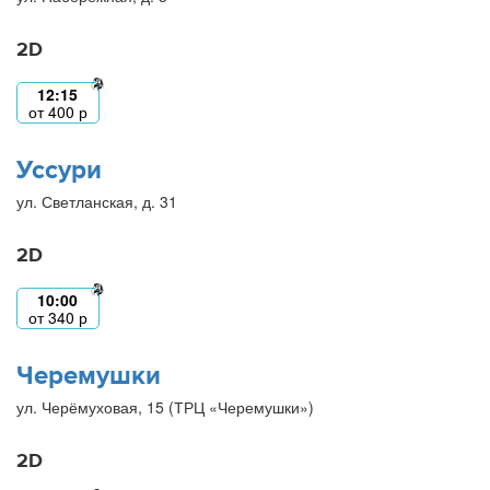
2D
12:15
от
400
р
Уссури
ул. Светланская, д. 31
2D
10:00
от
340
р
Черемушки
ул. Черёмуховая, 15 (ТРЦ «Черемушки»)
2D