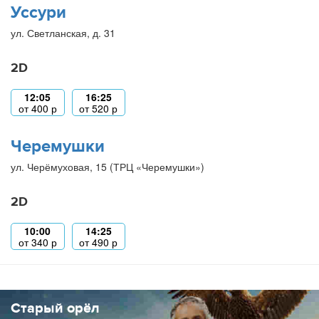
Уссури
ул. Светланская, д. 31
2D
12:05
16:25
от
400
р
от
520
р
Черемушки
ул. Черёмуховая, 15 (ТРЦ «Черемушки»)
2D
10:00
14:25
от
340
р
от
490
р
Старый орёл