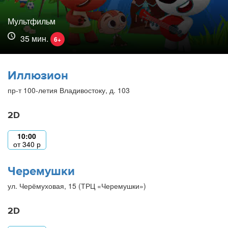
Мультфильм
35 мин.
6+
Иллюзион
пр-т 100-летия Владивостоку, д. 103
2D
10:00
от
340
р
Черемушки
ул. Черёмуховая, 15 (ТРЦ «Черемушки»)
2D