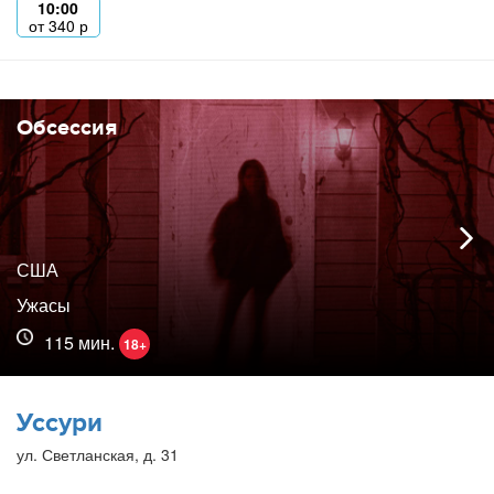
10:00
от
340
р
Обсессия
США
Ужасы
115 мин.
18+
Уссури
ул. Светланская, д. 31