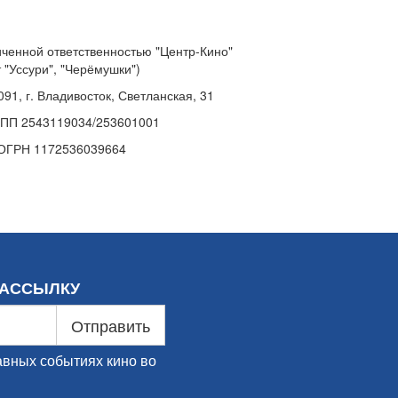
ченной ответственностью "Центр-Кино"
т "Уссури", "Черёмушки")
91, г. Владивосток, Светланская, 31
ПП 2543119034/253601001
ОГРН 1172536039664
РАССЫЛКУ
Отправить
авных событиях кино во