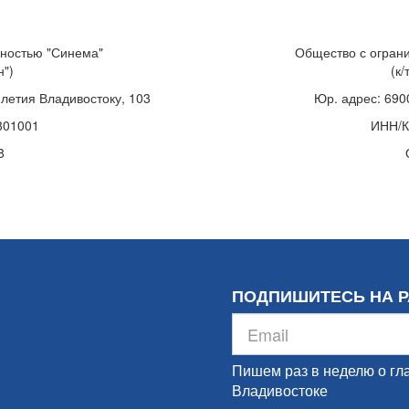
нностью "Синема"
Общество с ограни
н")
(к/
0-летия Владивостоку, 103
Юр. адрес: 6900
801001
ИНН/К
8
ПОДПИШИТЕСЬ НА 
Пишем раз в неделю о гл
Владивостоке