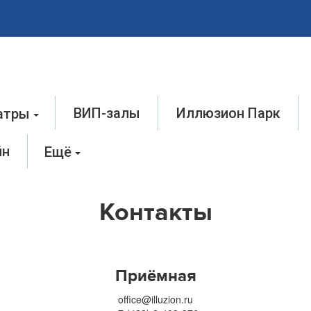
ВИП-залы
Иллюзион Парк
атры
йн
Ещё
Контакты
Приёмная
office@illuzion.ru