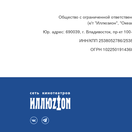
Общество с ограниченной ответстве
(к/т "Иллюзион", "Океа
Юр. адрес: 690039, г. Владивосток, пр-кт 10
ИНН/КПП 2538052786/253
ОГРН 102250191436