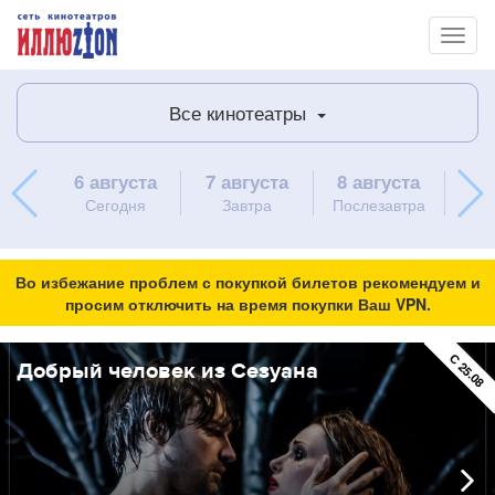
Toggl
naviga
Все кинотеатры
6 августа
7 августа
8 августа
9 
Сегодня
Завтра
Послезавтра
вос
Во избежание проблем с покупкой билетов рекомендуем и
просим отключить на время покупки Ваш VPN.
ПРЕМЬЕР
С 25.08
Добрый человек из Сезуана