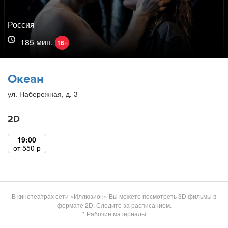
Россия
185 мин.
16+
Океан
ул. Набережная, д. 3
2D
19:00
от
550
р
В кинотеатрах сети «Иллюзион» Вы можете посмотреть 3D фильмы в
формате 2D. Следите за расписанием.
* Рабочие материалы