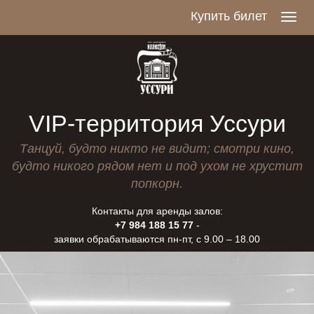
Купить билет
Toggl
navig
VIP-территория Уссури
Танцуй, будто никто не видит; смотри кино,
будто никого рядом нет и под ухом не хрустит
попкорн.
Контакты для аренды залов:
+7 984 188 15 77
-
заявки обрабатываются пн-пт, с 9.00 – 18.00