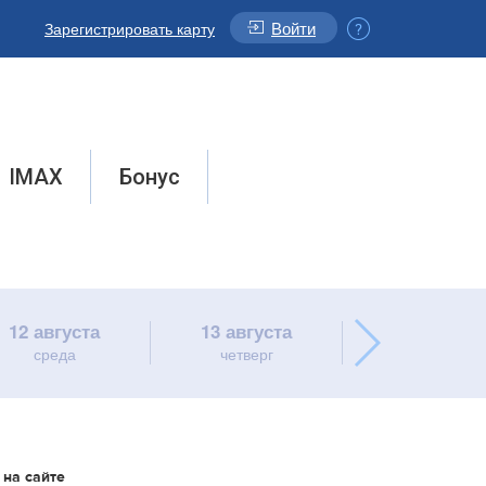
Войти
Зарегистрировать карту
IMAX
Бонус
12 августа
13 августа
14 августа
среда
четверг
пятница
 на сайте