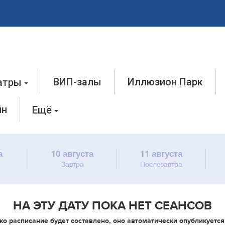
ВИП-залы
Иллюзион Парк
атры
йн
Ещё
а
10 августа
11 августа
Завтра
Послезавтра
НА ЭТУ ДАТУ ПОКА НЕТ СЕАНСОВ
ко расписание будет составлено, оно автоматически опубликуется