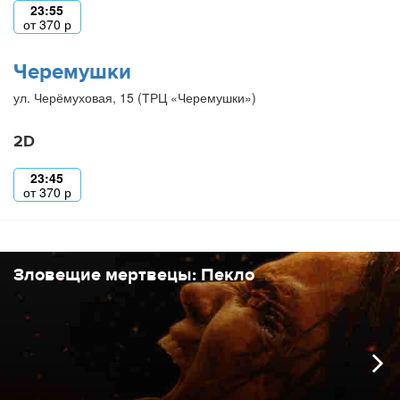
23:55
от
370
р
Черемушки
ул. Черёмуховая, 15 (ТРЦ «Черемушки»)
2D
23:45
от
370
р
Зловещие мертвецы: Пекло