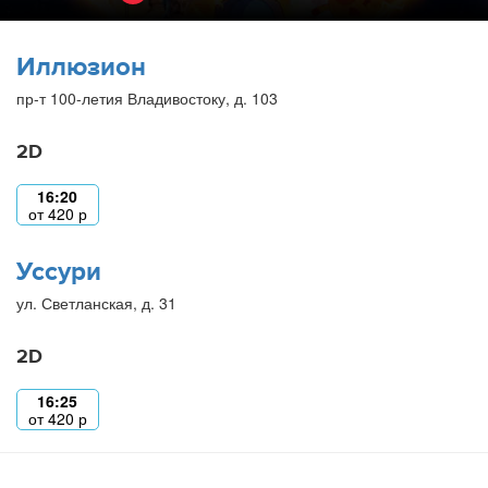
Иллюзион
пр-т 100-летия Владивостоку, д. 103
2D
16:20
от
420
р
Уссури
ул. Светланская, д. 31
2D
16:25
от
420
р