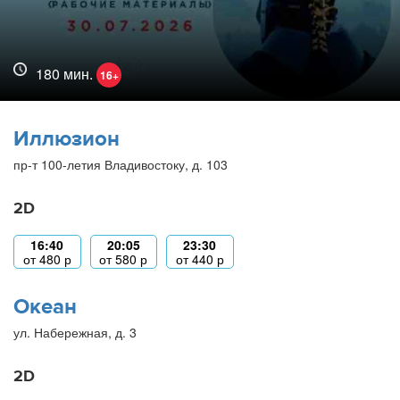
180 мин.
16+
Иллюзион
пр-т 100-летия Владивостоку, д. 103
2D
16:40
20:05
23:30
от
480
р
от
580
р
от
440
р
Океан
ул. Набережная, д. 3
2D