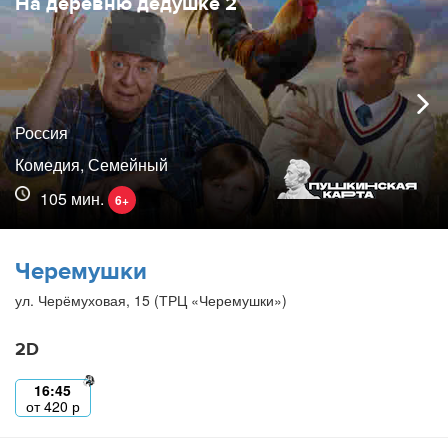
На деревню дедушке 2
Россия
Комедия, Семейный
105 мин.
6+
Черемушки
ул. Черёмуховая, 15 (ТРЦ «Черемушки»)
2D
16:45
от
420
р