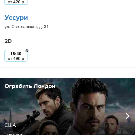
от
420
р
Уссури
ул. Светланская, д. 31
2D
18:40
от
490
р
Ограбить Лондон
США
Триллер