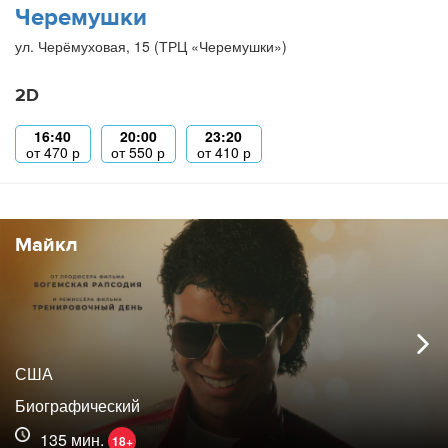
Черемушки
ул. Черёмуховая, 15 (ТРЦ «Черемушки»)
2D
16:40
20:00
23:20
от
470
р
от
550
р
от
410
р
Майкл
США
Биографический
135 мин.
18+