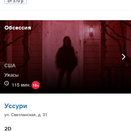
от
370
р
Обсессия
США
Ужасы
115 мин.
18+
Уссури
ул. Светланская, д. 31
2D