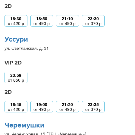
2D
16:30
18:50
21:10
23:30
от
420
р
от
490
р
от
490
р
от
370
р
Уссури
ул. Светланская, д. 31
VIP 2D
23:59
от
850
р
2D
16:45
19:00
21:20
23:35
от
420
р
от
490
р
от
490
р
от
370
р
Черемушки
ул. Черёмуховая, 15 (ТРЦ «Черемушки»)