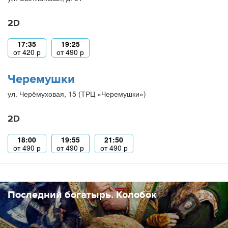
2D
17:35
19:25
от
420
р
от
490
р
Черемушки
ул. Черёмуховая, 15 (ТРЦ «Черемушки»)
2D
18:00
19:55
21:50
от
490
р
от
490
р
от
490
р
Последний богатырь. Колобок