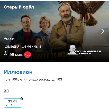
Старый орёл
Россия
Комедия, Семейный
95 мин.
12+
Иллюзион
пр-т 100-летия Владивостоку, д. 103
2D
21:05
от
490
р