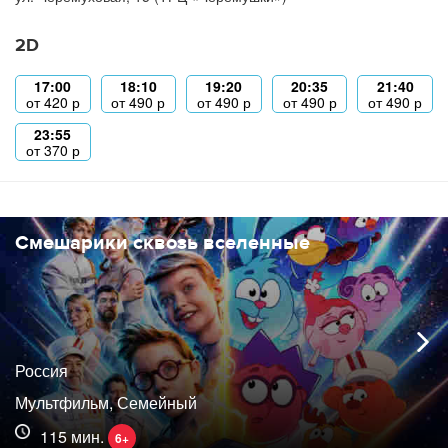
2D
17:00
18:10
19:20
20:35
21:40
от
420
р
от
490
р
от
490
р
от
490
р
от
490
р
23:55
от
370
р
Смешарики сквозь вселенные
Россия
Мультфильм, Семейный
115 мин.
6+