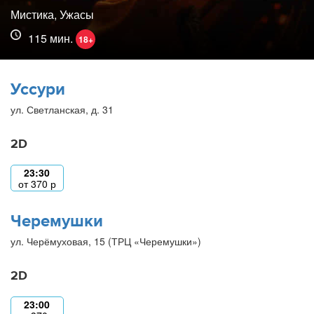
Мистика, Ужасы
115 мин.
18+
Уссури
ул. Светланская, д. 31
2D
23:30
от
370
р
Черемушки
ул. Черёмуховая, 15 (ТРЦ «Черемушки»)
2D
23:00