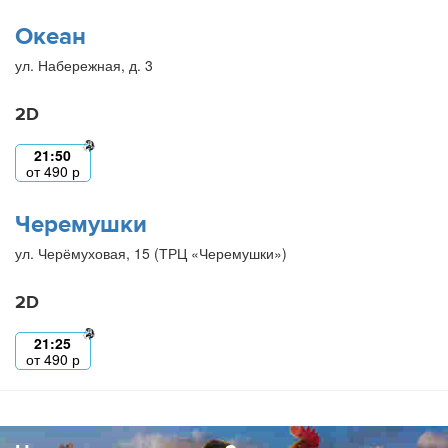
Океан
ул. Набережная, д. 3
2D
21:50
от
490
р
Черемушки
ул. Черёмуховая, 15 (ТРЦ «Черемушки»)
2D
21:25
от
490
р