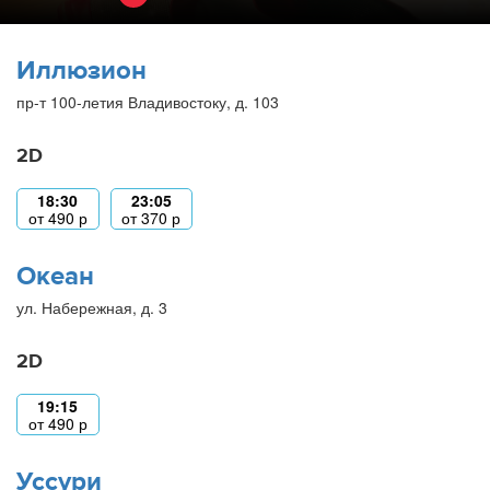
Иллюзион
пр-т 100-летия Владивостоку, д. 103
2D
18:30
23:05
от
490
р
от
370
р
Океан
ул. Набережная, д. 3
2D
19:15
от
490
р
Уссури