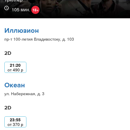
105 мин.
18+
Иллюзион
пр-т 100-летия Владивостоку, д. 103
2D
21:20
от
490
р
Океан
ул. Набережная, д. 3
2D
23:55
от
370
р