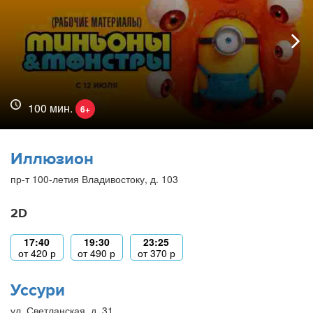
100 мин.
6+
Иллюзион
пр-т 100-летия Владивостоку, д. 103
2D
17:40
19:30
23:25
от
420
р
от
490
р
от
370
р
Уссури
ул. Светланская, д. 31