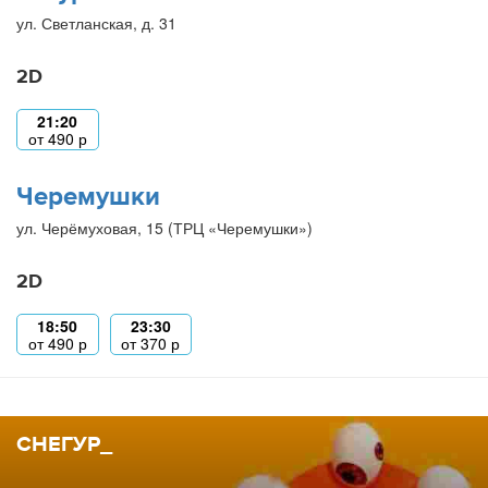
ул. Светланская, д. 31
2D
21:20
от
490
р
Черемушки
ул. Черёмуховая, 15 (ТРЦ «Черемушки»)
2D
18:50
23:30
от
490
р
от
370
р
СНЕГУР_