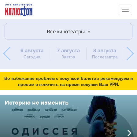
Toggl
naviga
Все кинотеатры
6 августа
7 августа
8 августа
9 
Сегодня
Завтра
Послезавтра
вос
Во избежание проблем с покупкой билетов рекомендуем и
просим отключить на время покупки Ваш VPN.
Историю не изменить