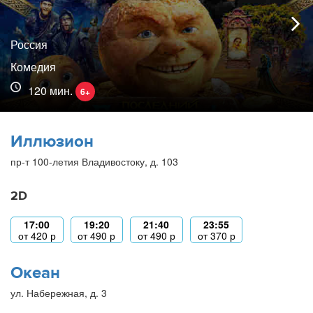
Россия
Комедия
120 мин.
6+
Иллюзион
пр-т 100-летия Владивостоку, д. 103
2D
17:00
19:20
21:40
23:55
от
420
р
от
490
р
от
490
р
от
370
р
Океан
ул. Набережная, д. 3