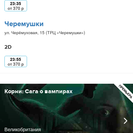
23:35
от
370
р
Черемушки
ул. Черёмуховая, 15 (ТРЦ «Черемушки»)
2D
23:55
от
370
р
ПРЕМЬЕР
Корни: Сага о вампирах
Великобритания