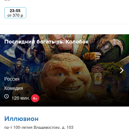
23:55
от
370
р
Последний богатырь. Колобок
Россия
Комедия
120 мин.
6+
Иллюзион
пр-т 100-летия Владивостоку, д. 103