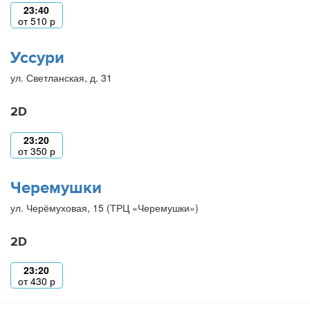
23:40
от
510
р
Уссури
ул. Светланская, д. 31
2D
23:20
от
350
р
Черемушки
ул. Черёмуховая, 15 (ТРЦ «Черемушки»)
2D
23:20
от
430
р