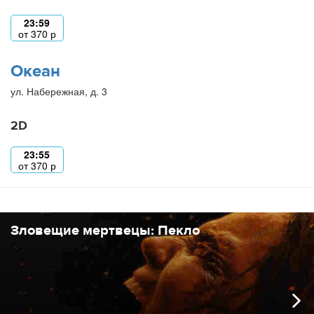
23:59
от
370
р
Океан
ул. Набережная, д. 3
2D
23:55
от
370
р
Зловещие мертвецы: Пекло