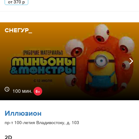
от
370
р
СНЕГУР_
100 мин.
6+
Иллюзион
пр-т 100-летия Владивостоку, д. 103
2D