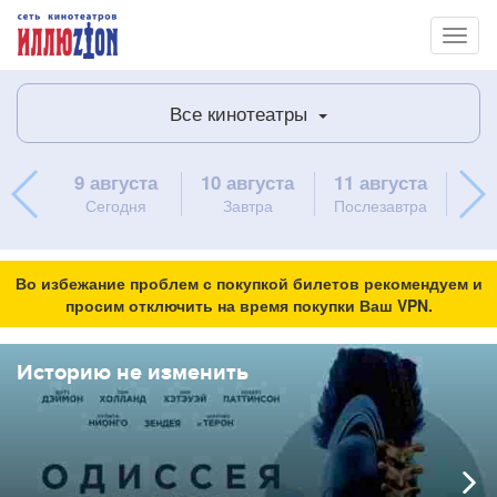
Toggl
naviga
Все кинотеатры
9 августа
10 августа
11 августа
12 
Сегодня
Завтра
Послезавтра
Во избежание проблем с покупкой билетов рекомендуем и
просим отключить на время покупки Ваш VPN.
Историю не изменить