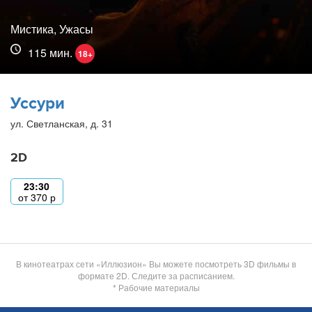
Мистика, Ужасы
115 мин.
18+
Уссури
ул. Светланская, д. 31
2D
23:30
от
370
р
В кинотеатрах сети «Иллюзион» Вы можете посмотреть 3D фильмы в
формате 2D. Следите за расписанием.
* Рабочие материалы