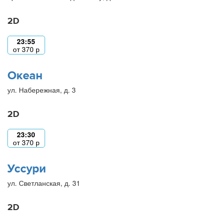
2D
23:55
от
370
р
Океан
ул. Набережная, д. 3
2D
23:30
от
370
р
Уссури
ул. Светланская, д. 31
2D