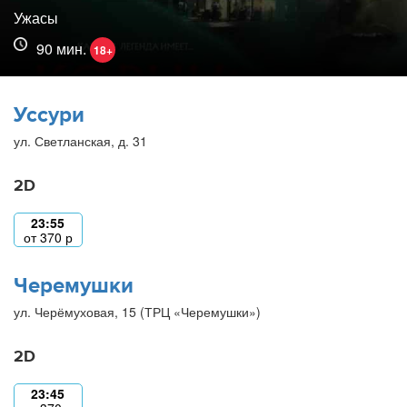
Ужасы
90 мин.
18+
Уссури
ул. Светланская, д. 31
2D
23:55
от
370
р
Черемушки
ул. Черёмуховая, 15 (ТРЦ «Черемушки»)
2D
23:45