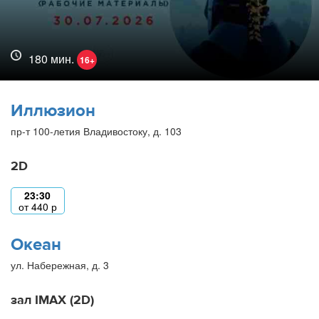
180 мин.
16+
Иллюзион
пр-т 100-летия Владивостоку, д. 103
2D
23:30
от
440
р
Океан
ул. Набережная, д. 3
зал IMAX (2D)