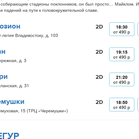
 собирающим стадионы поклонников, он был просто… Майклом. И
 и падений на пути к головокружительной славе.
юзион
2D
18:30
от
490
р
0-летия Владивостоку, д. 103
ан
2D
19:15
от
490
р
ережная, д. 3
ри
2D
21:20
от
490
р
ланская, д. 31
емушки
2D
18:50
от
490
р
ёмуховая, 15 (ТРЦ «Черемушки»)
ЕГУР_