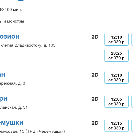
100 мин.
ы и монстры
юзион
2D
12:10
от
330
р
0-летия Владивостоку, д. 103
23:25
от
370
р
ан
2D
12:10
от
330
р
ережная, д. 3
ри
2D
12:05
от
330
р
ланская, д. 31
емушки
2D
12:15
от
330
р
ёмуховая, 15 (ТРЦ «Черемушки»)