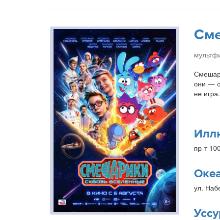
Сме
мультфи
Смешари
они — о
не игра
Илл
пр-т 10
Оке
ул. Наб
Уссу