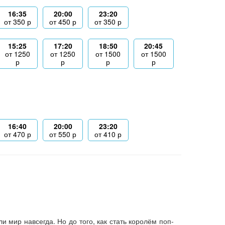
16:35
20:00
23:20
от
350
р
от
450
р
от
350
р
15:25
17:20
18:50
20:45
от
1250
от
1250
от
1500
от
1500
р
р
р
р
16:40
20:00
23:20
от
470
р
от
550
р
от
410
р
 мир навсегда. Но до того, как стать королём поп-