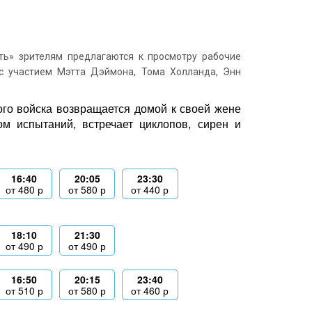
ь» зрителям предлагаются к просмотру рабочие
с участием Мэтта Дэймона, Тома Холланда, Энн
ого войска возвращается домой к своей жене
м испытаний, встречает циклопов, сирен и
16:40
20:05
23:30
от
480
р
от
580
р
от
440
р
18:10
21:30
от
490
р
от
490
р
16:50
20:15
23:40
от
510
р
от
580
р
от
460
р