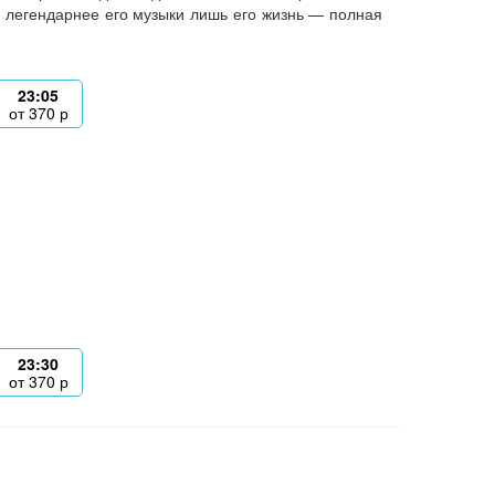
 легендарнее его музыки лишь его жизнь — полная
23:05
от
370
р
23:30
от
370
р