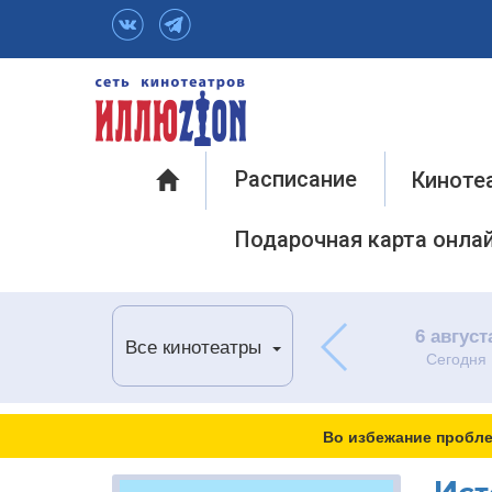
Инфо
Расписание
Киноте
Подарочная карта онла
6 август
Все кинотеатры
Сегодня
Во избежание пробле