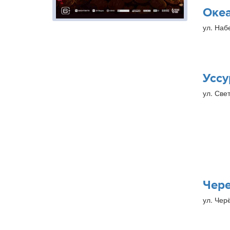
Оке
ул. Наб
Уссу
ул. Свет
Чер
ул. Чер