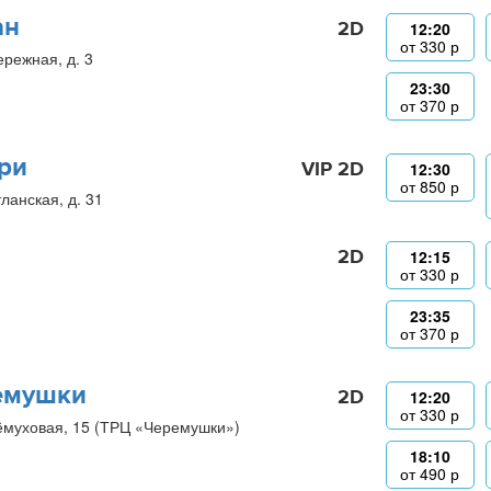
ан
2D
12:20
от
330
р
ережная, д. 3
23:30
от
370
р
ри
VIP 2D
12:30
от
850
р
ланская, д. 31
2D
12:15
от
330
р
23:35
от
370
р
емушки
2D
12:20
от
330
р
ёмуховая, 15 (ТРЦ «Черемушки»)
18:10
от
490
р