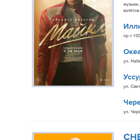
музыки,
взлётов
Илл
пр-т 10
Оке
ул. Наб
Уссу
ул. Свет
Чер
ул. Чер
СН