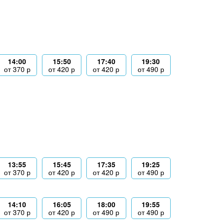
14:00
15:50
17:40
19:30
от
370
р
от
420
р
от
420
р
от
490
р
13:55
15:45
17:35
19:25
от
370
р
от
420
р
от
420
р
от
490
р
14:10
16:05
18:00
19:55
от
370
р
от
420
р
от
490
р
от
490
р