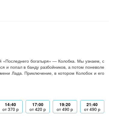
й «Последнего богатыря» — Колобка. Мы узнаем, с
лся и попал в банду разбойников, а потом поневоле
мени Лада. Приключение, в котором Колобок и его
14:40
17:00
19:20
21:40
от
370
р
от
420
р
от
490
р
от
490
р