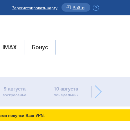
Войти
Зарегистрировать карту
IMAX
Бонус
9 августа
10 августа
11 августа
воскресенье
понедельник
вторник
емя покупки Ваш VPN.