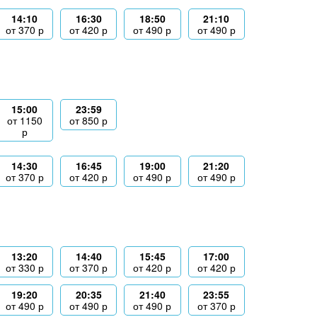
14:10
16:30
18:50
21:10
от
370
р
от
420
р
от
490
р
от
490
р
15:00
23:59
от
1150
от
850
р
р
14:30
16:45
19:00
21:20
от
370
р
от
420
р
от
490
р
от
490
р
13:20
14:40
15:45
17:00
от
330
р
от
370
р
от
420
р
от
420
р
19:20
20:35
21:40
23:55
от
490
р
от
490
р
от
490
р
от
370
р