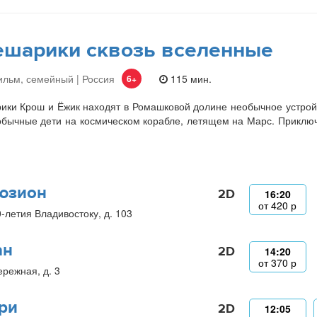
шарики сквозь вселенные
льм, семейный | Россия
115 мин.
6+
ки Крош и Ёжик находят в Ромашковой долине необычное устройст
бычные дети на космическом корабле, летящем на Марс. Приключе
.
юзион
2D
16:20
от
420
р
0-летия Владивостоку, д. 103
ан
2D
14:20
от
370
р
ережная, д. 3
ри
2D
12:05