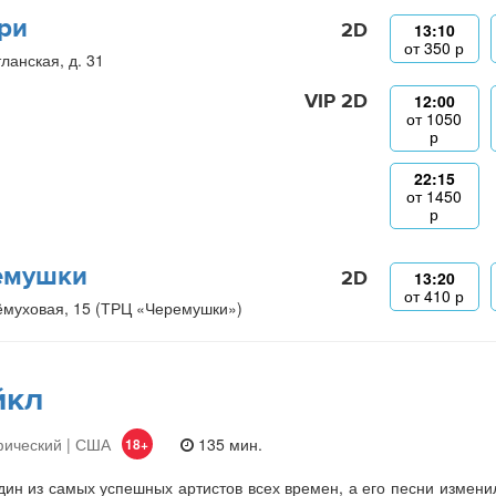
ри
2D
13:10
от
350
р
ланская, д. 31
VIP 2D
12:00
от
1050
р
22:15
от
1450
р
емушки
2D
13:20
от
410
р
ёмуховая, 15 (ТРЦ «Черемушки»)
йкл
фический | США
135 мин.
18+
ин из самых успешных артистов всех времен, а его песни изменили