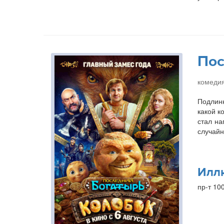
Пос
комедия
Подлинн
какой к
стал на
случайн
Илл
пр-т 10