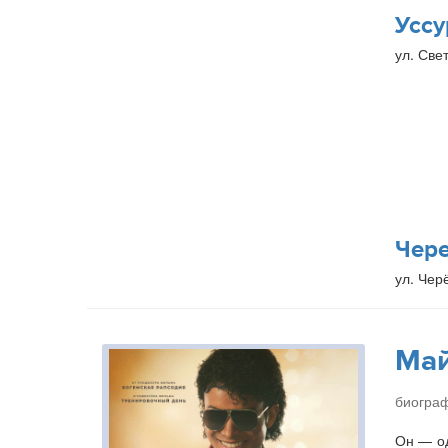
Уссу
ул. Свет
Чер
ул. Чер
Ма
биогра
Он — од