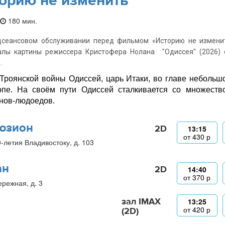
орию не изменить
180 мин.
дсеансовом обслуживании перед фильмом «Историю не изменит
алы картины режиссера Кристофера Нолана "Одиссея" (2026) 
.
Троянской войны Одиссей, царь Итаки, во главе небольш
пе. На своём пути Одиссей сталкивается со множество
нов-людоедов.
юзион
2D
13:15
от
430
р
0-летия Владивостоку, д. 103
ан
2D
14:40
от
370
р
ережная, д. 3
зал IMAX
13:25
от
420
р
(2D)