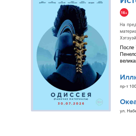
Ист
16+
На пре
матери
Хэтэуэй
После 
Пенело
велика
Илл
пр-т 10
Оке
ул. Наб