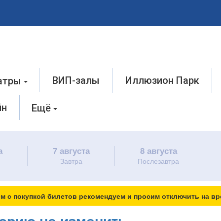
ВИП-залы
Иллюзион Парк
атры
йн
Ещё
а
7 августа
8 августа
Завтра
Послезавтра
м с покупкой билетов рекомендуем и просим отключить на вр