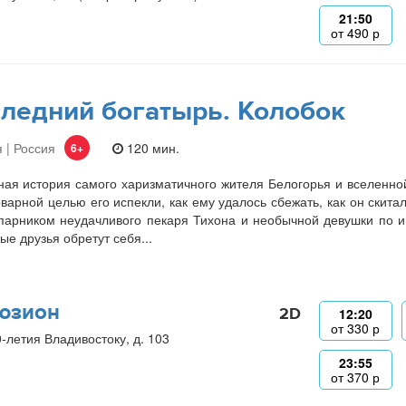
21:50
от
490
р
ледний богатырь. Колобок
 | Россия
120 мин.
6+
ая история самого харизматичного жителя Белогорья и вселенно
оварной целью его испекли, как ему удалось сбежать, как он скита
парником неудачливого пекаря Тихона и необычной девушки по и
ые друзья обретут себя...
юзион
2D
12:20
от
330
р
0-летия Владивостоку, д. 103
23:55
от
370
р