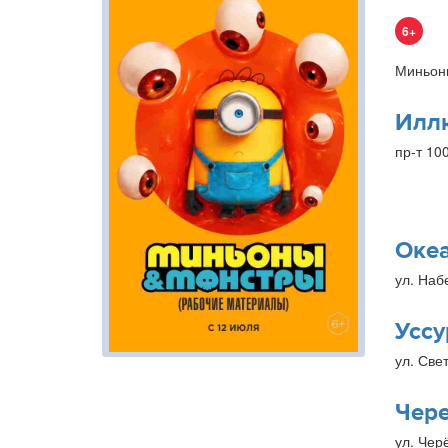
6+
Миньон
Илл
пр-т 10
Оке
ул. Наб
Уссу
ул. Свет
Чер
ул. Чер