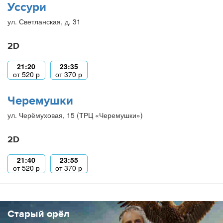
Уссури
ул. Светланская, д. 31
2D
21:20
23:35
от
520
р
от
370
р
Черемушки
ул. Черёмуховая, 15 (ТРЦ «Черемушки»)
2D
21:40
23:55
от
520
р
от
370
р
Старый орёл