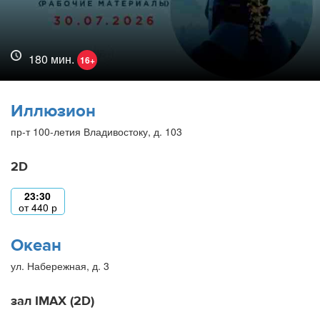
180 мин.
16+
Иллюзион
пр-т 100-летия Владивостоку, д. 103
2D
23:30
от
440
р
Океан
ул. Набережная, д. 3
зал IMAX (2D)