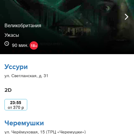
Великобритания
Ужасы
90 мин.
18+
Уссури
ул. Светланская, д. 31
2D
23:55
от
370
р
Черемушки
ул. Черёмуховая, 15 (ТРЦ «Черемушки»)