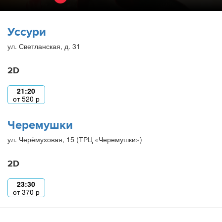
Уссури
ул. Светланская, д. 31
2D
21:20
от
520
р
Черемушки
ул. Черёмуховая, 15 (ТРЦ «Черемушки»)
2D
23:30
от
370
р