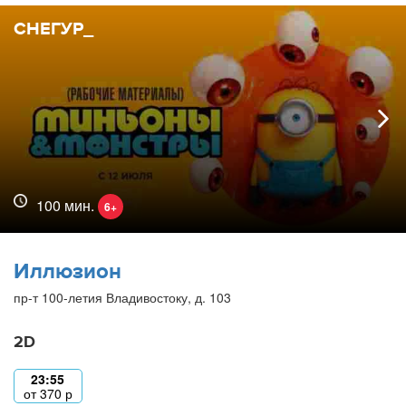
СНЕГУР_
100 мин.
6+
Иллюзион
пр-т 100-летия Владивостоку, д. 103
2D
23:55
от
370
р