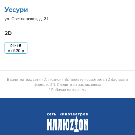
Уссури
ул. Светланская, д. 31
2D
21:15
от
520
р
В кинотеатрах сети «Иллюзион» Вы можете посмотреть 3D фильмы в
формате 2D. Следите за расписанием.
* Рабочие материалы