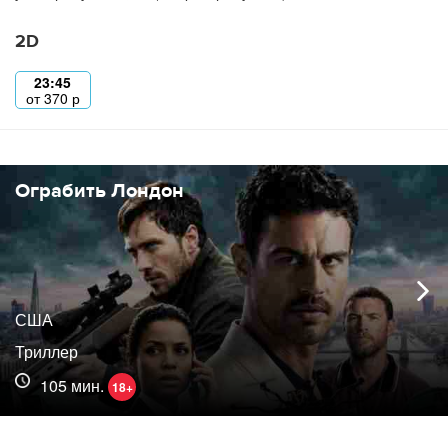
2D
23:45
от
370
р
Ограбить Лондон
США
Триллер
105 мин.
18+