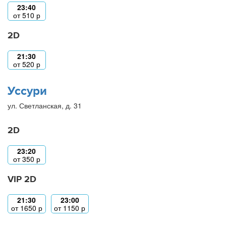
23:40
от
510
р
2D
21:30
от
520
р
Уссури
ул. Светланская, д. 31
2D
23:20
от
350
р
VIP 2D
21:30
23:00
от
1650
р
от
1150
р