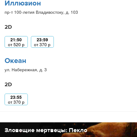
Иллюзион
пр-т 100-летия Владивостоку, д. 103
2D
21:50
23:59
от
520
р
от
370
р
Океан
ул. Набережная, д. 3
2D
23:55
от
370
р
Зловещие мертвецы: Пекло