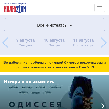
Toggl
naviga
Все кинотеатры
9 августа
10 августа
11 августа
12 
Сегодня
Завтра
Послезавтра
Во избежание проблем с покупкой билетов рекомендуем и
просим отключить на время покупки Ваш VPN.
Историю не изменить