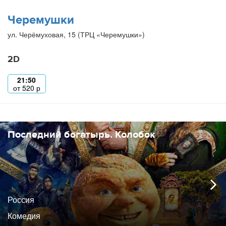
Черемушки
ул. Черёмуховая, 15 (ТРЦ «Черемушки»)
2D
21:50
от
520
р
Последний богатырь. Колобок
Россия
Комедия