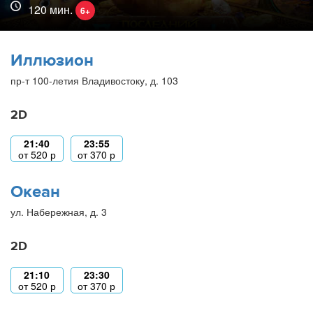
120 мин.
6+
Иллюзион
пр-т 100-летия Владивостоку, д. 103
2D
21:40
23:55
от
520
р
от
370
р
Океан
ул. Набережная, д. 3
2D
21:10
23:30
от
520
р
от
370
р