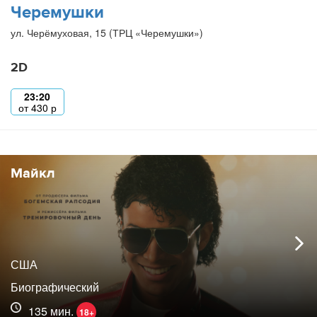
Черемушки
ул. Черёмуховая, 15 (ТРЦ «Черемушки»)
2D
23:20
от
430
р
Майкл
США
Биографический
135 мин.
18+