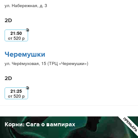
ул. Набережная, д. 3
2D
21:50
от
520
р
Черемушки
ул. Черёмуховая, 15 (ТРЦ «Черемушки»)
2D
21:25
от
520
р
ПРЕМЬЕР
Корни: Сага о вампирах