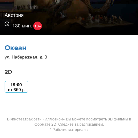
Австрия
130 мин.
18+
Океан
ул. Набережная, д. 3
2D
19:00
от
650
р
В кинотеатрах сети «Иллюзион» Вы можете посмотреть 3D фильмы в
формате 2D. Следите за расписанием.
* Рабочие материалы