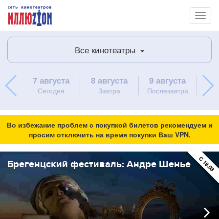
Toggl
naviga
Все кинотеатры
7 августа
8 августа
9 августа
10 
Сегодня
Завтра
Послезавтра
пон
Во избежание проблем с покупкой билетов рекомендуем и
просим отключить на время покупки Ваш VPN.
ПРЕМЬЕР
С 18.08
Брегенцский фестиваль: Андре Шенье