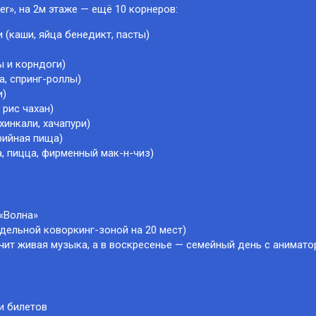
r», на 2м этаже — ещё 10 корнеров:
 (каши, яйца бенедикт, пасты)
ы и корндоги)
а, спринг-роллы)
и)
 рис чахан)
инкали, хачапури)
рийная пища)
, пицца, фирменный мак-н-чиз)
 «Волна»
тдельной коворкинг-зоной на 20 мест)
вучит живая музыка, а в воскресенье — семейный день с анимат
и билетов