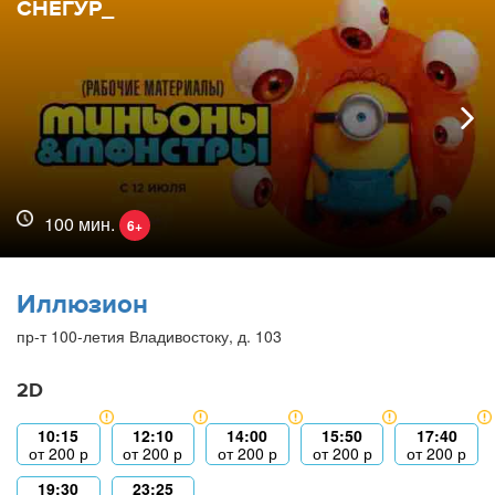
СНЕГУР_
100 мин.
6+
Иллюзион
пр-т 100-летия Владивостоку, д. 103
2D
10:15
12:10
14:00
15:50
17:40
от
200
р
от
200
р
от
200
р
от
200
р
от
200
р
19:30
23:25