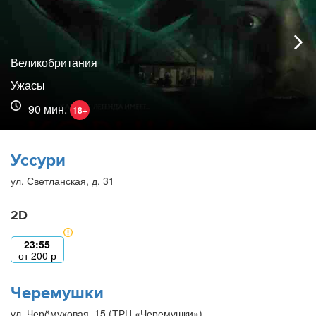
Великобритания
Ужасы
90 мин.
18+
Уссури
ул. Светланская, д. 31
2D
23:55
от
200
р
Черемушки
ул. Черёмуховая, 15 (ТРЦ «Черемушки»)