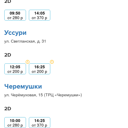
2D
09:50
14:05
от
280
р
от
370
р
Уссури
ул. Светланская, д. 31
2D
12:05
16:25
от
200
р
от
200
р
Черемушки
ул. Черёмуховая, 15 (ТРЦ «Черемушки»)
2D
10:00
14:25
от
280
р
от
370
р