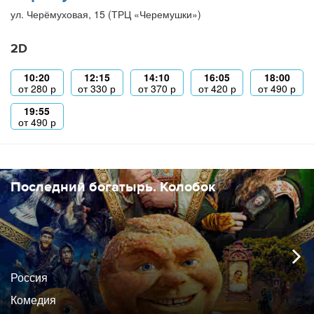
ул. Черёмуховая, 15 (ТРЦ «Черемушки»)
2D
10:20
12:15
14:10
16:05
18:00
от
280
р
от
330
р
от
370
р
от
420
р
от
490
р
19:55
от
490
р
Последний богатырь. Колобок
Россия
Комедия