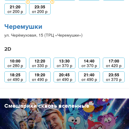
21:20
23:35
от
200
р
от
200
р
Черемушки
ул. Черёмуховая, 15 (ТРЦ «Черемушки»)
2D
10:00
12:20
13:30
14:40
17:00
от
280
р
от
330
р
от
370
р
от
370
р
от
420
р
18:25
19:20
20:45
21:40
23:55
от
490
р
от
490
р
от
490
р
от
490
р
от
370
р
Смешарики сквозь вселенные