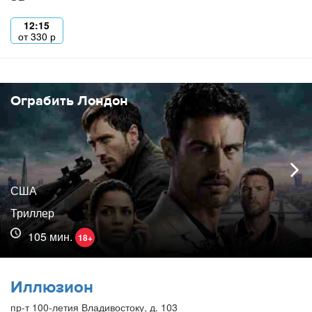
12:15
от
330
р
Ограбить Лондон
США
Триллер
105 мин.
18+
Иллюзион
пр-т 100-летия Владивостоку, д. 103