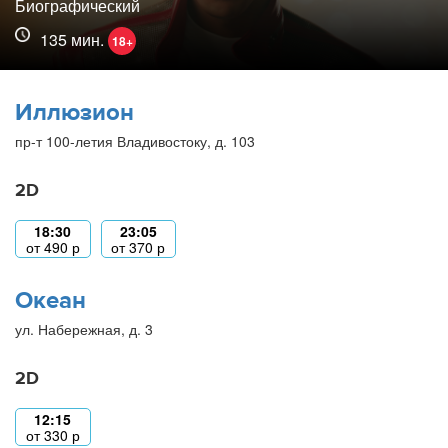
Биографический
135 мин.
18+
Иллюзион
пр-т 100-летия Владивостоку, д. 103
2D
18:30
23:05
от
490
р
от
370
р
Океан
ул. Набережная, д. 3
2D
12:15
от
330
р