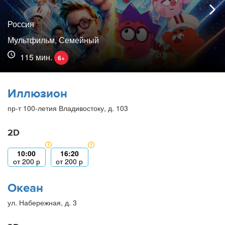
Россия
Мультфильм, Семейный
115 мин.
6+
Иллюзион
пр-т 100-летия Владивостоку, д. 103
2D
10:00
16:20
от
200
р
от
200
р
Океан
ул. Набережная, д. 3