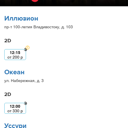
Иллюзион
пр-т 100-летия Владивостоку, д. 103
2D
12:15
от
200
р
Океан
ул. Набережная, д. 3
2D
12:00
от
330
р
Уссури