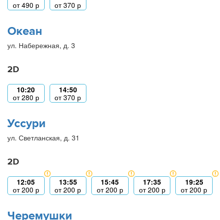
от
490
р
от
370
р
Океан
ул. Набережная, д. 3
2D
10:20
14:50
от
280
р
от
370
р
Уссури
ул. Светланская, д. 31
2D
12:05
13:55
15:45
17:35
19:25
от
200
р
от
200
р
от
200
р
от
200
р
от
200
р
Черемушки