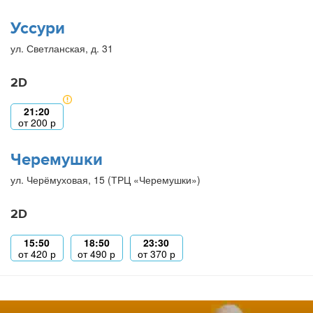
Уссури
ул. Светланская, д. 31
2D
21:20
от
200
р
Черемушки
ул. Черёмуховая, 15 (ТРЦ «Черемушки»)
2D
15:50
18:50
23:30
от
420
р
от
490
р
от
370
р