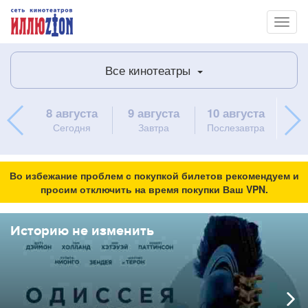
Toggl
naviga
Все кинотеатры
11 
8 августа
9 августа
10 августа
в
Сегодня
Завтра
Послезавтра
Во избежание проблем с покупкой билетов рекомендуем и
просим отключить на время покупки Ваш VPN.
Историю не изменить