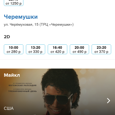
от
1250
р
Черемушки
ул. Черёмуховая, 15 (ТРЦ «Черемушки»)
2D
10:00
13:20
16:40
20:00
23:20
от
280
р
от
330
р
от
420
р
от
490
р
от
370
р
Майкл
США