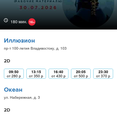
180 мин.
16+
Иллюзион
пр-т 100-летия Владивостоку, д. 103
2D
09:50
13:15
16:40
20:05
23:30
от
280
р
от
350
р
от
430
р
от
500
р
от
370
р
Океан
ул. Набережная, д. 3
2D