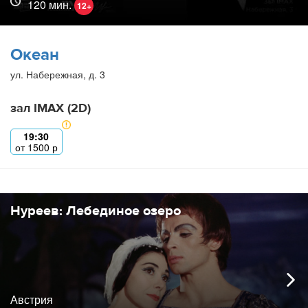
120 мин.
12+
Океан
ул. Набережная, д. 3
зал IMAX (2D)
19:30
от
1500
р
Нуреев: Лебединое озеро
Австрия