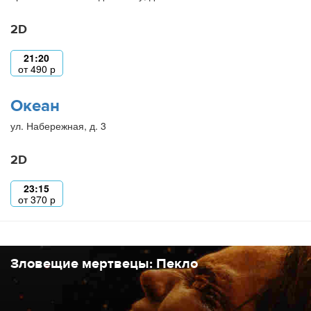
2D
21:20
от
490
р
Океан
ул. Набережная, д. 3
2D
23:15
от
370
р
Зловещие мертвецы: Пекло