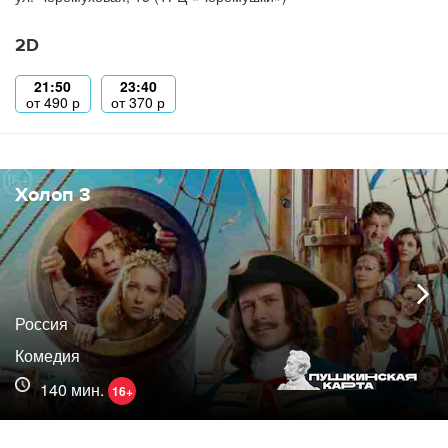
2D
21:50
23:40
от
490
р
от
370
р
Холоп 3
Россия
Комедия
140 мин.
16+