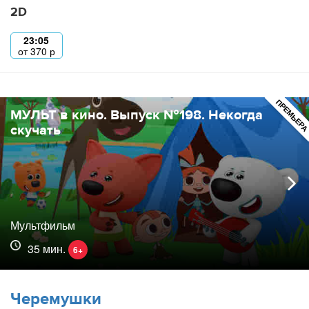
2D
23:05
от
370
р
ПРЕМЬЕР
МУЛЬТ в кино. Выпуск №198. Некогда
скучать
Мультфильм
35 мин.
6+
Черемушки