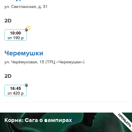
ул. Светланская, д. 31
2D
10:00
от
190
р
Черемушки
ул. Черёмуховая, 15 (ТРЦ «Черемушки»)
2D
16:45
от
420
р
ПРЕМЬЕР
Корни: Сага о вампирах