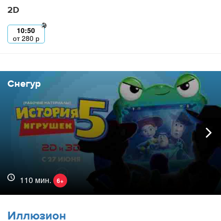
2D
10:50
от
280
р
Снегур
110 мин.
6+
Иллюзион