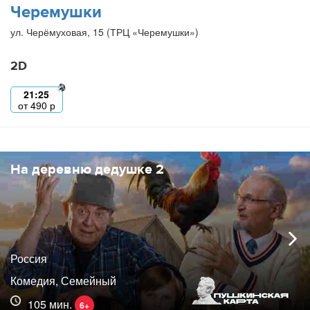
Черемушки
ул. Черёмуховая, 15 (ТРЦ «Черемушки»)
2D
21:25
от
490
р
На деревню дедушке 2
Россия
Комедия, Семейный
105 мин.
6+