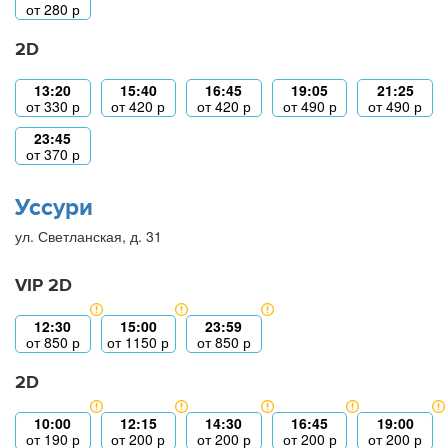
от
280
р
2D
13:20
15:40
16:45
19:05
21:25
от
330
р
от
420
р
от
420
р
от
490
р
от
490
р
23:45
от
370
р
Уссури
ул. Светланская, д. 31
VIP 2D
12:30
15:00
23:59
от
850
р
от
1150
р
от
850
р
2D
10:00
12:15
14:30
16:45
19:00
от
190
р
от
200
р
от
200
р
от
200
р
от
200
р