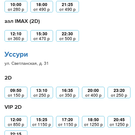
10:00
18:00
21:25
от
280
р
от
490
р
от
490
р
зал IMAX (2D)
12:10
15:30
22:30
от
360
р
от
470
р
от
500
р
Уссури
ул. Светланская, д. 31
2D
09:50
13:10
16:35
20:00
23:20
от
150
р
от
250
р
от
350
р
от
400
р
от
250
р
VIP 2D
12:00
15:25
17:20
18:50
20:45
от
850
р
от
1150
р
от
1150
р
от
1250
р
от
1250
р
22:15