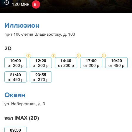
120 мин.
6+
Иллюзион
пр-т 100-летия Владивостоку, д. 103
2D
10:00
12:20
14:40
17:00
19:20
от
200
р
от
200
р
от
200
р
от
200
р
от
490
р
21:40
23:55
от
490
р
от
370
р
Океан
ул. Набережная, д. 3
зал IMAX (2D)
09:50