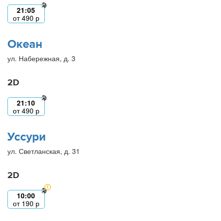
21:05
от
490
р
Океан
ул. Набережная, д. 3
2D
21:10
от
490
р
Уссури
ул. Светланская, д. 31
2D
10:00
от
190
р