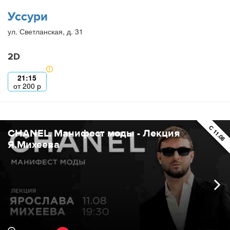
Уссури
ул. Светланская, д. 31
2D
21:15
от
200
р
ПРЕМЬЕР
С 11.08
CHANEL. Манифест моды - Лекция
Я.Михеева