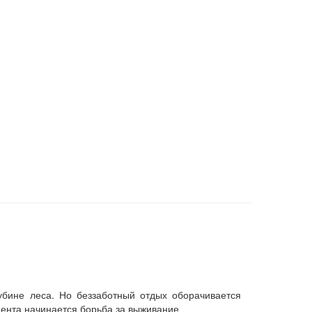
убине леса. Но беззаботный отдых оборачивается
мента начинается борьба за выживание