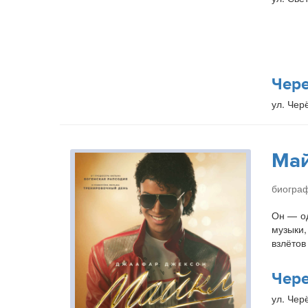
Чер
ул. Чер
Ма
биогра
Он — од
музыки,
взлётов
Чер
ул. Чер