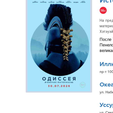
Ист
16+
На пре
матери
Хэтэуэй
После 
Пенело
велика
Илл
пр-т 10
Оке
ул. Наб
Уссу
ул. Свет