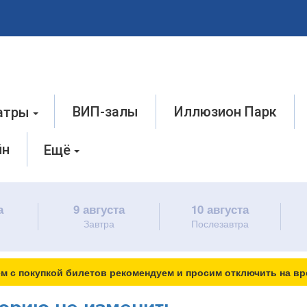
ВИП-залы
Иллюзион Парк
атры
йн
Ещё
а
9 августа
10 августа
Завтра
Послезавтра
м с покупкой билетов рекомендуем и просим отключить на вр