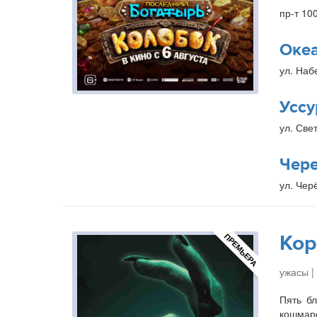
пр-т 10
Оке
ул. Наб
Уссу
ул. Свет
Чер
ул. Чер
Кор
ПРЕМЬЕРА
ужасы |
Пять бл
кошмаро