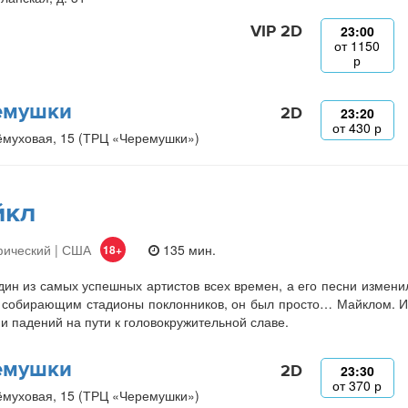
VIP 2D
23:00
от
1150
р
емушки
2D
23:20
от
430
р
ёмуховая, 15 (ТРЦ «Черемушки»)
йкл
фический | США
135 мин.
18+
ин из самых успешных артистов всех времен, а его песни изменили
 собирающим стадионы поклонников, он был просто… Майклом. И
 и падений на пути к головокружительной славе.
емушки
2D
23:30
от
370
р
ёмуховая, 15 (ТРЦ «Черемушки»)