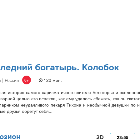
ледний богатырь. Колобок
 | Россия
120 мин.
6+
ая история самого харизматичного жителя Белогорья и вселенно
оварной целью его испекли, как ему удалось сбежать, как он скита
парником неудачливого пекаря Тихона и необычной девушки по и
ые друзья обретут себя...
юзион
2D
23:55