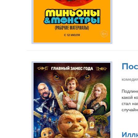
Пос
комедия
Подлинн
какой к
стал на
случайн
Илл