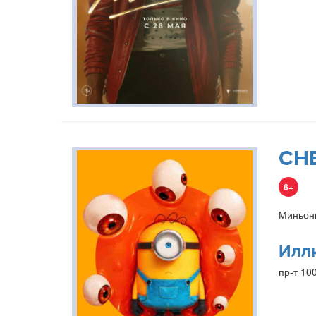
СН
6+
Миньон
Илл
пр-т 10