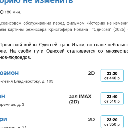
орию не изменить
180 мин.
дсеансовом обслуживании перед фильмом «Историю не изменит
алы картины режиссера Кристофера Нолана "Одиссея" (2026) 
.
Троянской войны Одиссей, царь Итаки, во главе небольш
пе. На своём пути Одиссей сталкивается со множество
нов-людоедов.
юзион
2D
23:30
от
440
р
0-летия Владивостоку, д. 103
ан
зал IMAX
23:40
от
510
р
(2D)
ережная, д. 3
ри
2D
23:20
от
350
р
ланская, д. 31