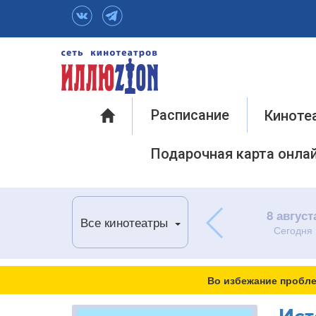
Инфо
Расписание
Киноте
Подарочная карта онла
8 август
Все кинотеатры
Сегодня
Во избежание пробле