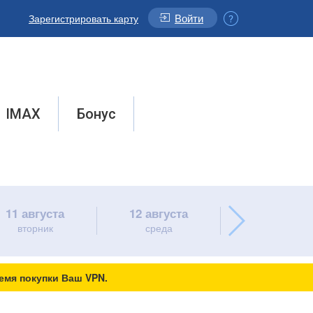
Войти
Зарегистрировать карту
IMAX
Бонус
11 августа
12 августа
13 августа
вторник
среда
четверг
емя покупки Ваш VPN.