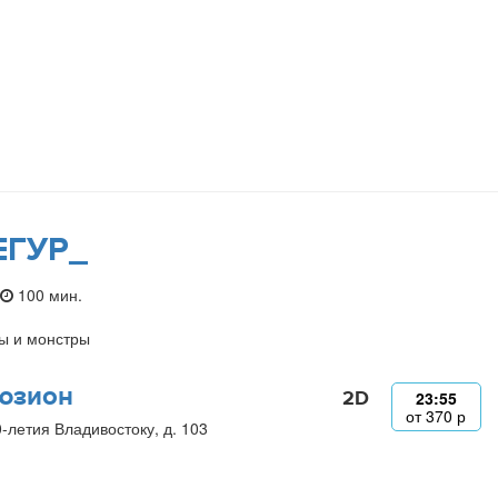
ЕГУР_
100 мин.
ы и монстры
юзион
2D
23:55
от
370
р
0-летия Владивостоку, д. 103