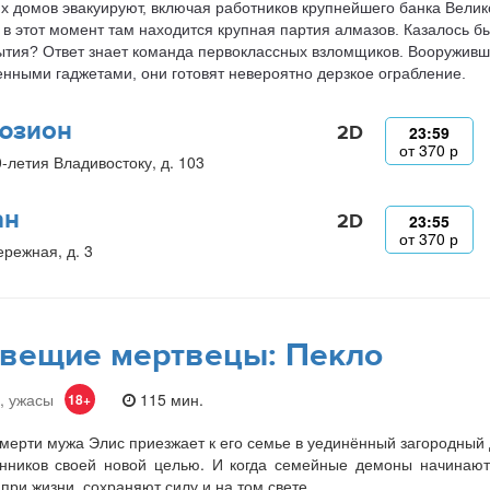
х домов эвакуируют, включая работников крупнейшего банка Велик
в этот момент там находится крупная партия алмазов. Казалось бы
ытия? Ответ знает команда первоклассных взломщиков. Вооруживш
нными гаджетами, они готовят невероятно дерзкое ограбление.
юзион
2D
23:59
от
370
р
0-летия Владивостоку, д. 103
ан
2D
23:55
от
370
р
ережная, д. 3
вещие мертвецы: Пекло
, ужасы
115 мин.
18+
мерти мужа Элис приезжает к его семье в уединённый загородный
нников своей новой целью. И когда семейные демоны начинают 
при жизни, сохраняют силу и на том свете.