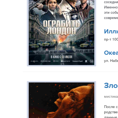
соседни
Именно 
эти соб
совреме
Илл
пр-т 10
Оке
ул. Наб
Зло
мистика
После с
родстве
данные 