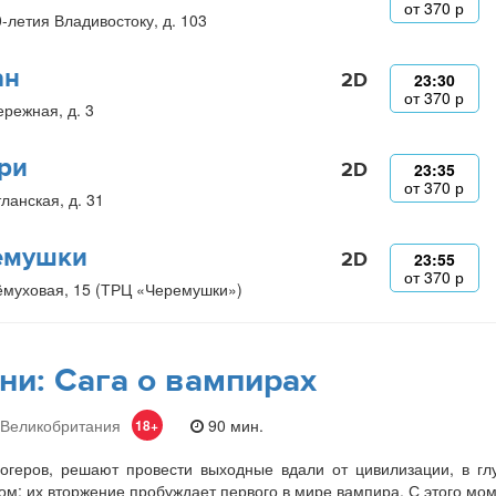
от
370
р
0-летия Владивостоку, д. 103
ан
2D
23:30
от
370
р
ережная, д. 3
ри
2D
23:35
от
370
р
ланская, д. 31
емушки
2D
23:55
от
370
р
ёмуховая, 15 (ТРЦ «Черемушки»)
ни: Сага о вампирах
 Великобритания
90 мин.
18+
огеров, решают провести выходные вдали от цивилизации, в гл
м: их вторжение пробуждает первого в мире вампира. С этого мо