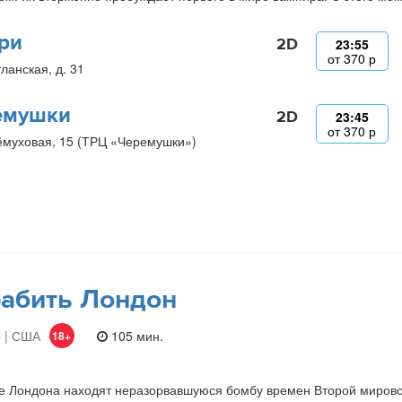
ри
2D
23:55
от
370
р
ланская, д. 31
емушки
2D
23:45
от
370
р
ёмуховая, 15 (ТРЦ «Черемушки»)
абить Лондон
 | США
105 мин.
18+
е Лондона находят неразорвавшуюся бомбу времен Второй мирово