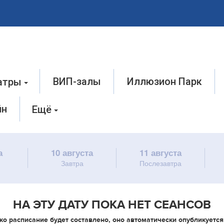
ВИП-залы
Иллюзион Парк
атры
йн
Ещё
а
10 августа
11 августа
Завтра
Послезавтра
НА ЭТУ ДАТУ ПОКА НЕТ СЕАНСОВ
ко расписание будет составлено, оно автоматически опубликуется