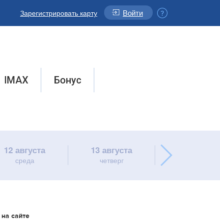
Войти
Зарегистрировать карту
IMAX
Бонус
12 августа
13 августа
14 августа
среда
четверг
пятница
 на сайте