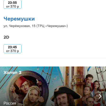
23:55
от
370
р
Черемушки
ул. Черёмуховая, 15 (ТРЦ «Черемушки»)
2D
23:45
от
370
р
Холоп 3
Россия