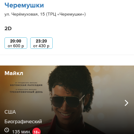
Черемушки
ул. Черёмуховая, 15 (ТРЦ «Черемушки»)
2D
20:00
23:20
от
600
р
от
430
р
Майкл
США
Биографический
135 мин.
18+