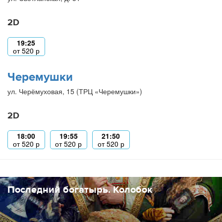
2D
19:25
от
520
р
Черемушки
ул. Черёмуховая, 15 (ТРЦ «Черемушки»)
2D
18:00
19:55
21:50
от
520
р
от
520
р
от
520
р
Последний богатырь. Колобок