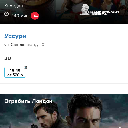
Комедия
140 мин.
16+
Уссури
ул. Светланская, д. 31
2D
18:40
от
520
р
Ограбить Лондон