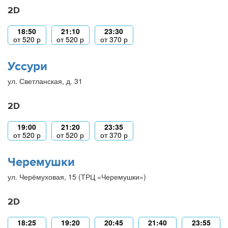
2D
18:50
21:10
23:30
от
520
р
от
520
р
от
370
р
Уссури
ул. Светланская, д. 31
2D
19:00
21:20
23:35
от
520
р
от
520
р
от
370
р
Черемушки
ул. Черёмуховая, 15 (ТРЦ «Черемушки»)
2D
18:25
19:20
20:45
21:40
23:55