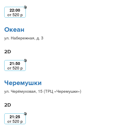
22:00
от
520
р
Океан
ул. Набережная, д. 3
2D
21:50
от
520
р
Черемушки
ул. Черёмуховая, 15 (ТРЦ «Черемушки»)
2D
21:25
от
520
р