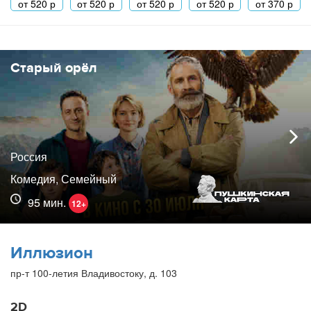
от
520
р
от
520
р
от
520
р
от
520
р
от
370
р
Старый орёл
Россия
Комедия, Семейный
95 мин.
12+
Иллюзион
пр-т 100-летия Владивостоку, д. 103
2D