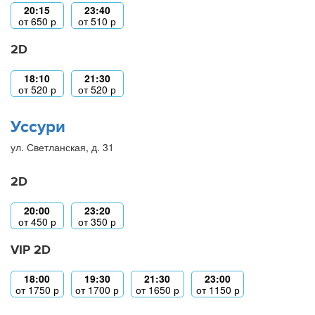
20:15
23:40
от
650
р
от
510
р
2D
18:10
21:30
от
520
р
от
520
р
Уссури
ул. Светланская, д. 31
2D
20:00
23:20
от
450
р
от
350
р
VIP 2D
18:00
19:30
21:30
23:00
от
1750
р
от
1700
р
от
1650
р
от
1150
р