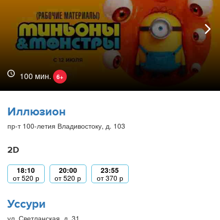
100 мин.
6+
Иллюзион
пр-т 100-летия Владивостоку, д. 103
2D
18:10
20:00
23:55
от
520
р
от
520
р
от
370
р
Уссури
ул. Светланская, д. 31