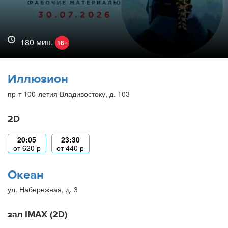
180 мин.
16+
Иллюзион
пр-т 100-летия Владивостоку, д. 103
2D
20:05
23:30
от
620
р
от
440
р
Океан
ул. Набережная, д. 3
зал IMAX (2D)