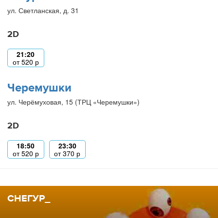
ул. Светланская, д. 31
2D
21:20
от
520
р
Черемушки
ул. Черёмуховая, 15 (ТРЦ «Черемушки»)
2D
18:50
23:30
от
520
р
от
370
р
СНЕГУР_