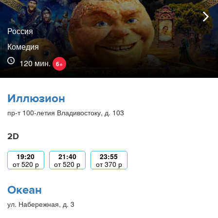
Россия
Комедия
120 мин.
6+
Иллюзион
пр-т 100-летия Владивостоку, д. 103
2D
19:20
21:40
23:55
от
520
р
от
520
р
от
370
р
Океан
ул. Набережная, д. 3