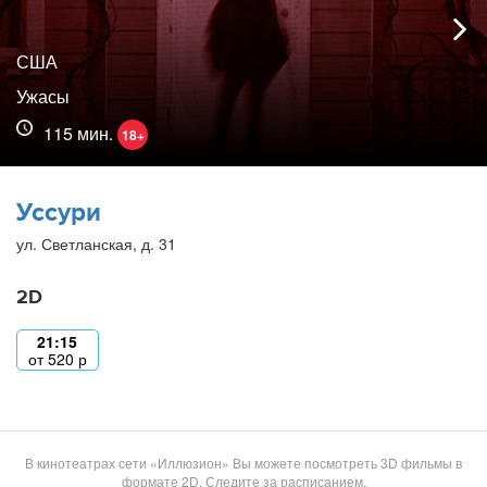
США
Ужасы
115 мин.
18+
Уссури
ул. Светланская, д. 31
2D
21:15
от
520
р
В кинотеатрах сети «Иллюзион» Вы можете посмотреть 3D фильмы в
формате 2D. Следите за расписанием.