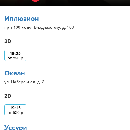
Иллюзион
пр-т 100-летия Владивостоку, д. 103
2D
19:25
от
520
р
Океан
ул. Набережная, д. 3
2D
19:15
от
520
р
Уссури