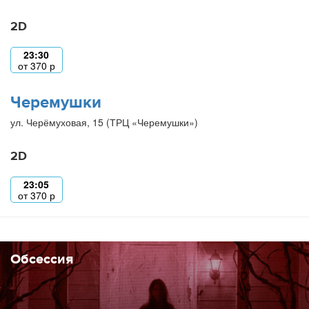
2D
23:30
от
370
р
Черемушки
ул. Черёмуховая, 15 (ТРЦ «Черемушки»)
2D
23:05
от
370
р
Обсессия