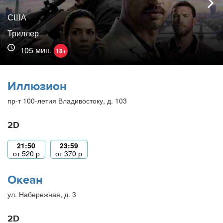
США
Триллер
105 мин.
18+
Иллюзион
пр-т 100-летия Владивостоку, д. 103
2D
21:50
23:59
от
520
р
от
370
р
Океан
ул. Набережная, д. 3
2D