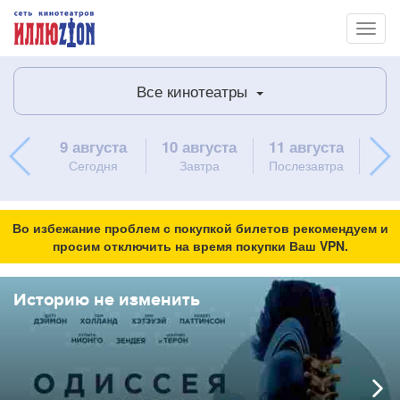
Toggl
naviga
Все кинотеатры
9 августа
10 августа
11 августа
12 
Сегодня
Завтра
Послезавтра
Во избежание проблем с покупкой билетов рекомендуем и
просим отключить на время покупки Ваш VPN.
Историю не изменить