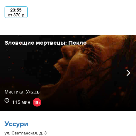
23:55
от
370
р
Зловещие мертвецы: Пекло
Мистика, Ужасы
115 мин.
18+
Уссури
ул. Светланская, д. 31