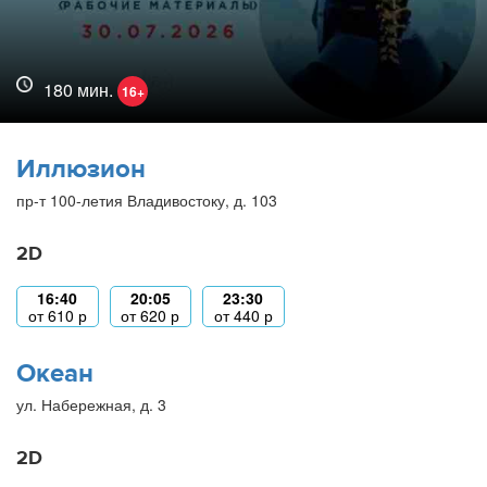
180 мин.
16+
Иллюзион
пр-т 100-летия Владивостоку, д. 103
2D
16:40
20:05
23:30
от
610
р
от
620
р
от
440
р
Океан
ул. Набережная, д. 3
2D