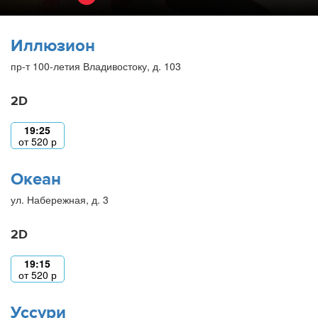
Иллюзион
пр-т 100-летия Владивостоку, д. 103
2D
19:25
от
520
р
Океан
ул. Набережная, д. 3
2D
19:15
от
520
р
Уссури