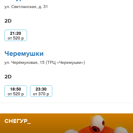
ул. Светланская, д. 31
2D
21:20
от
520
р
Черемушки
ул. Черёмуховая, 15 (ТРЦ «Черемушки»)
2D
18:50
23:30
от
520
р
от
370
р
СНЕГУР_