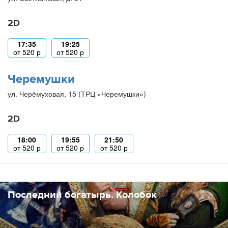
2D
17:35
19:25
от
520
р
от
520
р
Черемушки
ул. Черёмуховая, 15 (ТРЦ «Черемушки»)
2D
18:00
19:55
21:50
от
520
р
от
520
р
от
520
р
Последний богатырь. Колобок