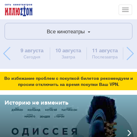
Toggl
naviga
Все кинотеатры
9 августа
10 августа
11 августа
12 
Сегодня
Завтра
Послезавтра
Во избежание проблем с покупкой билетов рекомендуем и
просим отключить на время покупки Ваш VPN.
Историю не изменить