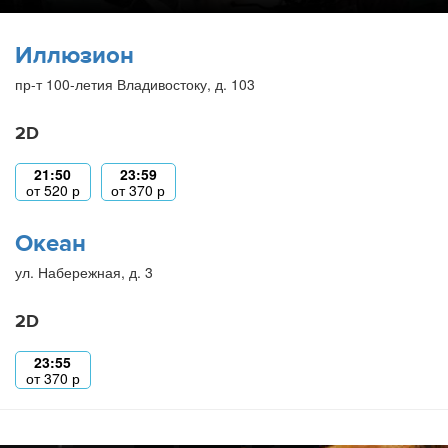
Иллюзион
пр-т 100-летия Владивостоку, д. 103
2D
21:50
23:59
от
520
р
от
370
р
Океан
ул. Набережная, д. 3
2D
23:55
от
370
р