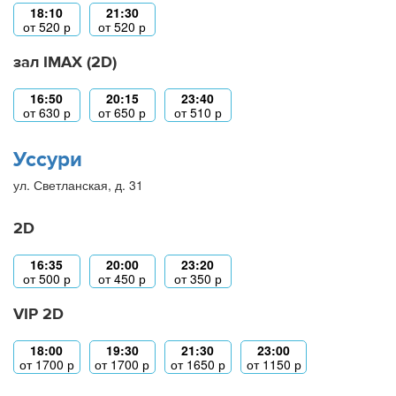
18:10
21:30
от
520
р
от
520
р
зал IMAX (2D)
16:50
20:15
23:40
от
630
р
от
650
р
от
510
р
Уссури
ул. Светланская, д. 31
2D
16:35
20:00
23:20
от
500
р
от
450
р
от
350
р
VIP 2D
18:00
19:30
21:30
23:00
от
1700
р
от
1700
р
от
1650
р
от
1150
р