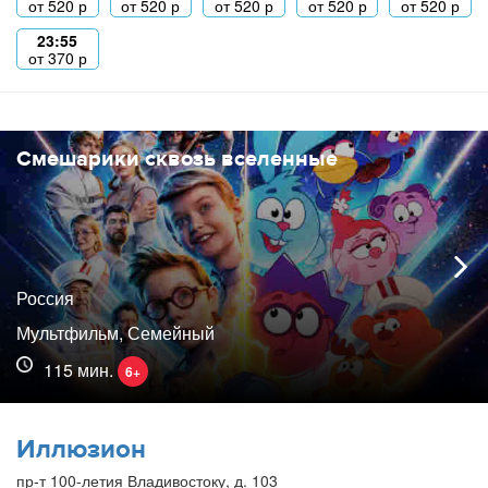
от
520
р
от
520
р
от
520
р
от
520
р
от
520
р
23:55
от
370
р
Смешарики сквозь вселенные
Россия
Мультфильм, Семейный
115 мин.
6+
Иллюзион
пр-т 100-летия Владивостоку, д. 103