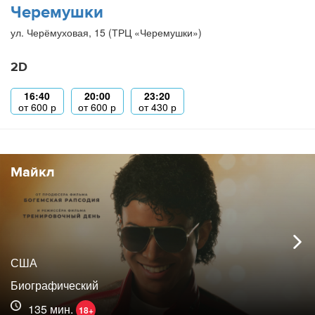
Черемушки
ул. Черёмуховая, 15 (ТРЦ «Черемушки»)
2D
16:40
20:00
23:20
от
600
р
от
600
р
от
430
р
Майкл
США
Биографический
135 мин.
18+