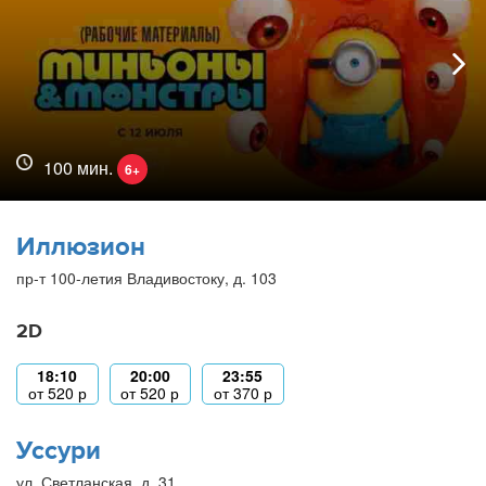
100 мин.
6+
Иллюзион
пр-т 100-летия Владивостоку, д. 103
2D
18:10
20:00
23:55
от
520
р
от
520
р
от
370
р
Уссури
ул. Светланская, д. 31