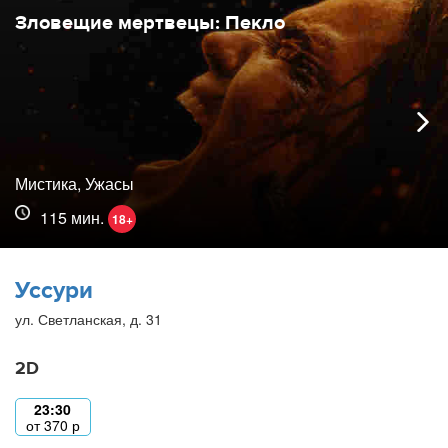
Зловещие мертвецы: Пекло
Мистика, Ужасы
115 мин.
18+
Уссури
ул. Светланская, д. 31
2D
23:30
от
370
р