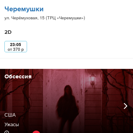
Черемушки
ул. Черёмуховая, 15 (ТРЦ «Черемушки»)
2D
23:05
от
370
р
Обсессия
США
Ужасы