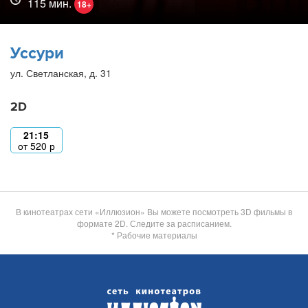
115 мин.
18+
Уссури
ул. Светланская, д. 31
2D
21:15
от
520
р
В кинотеатрах сети «Иллюзион» Вы можете посмотреть 3D фильмы в
формате 2D. Следите за расписанием.
* Рабочие материалы