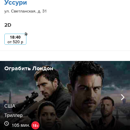
Уссури
ул. Светланская, д. 31
2D
18:40
от
520
р
Ограбить Лондон
США
Триллер
105 мин.
18+