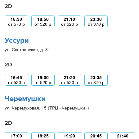
2D
16:30
18:50
21:10
23:30
от
570
р
от
520
р
от
520
р
от
370
р
Уссури
ул. Светланская, д. 31
2D
16:45
19:00
21:20
23:35
от
520
р
от
520
р
от
520
р
от
370
р
Черемушки
ул. Черёмуховая, 15 (ТРЦ «Черемушки»)
2D
17:00
18:25
19:20
20:45
21:40