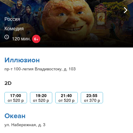
Россия
Комедия
120 мин.
6+
Иллюзион
пр-т 100-летия Владивостоку, д. 103
2D
17:00
19:20
21:40
23:55
от
520
р
от
520
р
от
520
р
от
370
р
Океан
ул. Набережная, д. 3