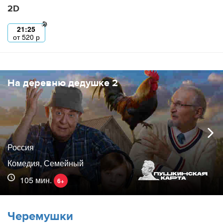
2D
21:25
от
520
р
На деревню дедушке 2
Россия
Комедия, Семейный
105 мин.
6+
Черемушки