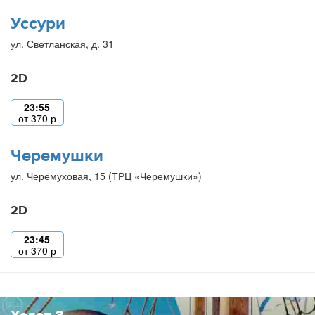
Уссури
ул. Светланская, д. 31
2D
23:55
от
370
р
Черемушки
ул. Черёмуховая, 15 (ТРЦ «Черемушки»)
2D
23:45
от
370
р