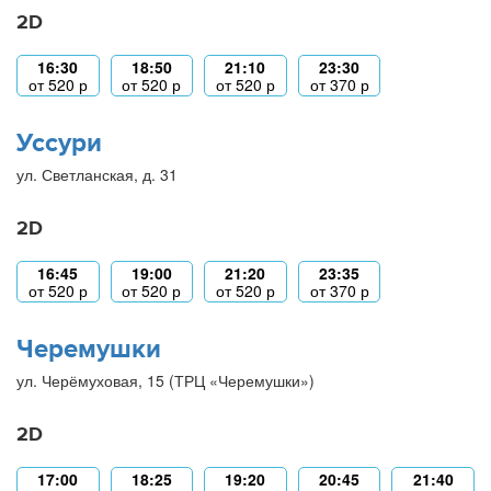
2D
16:30
18:50
21:10
23:30
от
520
р
от
520
р
от
520
р
от
370
р
Уссури
ул. Светланская, д. 31
2D
16:45
19:00
21:20
23:35
от
520
р
от
520
р
от
520
р
от
370
р
Черемушки
ул. Черёмуховая, 15 (ТРЦ «Черемушки»)
2D
17:00
18:25
19:20
20:45
21:40