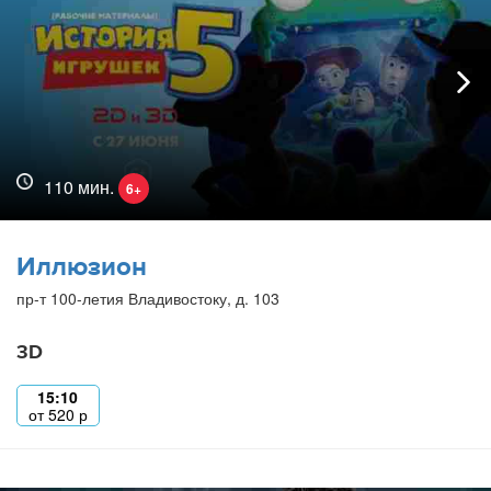
110 мин.
6+
Иллюзион
пр-т 100-летия Владивостоку, д. 103
3D
15:10
от
520
р