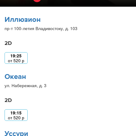
Иллюзион
пр-т 100-летия Владивостоку, д. 103
2D
19:25
от
520
р
Океан
ул. Набережная, д. 3
2D
19:15
от
520
р
Уссури