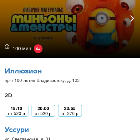
100 мин.
6+
Иллюзион
пр-т 100-летия Владивостоку, д. 103
2D
18:10
20:00
23:55
от
520
р
от
520
р
от
370
р
Уссури
ул. Светланская, д. 31