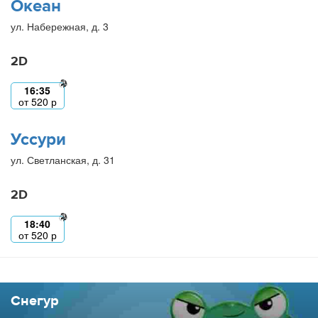
Океан
ул. Набережная, д. 3
2D
16:35
от
520
р
Уссури
ул. Светланская, д. 31
2D
18:40
от
520
р
Снегур