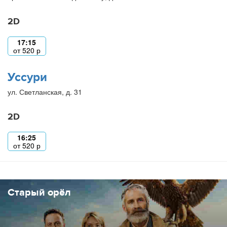
2D
17:15
от
520
р
Уссури
ул. Светланская, д. 31
2D
16:25
от
520
р
Старый орёл