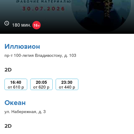
180 мин.
16+
Иллюзион
пр-т 100-летия Владивостоку, д. 103
2D
16:40
20:05
23:30
от
610
р
от
620
р
от
440
р
Океан
ул. Набережная, д. 3
2D