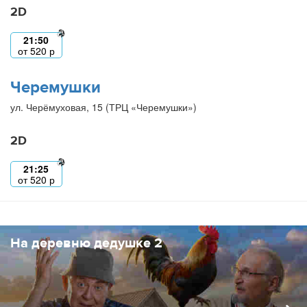
2D
21:50
от
520
р
Черемушки
ул. Черёмуховая, 15 (ТРЦ «Черемушки»)
2D
21:25
от
520
р
На деревню дедушке 2