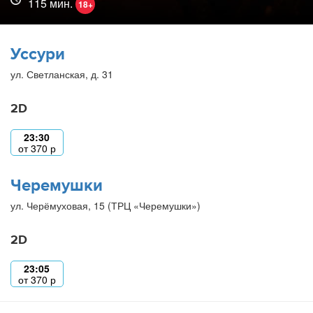
115 мин.
18+
Уссури
ул. Светланская, д. 31
2D
23:30
от
370
р
Черемушки
ул. Черёмуховая, 15 (ТРЦ «Черемушки»)
2D
23:05
от
370
р