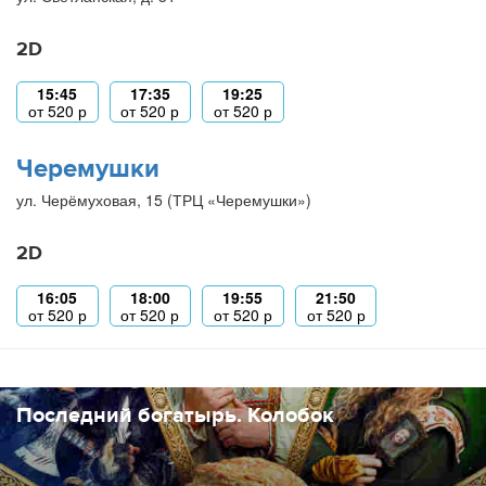
2D
15:45
17:35
19:25
от
520
р
от
520
р
от
520
р
Черемушки
ул. Черёмуховая, 15 (ТРЦ «Черемушки»)
2D
16:05
18:00
19:55
21:50
от
520
р
от
520
р
от
520
р
от
520
р
Последний богатырь. Колобок