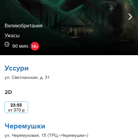
Великобритания
Ужасы
90 мин.
18+
Уссури
ул. Светланская, д. 31
2D
23:55
от
370
р
Черемушки
ул. Черёмуховая, 15 (ТРЦ «Черемушки»)