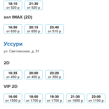
18:10
21:30
от
520
р
от
520
р
зал IMAX (2D)
16:50
20:15
23:40
от
630
р
от
650
р
от
510
р
Уссури
ул. Светланская, д. 31
2D
16:35
20:00
23:20
от
450
р
от
450
р
от
350
р
VIP 2D
16:00
18:00
19:30
21:30
23:00
от
1550
р
от
1700
р
от
1700
р
от
1650
р
от
1150
р