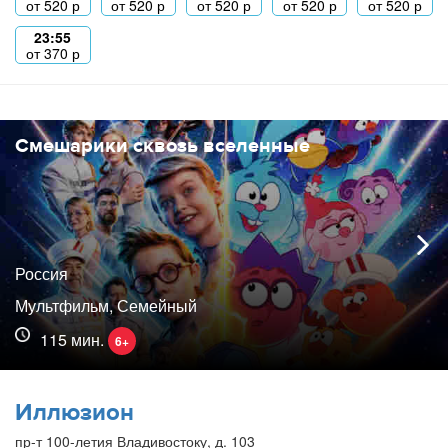
от
520
р
от
520
р
от
520
р
от
520
р
от
520
р
23:55
от
370
р
Смешарики сквозь вселенные
Россия
Мультфильм, Семейный
115 мин.
6+
Иллюзион
пр-т 100-летия Владивостоку, д. 103