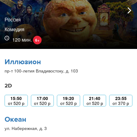
Россия
Комедия
120 мин.
6+
Иллюзион
пр-т 100-летия Владивостоку, д. 103
2D
15:50
17:00
19:20
21:40
23:55
от
520
р
от
520
р
от
520
р
от
520
р
от
370
р
Океан
ул. Набережная, д. 3