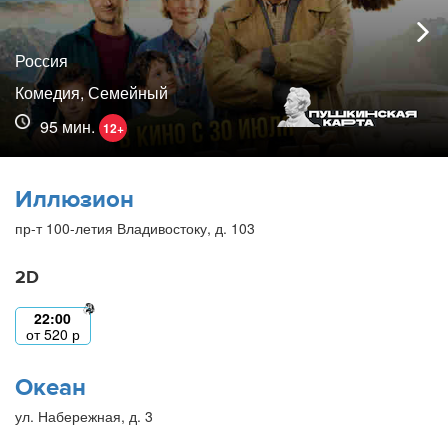
Россия
Комедия, Семейный
95 мин.
12+
Иллюзион
пр-т 100-летия Владивостоку, д. 103
2D
22:00
от
520
р
Океан
ул. Набережная, д. 3