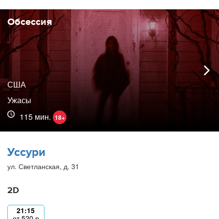
Обсессия
США
Ужасы
115 мин.
18+
Уссури
ул. Светланская, д. 31
2D
21:15
от
520
р