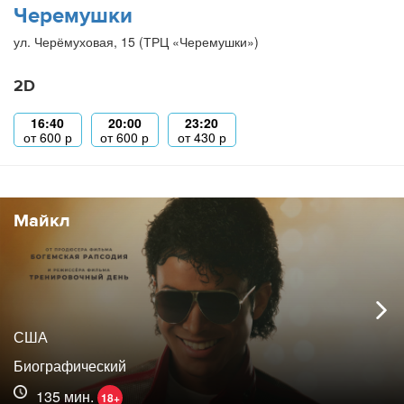
Черемушки
ул. Черёмуховая, 15 (ТРЦ «Черемушки»)
2D
16:40
20:00
23:20
от
600
р
от
600
р
от
430
р
Майкл
США
Биографический
135 мин.
18+