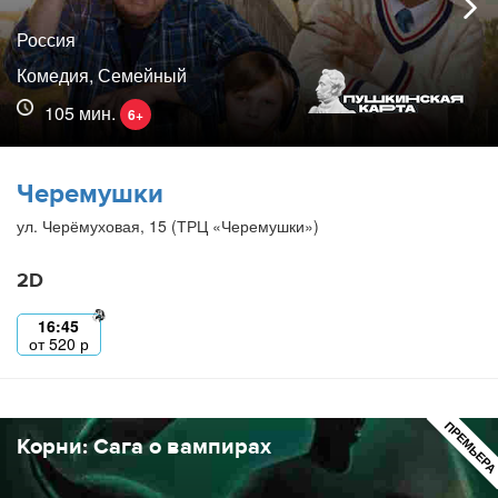
Россия
Комедия, Семейный
105 мин.
6+
Черемушки
ул. Черёмуховая, 15 (ТРЦ «Черемушки»)
2D
16:45
от
520
р
ПРЕМЬЕР
Корни: Сага о вампирах