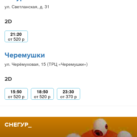
ул. Светланская, д. 31
2D
21:20
от
520
р
Черемушки
ул. Черёмуховая, 15 (ТРЦ «Черемушки»)
2D
15:50
18:50
23:30
от
520
р
от
520
р
от
370
р
СНЕГУР_