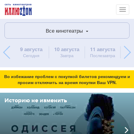
Toggl
naviga
Все кинотеатры
9 августа
10 августа
11 августа
12 
Сегодня
Завтра
Послезавтра
Во избежание проблем с покупкой билетов рекомендуем и
просим отключить на время покупки Ваш VPN.
Историю не изменить