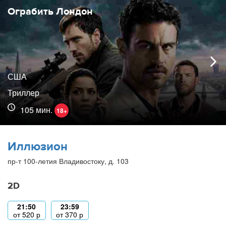
Ограбить Лондон
США
Триллер
105 мин.
18+
Иллюзион
пр-т 100-летия Владивостоку, д. 103
2D
21:50
23:59
от
520
р
от
370
р