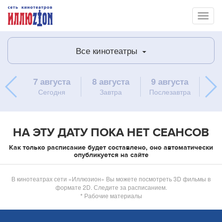
Toggl
naviga
Все кинотеатры
7 августа
8 августа
9 августа
10 
Сегодня
Завтра
Послезавтра
пон
НА ЭТУ ДАТУ ПОКА НЕТ СЕАНСОВ
Как только расписание будет составлено, оно автоматически
опубликуется на сайте
В кинотеатрах сети «Иллюзион» Вы можете посмотреть 3D фильмы в
формате 2D. Следите за расписанием.
* Рабочие материалы