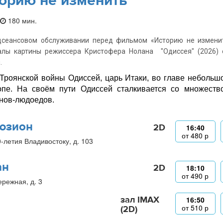
орию не изменить
180 мин.
дсеансовом обслуживании перед фильмом «Историю не изменит
алы картины режиссера Кристофера Нолана "Одиссея" (2026) 
.
Троянской войны Одиссей, царь Итаки, во главе небольш
пе. На своём пути Одиссей сталкивается со множество
нов-людоедов.
юзион
2D
16:40
от
480
р
0-летия Владивостоку, д. 103
ан
2D
18:10
от
490
р
ережная, д. 3
зал IMAX
16:50
от
510
р
(2D)