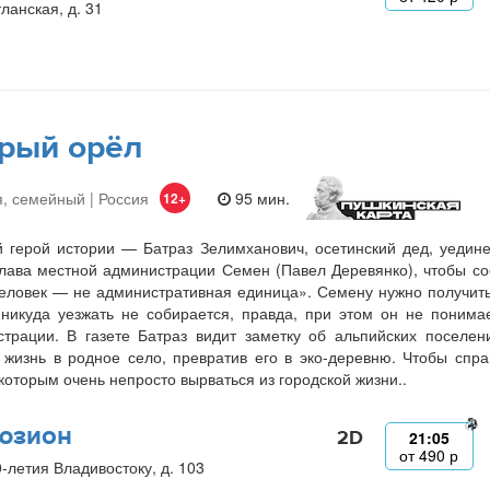
ланская, д. 31
рый орёл
, семейный | Россия
95 мин.
12+
 герой истории — Батраз Зелимханович, осетинский дед, уедин
лава местной администрации Семен (Павел Деревянко), чтобы со
еловек — не административная единица». Семену нужно получить 
никуда уезжать не собирается, правда, при этом он не понима
трации. В газете Батраз видит заметку об альпийских поселе
 жизнь в родное село, превратив его в эко-деревню. Чтобы спр
 которым очень непросто вырваться из городской жизни..
юзион
2D
21:05
от
490
р
0-летия Владивостоку, д. 103