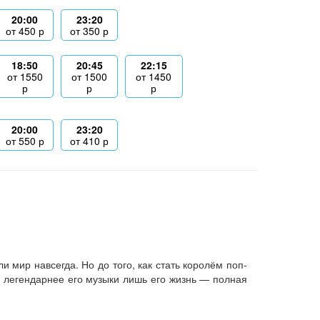
20:00
23:20
от
450
р
от
350
р
18:50
20:45
22:15
от
1550
от
1500
от
1450
р
р
р
20:00
23:20
от
550
р
от
410
р
 мир навсегда. Но до того, как стать королём поп-
 легендарнее его музыки лишь его жизнь — полная