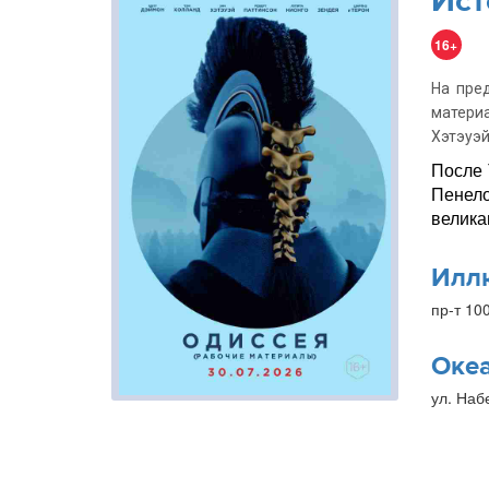
Ист
16+
На пре
матери
Хэтэуэй
После 
Пенело
велика
Илл
пр-т 10
Оке
ул. Наб