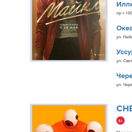
Илл
пр-т 10
Оке
ул. Наб
Уссу
ул. Свет
Чер
ул. Чер
СН
6+