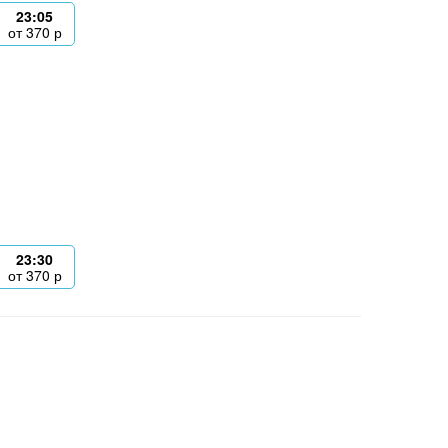
23:05
от
370
р
23:30
от
370
р