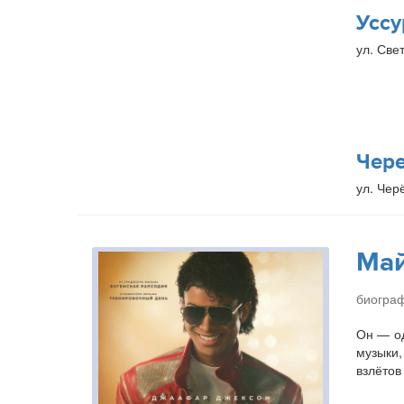
Уссу
ул. Свет
Чер
ул. Чер
Ма
биогра
Он — од
музыки,
взлётов