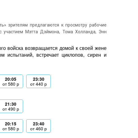
ь» зрителям предлагаются к просмотру рабочие
с участием Мэтта Дэймона, Тома Холланда, Энн
ого войска возвращается домой к своей жене
м испытаний, встречает циклопов, сирен и
20:05
23:30
от
580
р
от
440
р
21:30
от
490
р
20:15
23:40
от
580
р
от
460
р