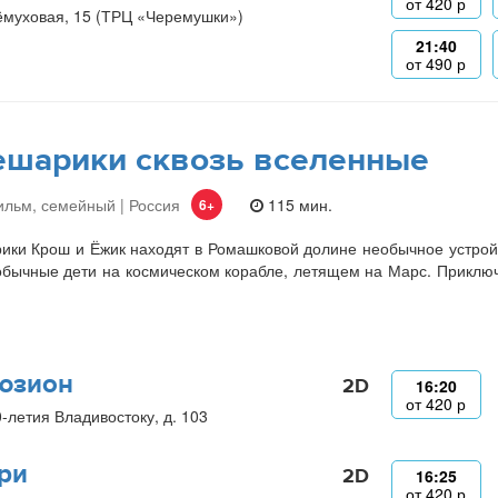
от
420
р
ёмуховая, 15 (ТРЦ «Черемушки»)
21:40
от
490
р
шарики сквозь вселенные
льм, семейный | Россия
115 мин.
6+
ки Крош и Ёжик находят в Ромашковой долине необычное устройст
бычные дети на космическом корабле, летящем на Марс. Приключе
.
юзион
2D
16:20
от
420
р
0-летия Владивостоку, д. 103
ри
2D
16:25
от
420
р