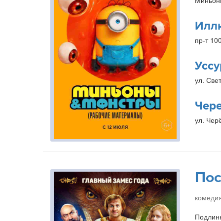
Миньон
Илл
пр-т 10
Уссу
ул. Свет
Чер
ул. Чер
Пос
комедия
Подлинн