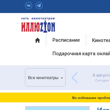
Инфо
Расписание
Киноте
Подарочная карта онла
6 август
Все кинотеатры
Сегодня
Во избежание пробле