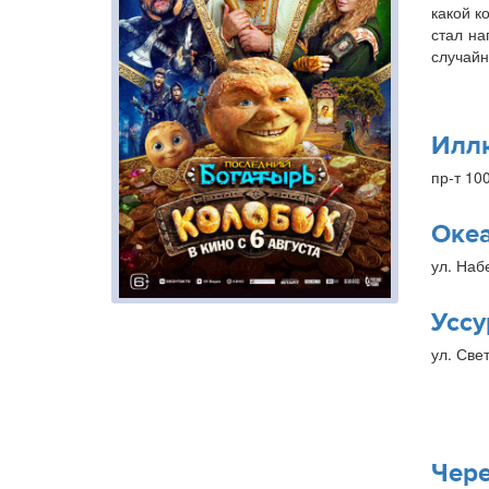
какой к
стал на
случайн
Илл
пр-т 10
Оке
ул. Наб
Уссу
ул. Свет
Чер