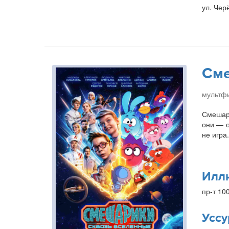
ул. Чер
Сме
мультфи
Смешари
они — о
не игра
Илл
пр-т 10
Уссу