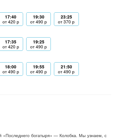
17:40
19:30
23:25
от
420
р
от
490
р
от
370
р
17:35
19:25
от
420
р
от
490
р
18:00
19:55
21:50
от
490
р
от
490
р
от
490
р
й «Последнего богатыря» — Колобка. Мы узнаем, с