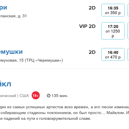
ри
2D
16:35
от
350
р
ланская, д. 31
VIP 2D
17:20
от
1250
р
емушки
2D
16:40
от
470
р
ёмуховая, 15 (ТРЦ «Черемушки»)
йкл
фический | США
135 мин.
18+
ин из самых успешных артистов всех времен, а его песни изменили
 собирающим стадионы поклонников, он был просто… Майклом. И
 и падений на пути к головокружительной славе.