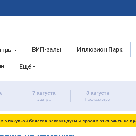
ВИП-залы
Иллюзион Парк
атры
йн
Ещё
а
7 августа
8 августа
Завтра
Послезавтра
м с покупкой билетов рекомендуем и просим отключить на вр