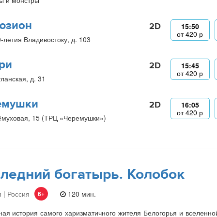
ы и монстры
юзион
2D
15:50
от
420
р
0-летия Владивостоку, д. 103
ри
2D
15:45
от
420
р
ланская, д. 31
емушки
2D
16:05
от
420
р
ёмуховая, 15 (ТРЦ «Черемушки»)
ледний богатырь. Колобок
 | Россия
120 мин.
6+
ая история самого харизматичного жителя Белогорья и вселенно