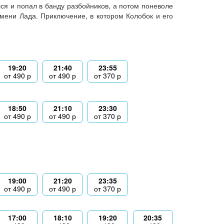
лся и попал в банду разбойников, а потом поневоле
мени Лада. Приключение, в котором Колобок и его
19:20
21:40
23:55
от
490
р
от
490
р
от
370
р
18:50
21:10
23:30
от
490
р
от
490
р
от
370
р
19:00
21:20
23:35
от
490
р
от
490
р
от
370
р
17:00
18:10
19:20
20:35