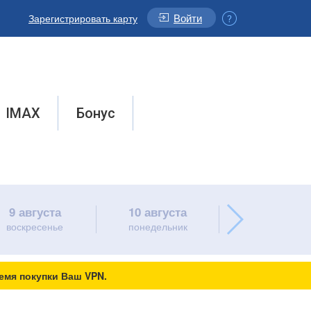
Войти
Зарегистрировать карту
IMAX
Бонус
9 августа
10 августа
11 августа
воскресенье
понедельник
вторник
емя покупки Ваш VPN.