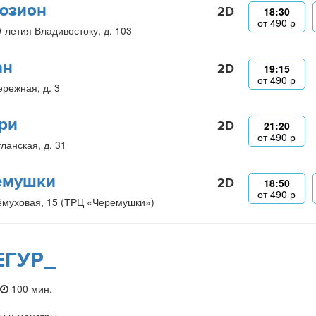
юзион
2D
18:30
от
490
р
0-летия Владивостоку, д. 103
ан
2D
19:15
от
490
р
ережная, д. 3
ри
2D
21:20
от
490
р
ланская, д. 31
емушки
2D
18:50
от
490
р
ёмуховая, 15 (ТРЦ «Черемушки»)
ЕГУР_
100 мин.