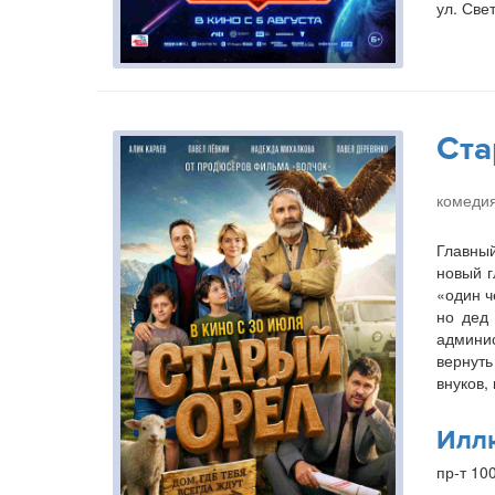
ул. Свет
Ста
комедия
Главный
новый г
«один ч
но дед 
админис
вернуть
внуков,
Илл
пр-т 10