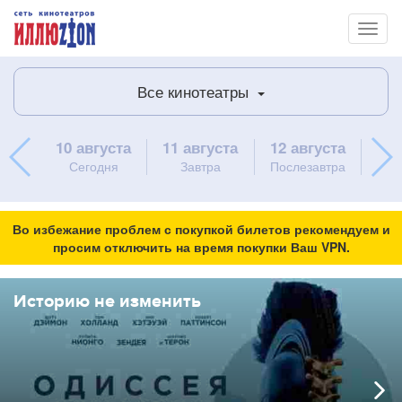
Toggl
naviga
Все кинотеатры
10 августа
11 августа
12 августа
13 
Сегодня
Завтра
Послезавтра
ч
Во избежание проблем с покупкой билетов рекомендуем и
просим отключить на время покупки Ваш VPN.
Историю не изменить