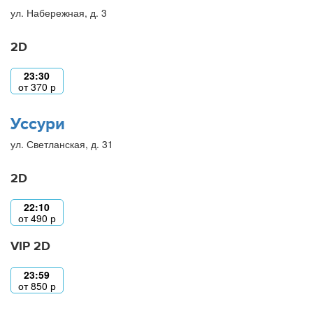
ул. Набережная, д. 3
2D
23:30
от
370
р
Уссури
ул. Светланская, д. 31
2D
22:10
от
490
р
VIP 2D
23:59
от
850
р