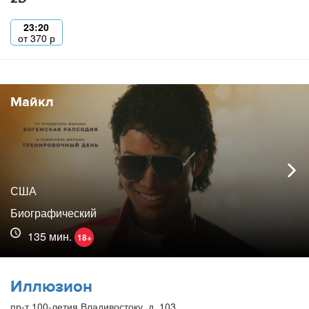
23:20
от
370
р
Майкл
США
Биографический
135 мин.
18+
Иллюзион
пр-т 100-летия Владивостоку, д. 103