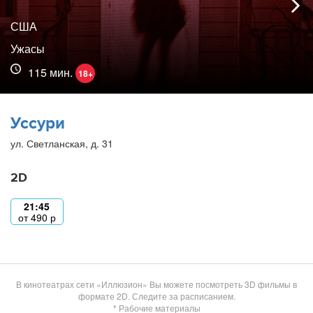
США
Ужасы
115 мин.
18+
Уссури
ул. Светланская, д. 31
2D
21:45
от
490
р
В кинотеатрах сети «Иллюзион» Вы можете посмотреть 3D фильмы в
формате 2D. Следите за расписанием.
* Рабочие материалы