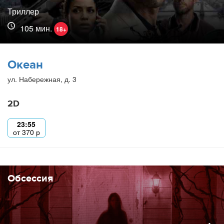
Триллер
105 мин.
18+
Океан
ул. Набережная, д. 3
2D
23:55
от
370
р
Обсессия