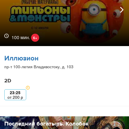
100 мин.
6+
Иллюзион
пр-т 100-летия Владивостоку, д. 103
2D
23:25
от
200
р
Последний богатырь. Колобок