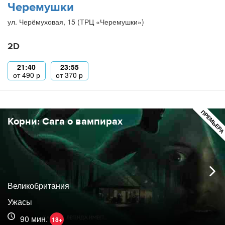
Черемушки
ул. Черёмуховая, 15 (ТРЦ «Черемушки»)
2D
21:40
23:55
от
490
р
от
370
р
ПРЕМЬЕР
Корни: Сага о вампирах
Великобритания
Ужасы
90 мин.
18+