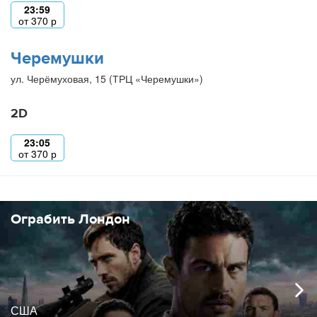
23:59
от
370
р
Черемушки
ул. Черёмуховая, 15 (ТРЦ «Черемушки»)
2D
23:05
от
370
р
Ограбить Лондон
США