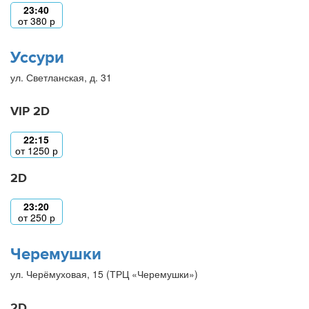
23:40
от
380
р
Уссури
ул. Светланская, д. 31
VIP 2D
22:15
от
1250
р
2D
23:20
от
250
р
Черемушки
ул. Черёмуховая, 15 (ТРЦ «Черемушки»)
2D