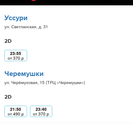
Уссури
ул. Светланская, д. 31
2D
23:55
от
370
р
Черемушки
ул. Черёмуховая, 15 (ТРЦ «Черемушки»)
2D
21:50
23:40
от
490
р
от
370
р