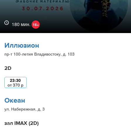
180 мин.
16+
Иллюзион
пр-т 100-летия Владивостоку, д. 103
2D
23:30
от
370
р
Океан
ул. Набережная, д. 3
зал IMAX (2D)