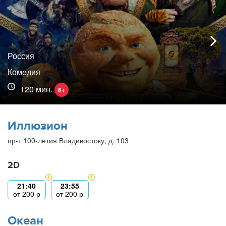
Россия
Комедия
120 мин.
6+
Иллюзион
пр-т 100-летия Владивостоку, д. 103
2D
21:40
23:55
от
200
р
от
200
р
Океан