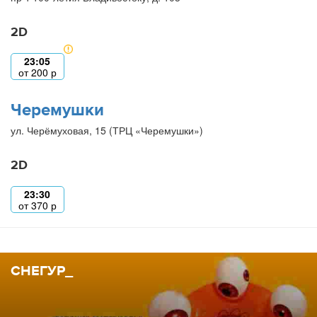
2D
23:05
от
200
р
Черемушки
ул. Черёмуховая, 15 (ТРЦ «Черемушки»)
2D
23:30
от
370
р
СНЕГУР_