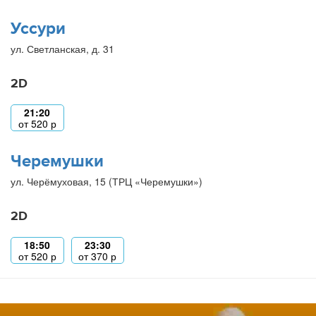
Уссури
ул. Светланская, д. 31
2D
21:20
от
520
р
Черемушки
ул. Черёмуховая, 15 (ТРЦ «Черемушки»)
2D
18:50
23:30
от
520
р
от
370
р