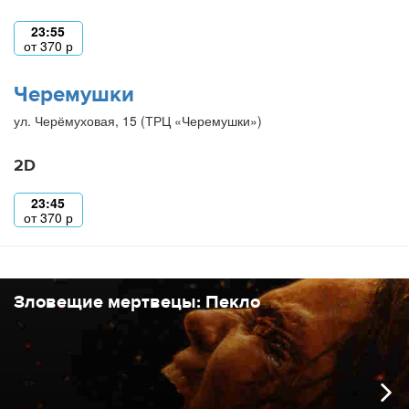
23:55
от
370
р
Черемушки
ул. Черёмуховая, 15 (ТРЦ «Черемушки»)
2D
23:45
от
370
р
Зловещие мертвецы: Пекло