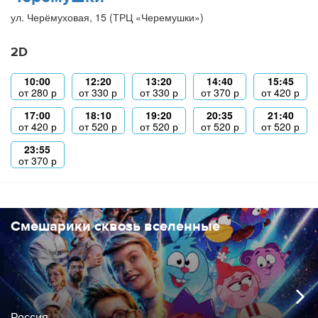
ул. Черёмуховая, 15 (ТРЦ «Черемушки»)
2D
10:00
12:20
13:20
14:40
15:45
от
280
р
от
330
р
от
330
р
от
370
р
от
420
р
17:00
18:10
19:20
20:35
21:40
от
420
р
от
520
р
от
520
р
от
520
р
от
520
р
23:55
от
370
р
Смешарики сквозь вселенные
Россия