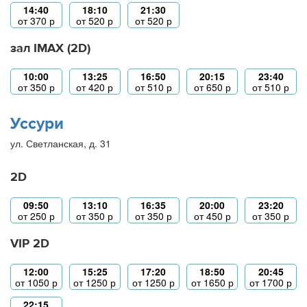
14:40
18:10
21:30
от
370
р
от
520
р
от
520
р
зал IMAX (2D)
10:00
13:25
16:50
20:15
23:40
от
350
р
от
420
р
от
510
р
от
650
р
от
510
р
Уссури
ул. Светланская, д. 31
2D
09:50
13:10
16:35
20:00
23:20
от
250
р
от
350
р
от
350
р
от
450
р
от
350
р
VIP 2D
12:00
15:25
17:20
18:50
20:45
от
1050
р
от
1250
р
от
1250
р
от
1650
р
от
1700
р
22:15