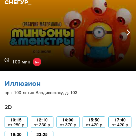
СНЕГУР_
100 мин.
6+
Иллюзион
пр-т 100-летия Владивостоку, д. 103
2D
10:15
12:10
14:00
15:50
17:40
от
280
р
от
330
р
от
370
р
от
420
р
от
420
р
19:30
23:25