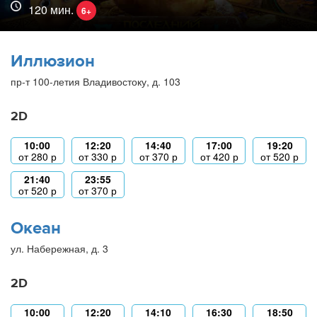
120 мин.
6+
Иллюзион
пр-т 100-летия Владивостоку, д. 103
2D
10:00
12:20
14:40
17:00
19:20
от
280
р
от
330
р
от
370
р
от
420
р
от
520
р
21:40
23:55
от
520
р
от
370
р
Океан
ул. Набережная, д. 3
2D
10:00
12:20
14:10
16:30
18:50