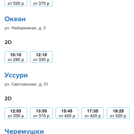
от
520
р
от
370
р
Океан
ул. Набережная, д. 3
2D
10:10
12:10
от
280
р
от
330
р
Уссури
ул. Светланская, д. 31
2D
12:05
13:55
15:45
17:35
19:25
от
330
р
от
370
р
от
420
р
от
420
р
от
520
р
Черемушки