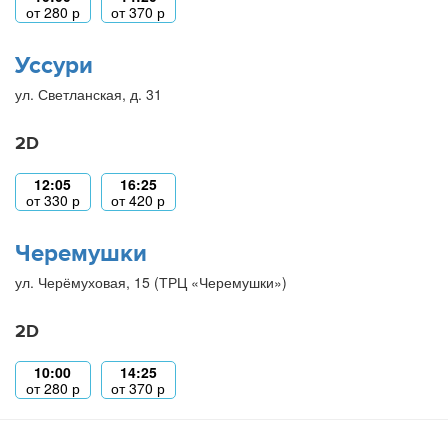
от
280
р
от
370
р
Уссури
ул. Светланская, д. 31
2D
12:05
16:25
от
330
р
от
420
р
Черемушки
ул. Черёмуховая, 15 (ТРЦ «Черемушки»)
2D
10:00
14:25
от
280
р
от
370
р