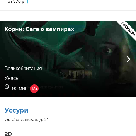
от
370
р
ПРЕМЬЕР
Корни: Сага о вампирах
Великобритания
Ужасы
90 мин.
18+
Уссури
ул. Светланская, д. 31
2D