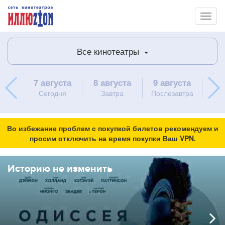
Toggl
naviga
Все кинотеатры
7 августа
8 августа
9 августа
10 
Сегодня
Завтра
Послезавтра
пон
Во избежание проблем с покупкой билетов рекомендуем и
просим отключить на время покупки Ваш VPN.
Историю не изменить