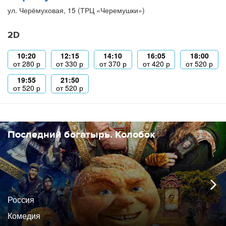
ул. Черёмуховая, 15 (ТРЦ «Черемушки»)
2D
10:20
12:15
14:10
16:05
18:00
от
280
р
от
330
р
от
370
р
от
420
р
от
520
р
19:55
21:50
от
520
р
от
520
р
Последний богатырь. Колобок
Россия
Комедия