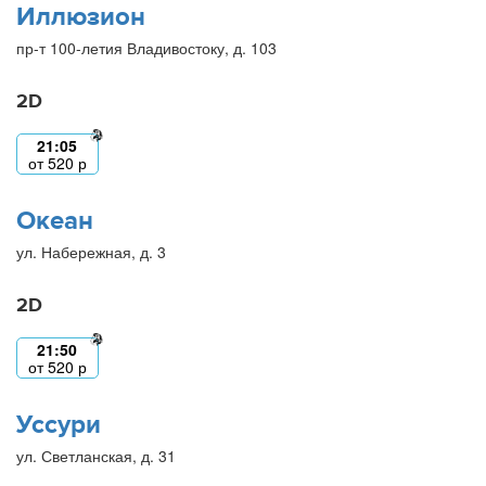
Иллюзион
пр-т 100-летия Владивостоку, д. 103
2D
21:05
от
520
р
Океан
ул. Набережная, д. 3
2D
21:50
от
520
р
Уссури
ул. Светланская, д. 31