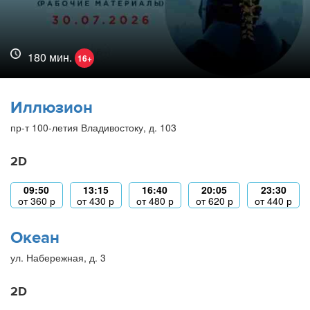
180 мин.
16+
Иллюзион
пр-т 100-летия Владивостоку, д. 103
2D
09:50
13:15
16:40
20:05
23:30
от
360
р
от
430
р
от
480
р
от
620
р
от
440
р
Океан
ул. Набережная, д. 3
2D