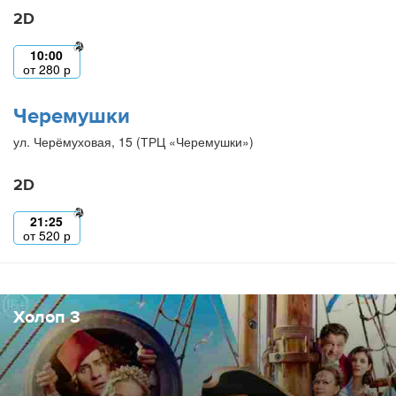
2D
10:00
от
280
р
Черемушки
ул. Черёмуховая, 15 (ТРЦ «Черемушки»)
2D
21:25
от
520
р
Холоп 3