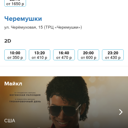
от
1650
р
Черемушки
ул. Черёмуховая, 15 (ТРЦ «Черемушки»)
2D
10:00
13:20
16:40
20:00
23:20
от
350
р
от
410
р
от
470
р
от
600
р
от
430
р
Майкл
США