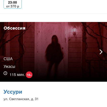
23:00
от
370
р
Обсессия
США
Ужасы
115 мин.
18+
Уссури
ул. Светланская, д. 31