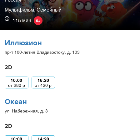
Мультфильм, Семейный
115 мин.
6+
Иллюзион
пр-т 100-летия Владивостоку, д. 103
2D
10:00
16:20
от
280
р
от
420
р
Океан
ул. Набережная, д. 3
2D
10:00
14:20