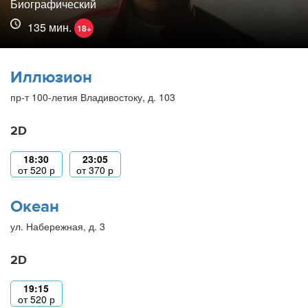
Биографический
135 мин.
18+
Иллюзион
пр-т 100-летия Владивостоку, д. 103
2D
18:30
23:05
от
520
р
от
370
р
Океан
ул. Набережная, д. 3
2D
19:15
от
520
р