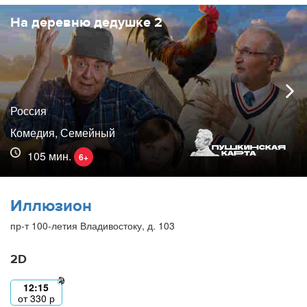
На деревню дедушке 2
Россия
Комедия, Семейный
105 мин.
6+
Иллюзион
пр-т 100-летия Владивостоку, д. 103
2D
12:15
от
330
р