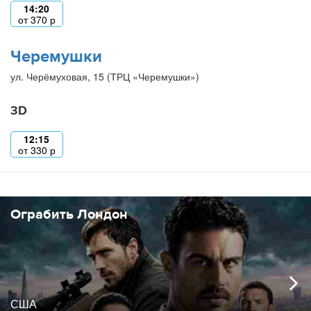
14:20
от
370
р
Черемушки
ул. Черёмуховая, 15 (ТРЦ «Черемушки»)
3D
12:15
от
330
р
Ограбить Лондон
США