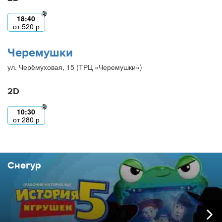
18:40
от
520
р
Черемушки
ул. Черёмуховая, 15 (ТРЦ «Черемушки»)
2D
10:30
от
280
р
Снегур