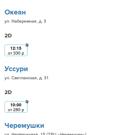
Океан
ул. Набережная, д. 3
2D
12:15
от
330
р
Уссури
ул. Светланская, д. 31
2D
10:00
от
280
р
Черемушки
ул. Черёмуховая, 15 (ТРЦ «Черемушки»)