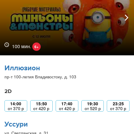
100 мин.
6+
Иллюзион
пр-т 100-летия Владивостоку, д. 103
2D
14:00
15:50
17:40
19:30
23:25
от
370
р
от
420
р
от
420
р
от
520
р
от
370
р
Уссури
ул. Светланская, д. 31