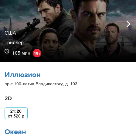
США
Триллер
105 мин.
18+
Иллюзион
пр-т 100-летия Владивостоку, д. 103
2D
21:20
от
520
р
Океан