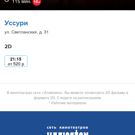
115 мин.
18+
Уссури
ул. Светланская, д. 31
2D
21:15
от
520
р
В кинотеатрах сети «Иллюзион» Вы можете посмотреть 3D фильмы в
формате 2D. Следите за расписанием.
* Рабочие материалы