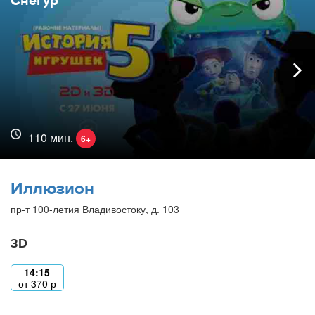
Снегур
110 мин.
6+
Иллюзион
пр-т 100-летия Владивостоку, д. 103
3D
14:15
от
370
р