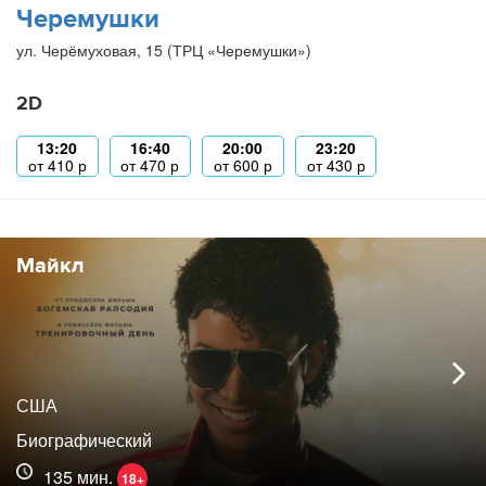
Черемушки
ул. Черёмуховая, 15 (ТРЦ «Черемушки»)
2D
13:20
16:40
20:00
23:20
от
410
р
от
470
р
от
600
р
от
430
р
Майкл
США
Биографический
135 мин.
18+