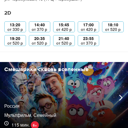
2D
13:20
14:40
15:45
17:00
18:10
от
330
р
от
370
р
от
420
р
от
420
р
от
520
р
19:20
20:35
21:40
23:55
от
520
р
от
520
р
от
520
р
от
370
р
Смешарики сквозь вселенные
Россия
Мультфильм, Семейный
115 мин.
6+