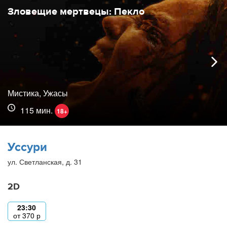
Зловещие мертвецы: Пекло
Мистика, Ужасы
115 мин.
18+
Уссури
ул. Светланская, д. 31
2D
23:30
от
370
р