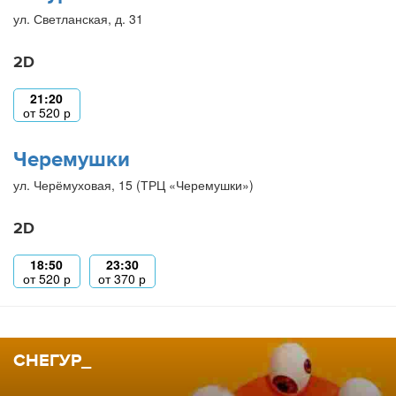
ул. Светланская, д. 31
2D
21:20
от
520
р
Черемушки
ул. Черёмуховая, 15 (ТРЦ «Черемушки»)
2D
18:50
23:30
от
520
р
от
370
р
СНЕГУР_