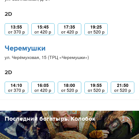
2D
13:55
15:45
17:35
19:25
от
370
р
от
420
р
от
420
р
от
520
р
Черемушки
ул. Черёмуховая, 15 (ТРЦ «Черемушки»)
2D
14:10
16:05
18:00
19:55
21:50
от
370
р
от
420
р
от
520
р
от
520
р
от
520
р
Последний богатырь. Колобок