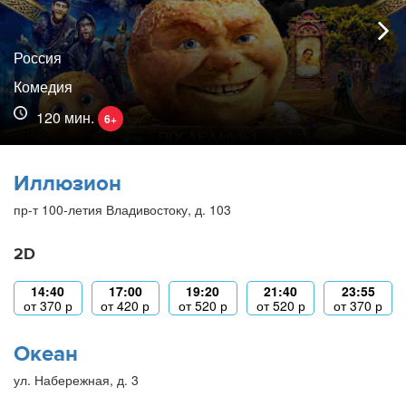
Россия
Комедия
120 мин.
6+
Иллюзион
пр-т 100-летия Владивостоку, д. 103
2D
14:40
17:00
19:20
21:40
23:55
от
370
р
от
420
р
от
520
р
от
520
р
от
370
р
Океан
ул. Набережная, д. 3