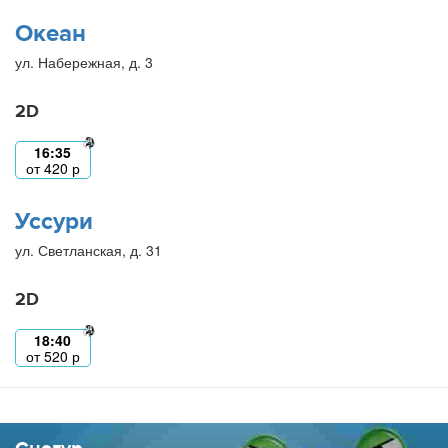
Океан
ул. Набережная, д. 3
2D
16:35
от
420
р
Уссури
ул. Светланская, д. 31
2D
18:40
от
520
р