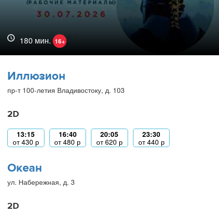
180 мин.
16+
Иллюзион
пр-т 100-летия Владивостоку, д. 103
2D
13:15
16:40
20:05
23:30
от
430
р
от
480
р
от
620
р
от
440
р
Океан
ул. Набережная, д. 3
2D