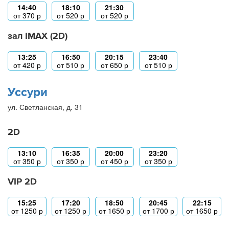
14:40
18:10
21:30
от
370
р
от
520
р
от
520
р
зал IMAX (2D)
13:25
16:50
20:15
23:40
от
420
р
от
510
р
от
650
р
от
510
р
Уссури
ул. Светланская, д. 31
2D
13:10
16:35
20:00
23:20
от
350
р
от
350
р
от
450
р
от
350
р
VIP 2D
15:25
17:20
18:50
20:45
22:15
от
1250
р
от
1250
р
от
1650
р
от
1700
р
от
1650
р