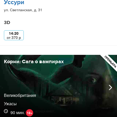
Уссури
ул. Светланская, д. 31
3D
14:20
от
370
р
ПРЕМЬЕР
Корни: Сага о вампирах
Великобритания
Ужасы
90 мин.
18+