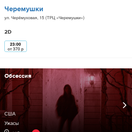
Черемушки
ул. Черёмуховая, 15 (ТРЦ «Черемушки»)
2D
23:00
от
370
р
Обсессия
США
Ужасы