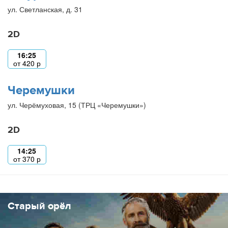
ул. Светланская, д. 31
2D
16:25
от
420
р
Черемушки
ул. Черёмуховая, 15 (ТРЦ «Черемушки»)
2D
14:25
от
370
р
Старый орёл