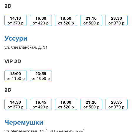
2D
14:10
16:30
18:50
21:10
23:30
от
370
р
от
420
р
от
520
р
от
520
р
от
370
р
Уссури
ул. Светланская, д. 31
VIP 2D
15:00
23:59
от
1150
р
от
1050
р
2D
14:30
16:45
19:00
21:20
23:35
от
370
р
от
420
р
от
520
р
от
520
р
от
370
р
Черемушки
ул. Черёмуховая, 15 (ТРЦ «Черемушки»)