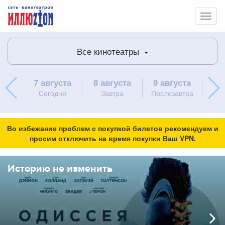
Toggl
naviga
Все кинотеатры
7 августа
8 августа
9 августа
10 
Сегодня
Завтра
Послезавтра
пон
Во избежание проблем с покупкой билетов рекомендуем и
просим отключить на время покупки Ваш VPN.
Историю не изменить