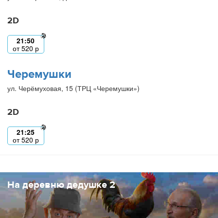
2D
21:50
от
520
р
Черемушки
ул. Черёмуховая, 15 (ТРЦ «Черемушки»)
2D
21:25
от
520
р
На деревню дедушке 2