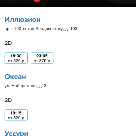
Иллюзион
пр-т 100-летия Владивостоку, д. 103
2D
18:30
23:05
от
520
р
от
370
р
Океан
ул. Набережная, д. 3
2D
19:15
от
520
р
Уссури