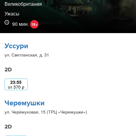
Великобритания
Ужасы
90 мин.
18+
Уссури
ул. Светланская, д. 31
2D
23:55
от
370
р
Черемушки
ул. Черёмуховая, 15 (ТРЦ «Черемушки»)
2D