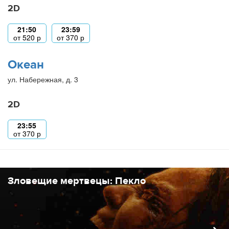
2D
21:50
23:59
от
520
р
от
370
р
Океан
ул. Набережная, д. 3
2D
23:55
от
370
р
Зловещие мертвецы: Пекло