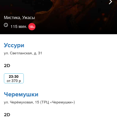
Мистика, Ужасы
115 мин.
18+
Уссури
ул. Светланская, д. 31
2D
23:30
от
370
р
Черемушки
ул. Черёмуховая, 15 (ТРЦ «Черемушки»)
2D