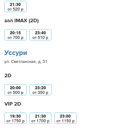
21:30
от
520
р
зал IMAX (2D)
20:15
23:40
от
700
р
от
510
р
Уссури
ул. Светланская, д. 31
2D
20:00
23:20
от
500
р
от
350
р
VIP 2D
19:30
21:30
23:00
от
1750
р
от
1700
р
от
1150
р