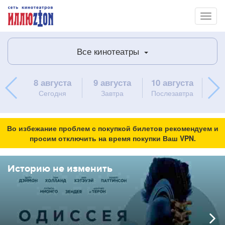
Toggl
naviga
Все кинотеатры
8 августа
9 августа
10 августа
11 
Сегодня
Завтра
Послезавтра
в
Во избежание проблем с покупкой билетов рекомендуем и
просим отключить на время покупки Ваш VPN.
Историю не изменить