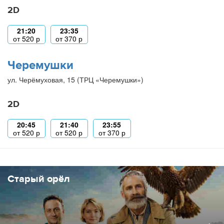
2D
21:20
23:35
от
520
р
от
370
р
Черемушки
ул. Черёмуховая, 15 (ТРЦ «Черемушки»)
2D
20:45
21:40
23:55
от
520
р
от
520
р
от
370
р
Старый орёл