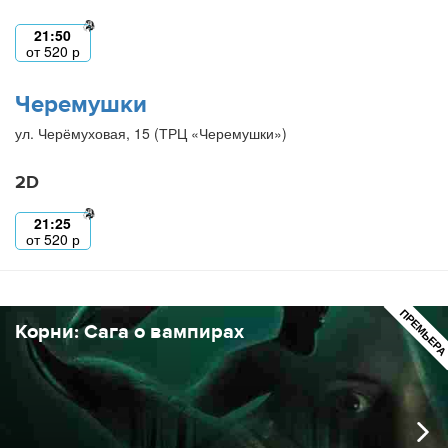
21:50
от
520
р
Черемушки
ул. Черёмуховая, 15 (ТРЦ «Черемушки»)
2D
21:25
от
520
р
ПРЕМЬЕР
Корни: Сага о вампирах