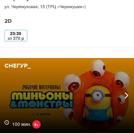
ул. Черёмуховая, 15 (ТРЦ «Черемушки»)
2D
23:30
от
370
р
СНЕГУР_
100 мин.
6+