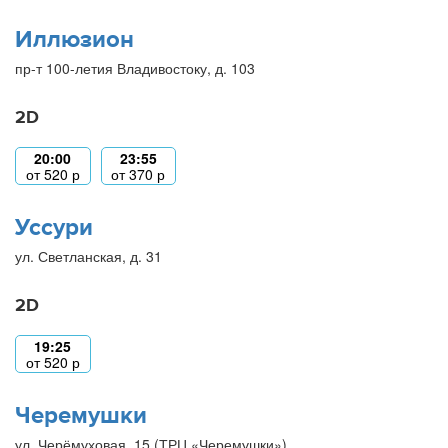
Иллюзион
пр-т 100-летия Владивостоку, д. 103
2D
20:00
23:55
от
520
р
от
370
р
Уссури
ул. Светланская, д. 31
2D
19:25
от
520
р
Черемушки
ул. Черёмуховая, 15 (ТРЦ «Черемушки»)