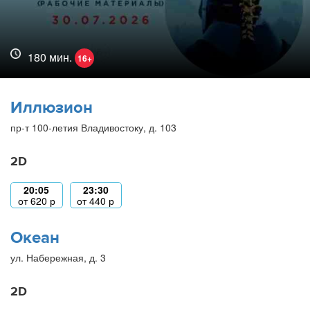
180 мин.
16+
Иллюзион
пр-т 100-летия Владивостоку, д. 103
2D
20:05
23:30
от
620
р
от
440
р
Океан
ул. Набережная, д. 3
2D