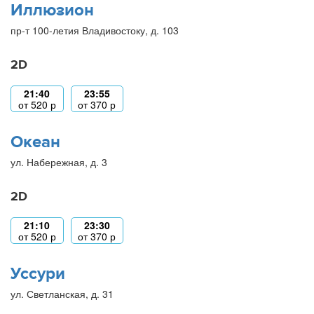
Иллюзион
пр-т 100-летия Владивостоку, д. 103
2D
21:40
23:55
от
520
р
от
370
р
Океан
ул. Набережная, д. 3
2D
21:10
23:30
от
520
р
от
370
р
Уссури
ул. Светланская, д. 31