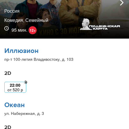
Россия
Комедия, Семейный
95 мин.
12+
Иллюзион
пр-т 100-летия Владивостоку, д. 103
2D
22:00
от
520
р
Океан
ул. Набережная, д. 3
2D