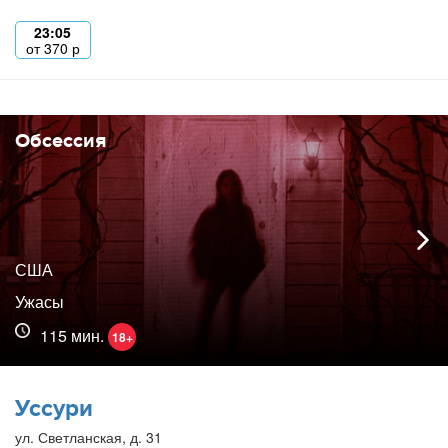
23:05
от
370
р
Обсессия
США
Ужасы
115 мин.
18+
Уссури
ул. Светланская, д. 31