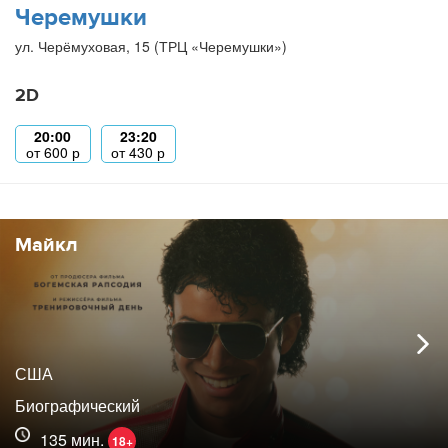
Черемушки
ул. Черёмуховая, 15 (ТРЦ «Черемушки»)
2D
20:00
23:20
от
600
р
от
430
р
Майкл
США
Биографический
135 мин.
18+