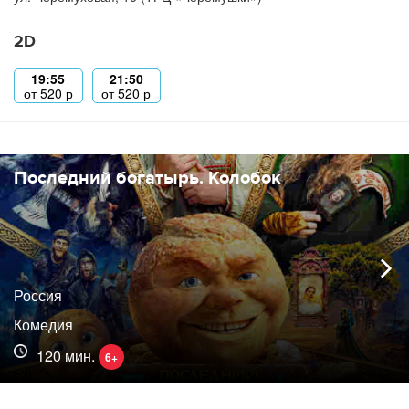
2D
19:55
21:50
от
520
р
от
520
р
Последний богатырь. Колобок
Россия
Комедия
120 мин.
6+