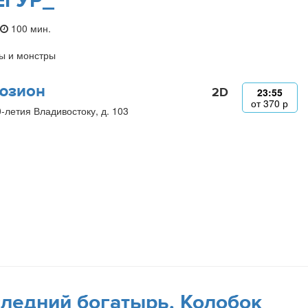
ЕГУР_
100 мин.
ы и монстры
юзион
2D
23:55
от
370
р
0-летия Владивостоку, д. 103
ледний богатырь. Колобок