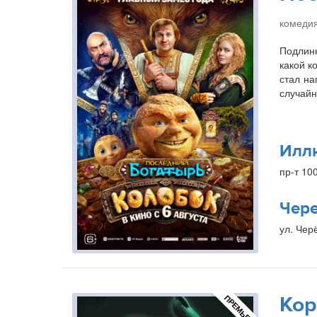
комедия
Подлинн
какой к
стал на
случайн
Илл
пр-т 10
Чер
ул. Чер
Кор
ПРЕМЬЕРА