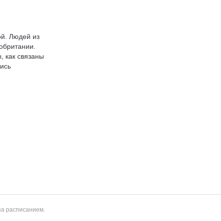
й. Людей из
обритании.
, как связаны
ись
за расписанием.