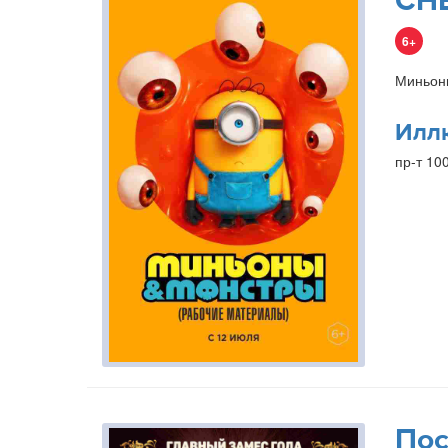
СН
6+
Миньон
Илл
пр-т 10
Пос