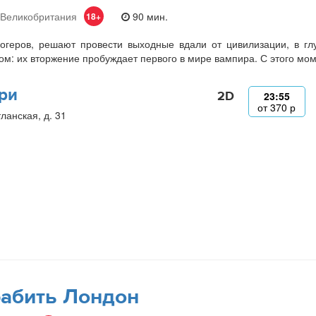
 Великобритания
90 мин.
18+
огеров, решают провести выходные вдали от цивилизации, в гл
м: их вторжение пробуждает первого в мире вампира. С этого мо
ри
2D
23:55
от
370
р
ланская, д. 31
абить Лондон