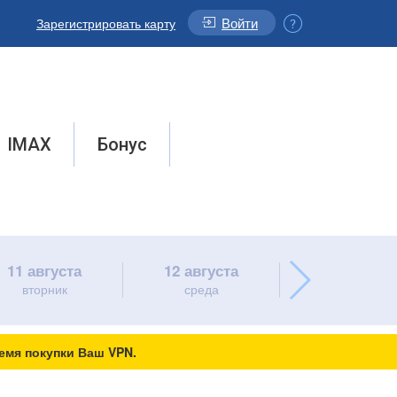
Войти
Зарегистрировать карту
IMAX
Бонус
11 августа
12 августа
13 августа
вторник
среда
четверг
емя покупки Ваш VPN.