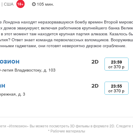
 | США
105 мин.
18+
е Лондона находят неразорвавшуюся бомбу времен Второй мирово
х домов эвакуируют, включая работников крупнейшего банка Велик
в этот момент там находится крупная партия алмазов. Казалось бы
ытия? Ответ знает команда первоклассных взломщиков. Вооруживш
нными гаджетами, они готовят невероятно дерзкое ограбление.
юзион
2D
23:59
от
370
р
0-летия Владивостоку, д. 103
ан
2D
23:55
от
370
р
ережная, д. 3
сети «Иллюзион» Вы можете посмотреть 3D фильмы в формате 2D. Следите 
* Рабочие материалы