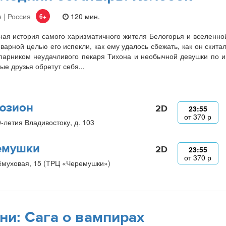
 | Россия
120 мин.
6+
ая история самого харизматичного жителя Белогорья и вселенно
оварной целью его испекли, как ему удалось сбежать, как он скита
парником неудачливого пекаря Тихона и необычной девушки по и
ые друзья обретут себя...
юзион
2D
23:55
от
370
р
0-летия Владивостоку, д. 103
емушки
2D
23:55
от
370
р
ёмуховая, 15 (ТРЦ «Черемушки»)
ни: Сага о вампирах