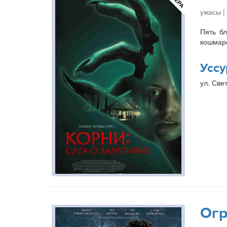
ужасы |
Пять бл
кошмаро
Уссу
ул. Свет
Огр