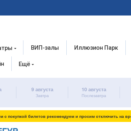
ВИП-залы
Иллюзион Парк
атры
йн
Ещё
а
9 августа
10 августа
Завтра
Послезавтра
м с покупкой билетов рекомендуем и просим отключить на вр