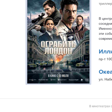
триллер
В центр
соседни
Именно 
эти соб
совреме
Илл
пр-т 10
Оке
ул. Наб
В кинотеатрах 