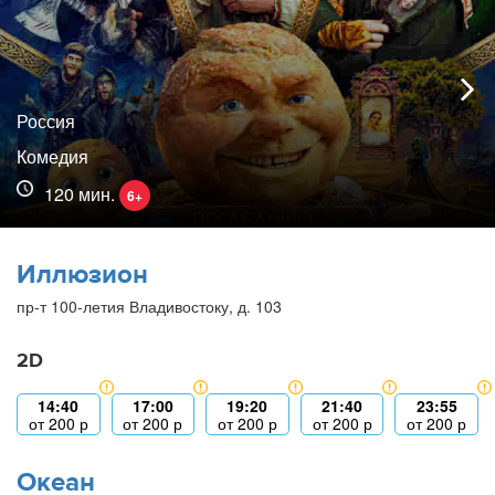
Россия
Комедия
120 мин.
6+
Иллюзион
пр-т 100-летия Владивостоку, д. 103
2D
14:40
17:00
19:20
21:40
23:55
от
200
р
от
200
р
от
200
р
от
200
р
от
200
р
Океан