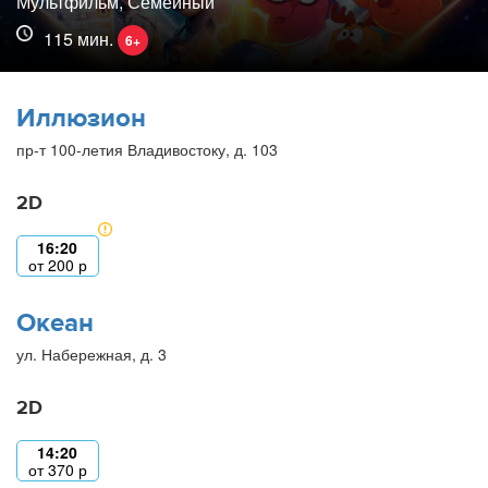
Мультфильм, Семейный
115 мин.
6+
Иллюзион
пр-т 100-летия Владивостоку, д. 103
2D
16:20
от
200
р
Океан
ул. Набережная, д. 3
2D
14:20
от
370
р