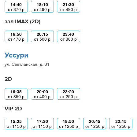
14:40
18:10
21:30
от
370
р
от
490
р
от
490
р
зал IMAX (2D)
16:50
20:15
23:40
от
470
р
от
500
р
от
380
р
Уссури
ул. Светланская, д. 31
2D
16:35
20:00
23:20
от
350
р
от
400
р
от
250
р
VIP 2D
15:25
17:20
18:50
20:45
22:15
от
1150
р
от
1150
р
от
1250
р
от
1250
р
от
1250
р