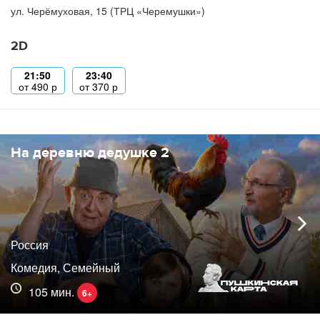
ул. Черёмуховая, 15 (ТРЦ «Черемушки»)
2D
21:50
23:40
от
490
р
от
370
р
На деревню дедушке 2
Россия
Комедия, Семейный
105 мин.
6+