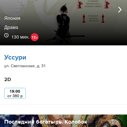
Япония
Драма
130 мин.
12+
Уссури
ул. Светланская, д. 31
2D
19:00
от
380
р
Последний богатырь. Колобок