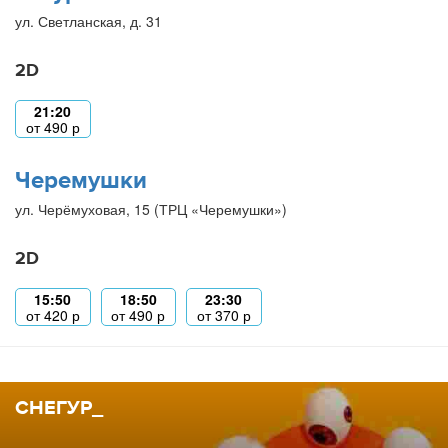
ул. Светланская, д. 31
2D
21:20
от
490
р
Черемушки
ул. Черёмуховая, 15 (ТРЦ «Черемушки»)
2D
15:50
18:50
23:30
от
420
р
от
490
р
от
370
р
СНЕГУР_