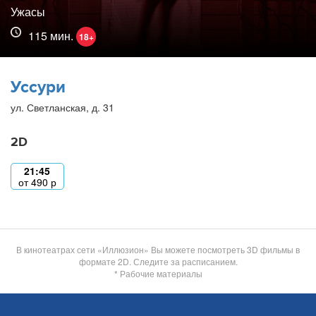
Ужасы
115 мин.
18+
Уссури
ул. Светланская, д. 31
2D
21:45
от
490
р
В кинотеатрах сети «Иллюзион» Вы можете посмотреть 3D фильмы в
формате 2D. Следите за расписанием.
* Рабочие материалы