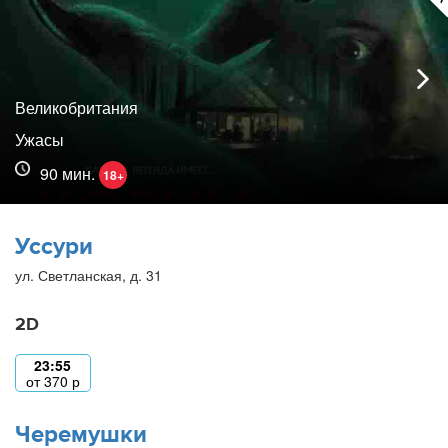
Великобритания
Ужасы
90 мин.
18+
Уссури
ул. Светланская, д. 31
2D
23:55
от
370
р
Черемушки