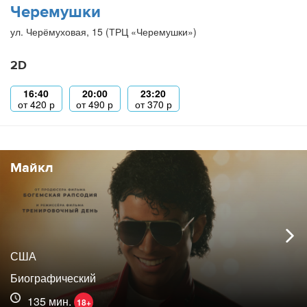
Черемушки
ул. Черёмуховая, 15 (ТРЦ «Черемушки»)
2D
16:40
20:00
23:20
от
420
р
от
490
р
от
370
р
Майкл
США
Биографический
135 мин.
18+