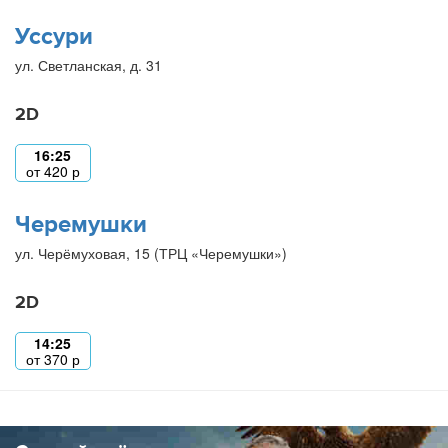
Уссури
ул. Светланская, д. 31
2D
16:25
от
420
р
Черемушки
ул. Черёмуховая, 15 (ТРЦ «Черемушки»)
2D
14:25
от
370
р