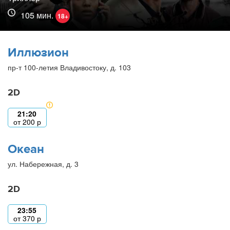
105 мин.
18+
Иллюзион
пр-т 100-летия Владивостоку, д. 103
2D
21:20
от
200
р
Океан
ул. Набережная, д. 3
2D
23:55
от
370
р