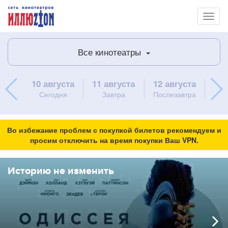
Toggl
naviga
Все кинотеатры
10 августа
11 августа
12 августа
13 
Сегодня
Завтра
Послезавтра
ч
Во избежание проблем с покупкой билетов рекомендуем и
просим отключить на время покупки Ваш VPN.
Историю не изменить