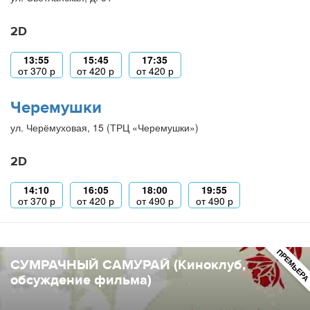
2D
13:55
15:45
17:35
от
370
р
от
420
р
от
420
р
Черемушки
ул. Черёмуховая, 15 (ТРЦ «Черемушки»)
2D
14:10
16:05
18:00
19:55
от
370
р
от
420
р
от
490
р
от
490
р
ПРЕМЬЕР
СУМРАЧНЫЙ САМУРАЙ (Киноклуб,
обсуждение фильма)