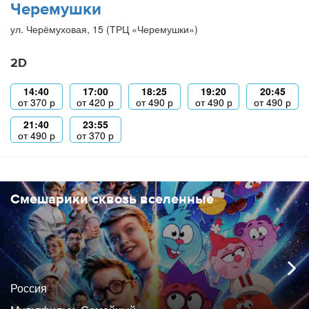
Черемушки
ул. Черёмуховая, 15 (ТРЦ «Черемушки»)
2D
14:40
17:00
18:25
19:20
20:45
от
370
р
от
420
р
от
490
р
от
490
р
от
490
р
21:40
23:55
от
490
р
от
370
р
Смешарики сквозь вселенные
Россия