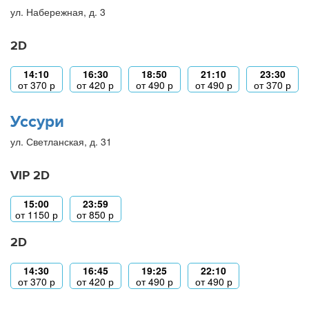
ул. Набережная, д. 3
2D
14:10
16:30
18:50
21:10
23:30
от
370
р
от
420
р
от
490
р
от
490
р
от
370
р
Уссури
ул. Светланская, д. 31
VIP 2D
15:00
23:59
от
1150
р
от
850
р
2D
14:30
16:45
19:25
22:10
от
370
р
от
420
р
от
490
р
от
490
р