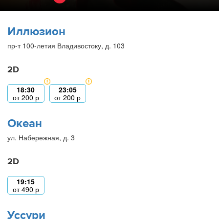
Иллюзион
пр-т 100-летия Владивостоку, д. 103
2D
18:30
23:05
от
200
р
от
200
р
Океан
ул. Набережная, д. 3
2D
19:15
от
490
р
Уссури