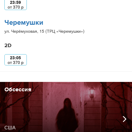
23:59
от
370
р
Черемушки
ул. Черёмуховая, 15 (ТРЦ «Черемушки»)
2D
23:05
от
370
р
Обсессия
США