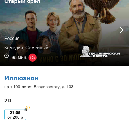
Старый орёл
Россия
Комедия, Семейный
95 мин.
12+
Иллюзион
пр-т 100-летия Владивостоку, д. 103
2D
21:05
от
200
р