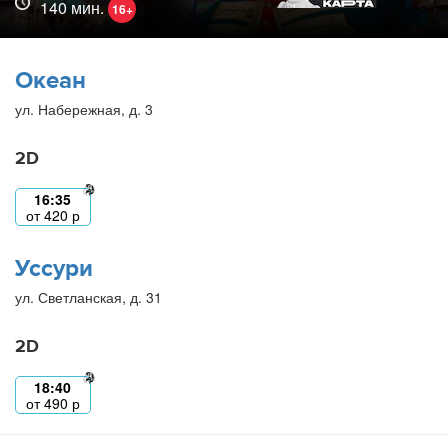
140 мин.
16+
Океан
ул. Набережная, д. 3
2D
16:35
от
420
р
Уссури
ул. Светланская, д. 31
2D
18:40
от
490
р