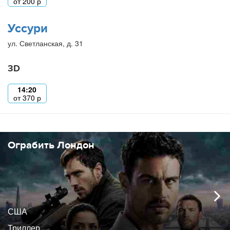
от
200
р
Уссури
ул. Светланская, д. 31
3D
14:20
от
370
р
Ограбить Лондон
США
Триллер