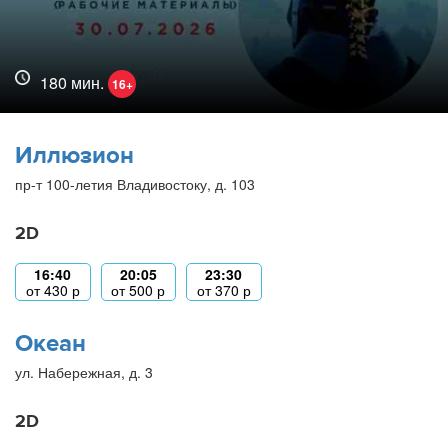
180 мин.
16+
Иллюзион
пр-т 100-летия Владивостоку, д. 103
2D
16:40
20:05
23:30
от
430
р
от
500
р
от
370
р
Океан
ул. Набережная, д. 3
2D