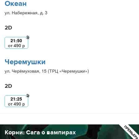
Океан
ул. Набережная, д. 3
2D
21:50
от
490
р
Черемушки
ул. Черёмуховая, 15 (ТРЦ «Черемушки»)
2D
21:25
от
490
р
ПРЕМЬЕР
Корни: Сага о вампирах