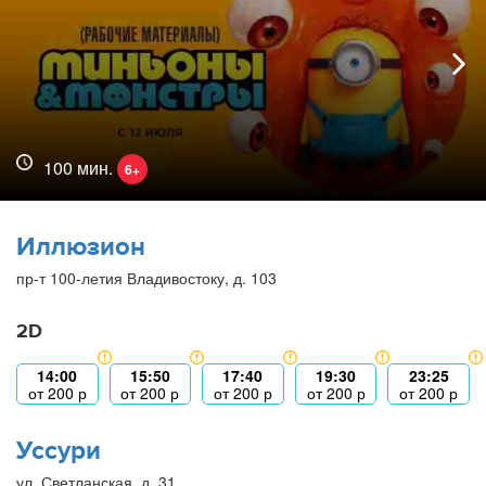
100 мин.
6+
Иллюзион
пр-т 100-летия Владивостоку, д. 103
2D
14:00
15:50
17:40
19:30
23:25
от
200
р
от
200
р
от
200
р
от
200
р
от
200
р
Уссури
ул. Светланская, д. 31