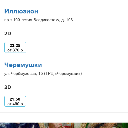
Иллюзион
пр-т 100-летия Владивостоку, д. 103
2D
23:25
от
370
р
Черемушки
ул. Черёмуховая, 15 (ТРЦ «Черемушки»)
2D
21:50
от
490
р