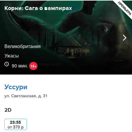
ПРЕМЬЕР
Корни: Сага о вампирах
Великобритания
Ужасы
90 мин.
18+
Уссури
ул. Светланская, д. 31
2D
23:55
от
370
р