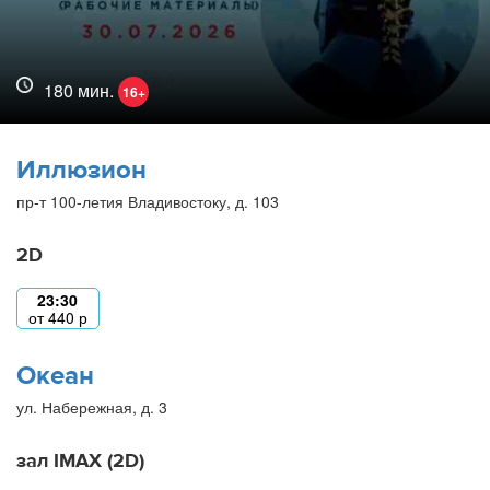
180 мин.
16+
Иллюзион
пр-т 100-летия Владивостоку, д. 103
2D
23:30
от
440
р
Океан
ул. Набережная, д. 3
зал IMAX (2D)