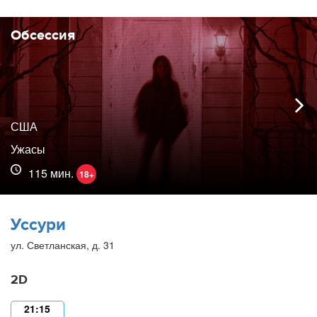
Обсессия
США
Ужасы
115 мин.
18+
Уссури
ул. Светланская, д. 31
2D
21:15