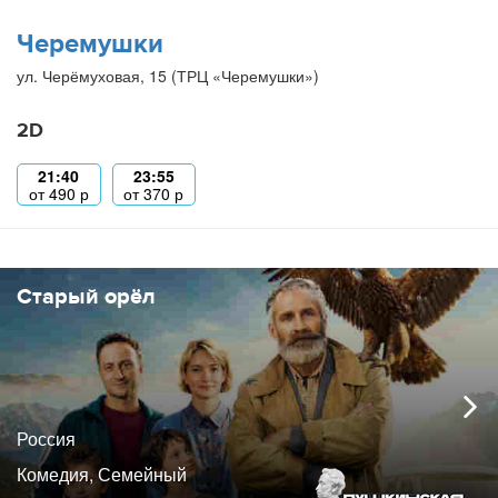
Черемушки
ул. Черёмуховая, 15 (ТРЦ «Черемушки»)
2D
21:40
23:55
от
490
р
от
370
р
Старый орёл
Россия
Комедия, Семейный