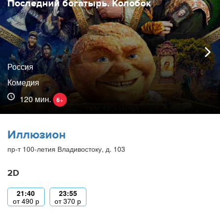
Последний богатырь. Колобок
Россия
Комедия
120 мин.
6+
Иллюзион
пр-т 100-летия Владивостоку, д. 103
2D
21:40
23:55
от
490
р
от
370
р