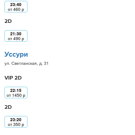
23:40
от
460
р
2D
21:30
от
490
р
Уссури
ул. Светланская, д. 31
VIP 2D
22:15
от
1450
р
2D
23:20
от
350
р