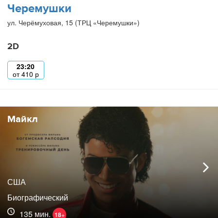
Черемушки
ул. Черёмуховая, 15 (ТРЦ «Черемушки»)
2D
23:20
от
410
р
Майкл
США
Биографический
135 мин.
18+