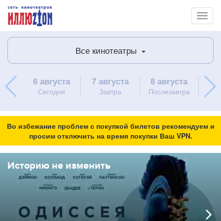
Toggl
naviga
Все кинотеатры
6 августа
7 августа
8 августа
9 
Сегодня
Завтра
Послезавтра
вос
Во избежание проблем с покупкой билетов рекомендуем и
просим отключить на время покупки Ваш VPN.
Историю не изменить