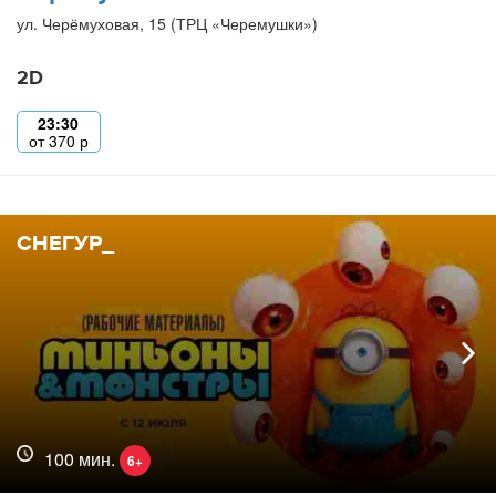
ул. Черёмуховая, 15 (ТРЦ «Черемушки»)
2D
23:30
от
370
р
СНЕГУР_
100 мин.
6+