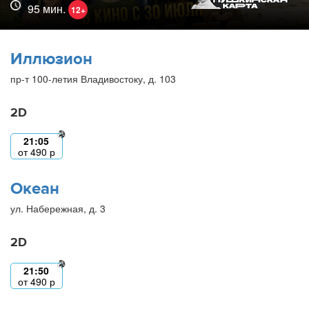
95 мин.
12+
Иллюзион
пр-т 100-летия Владивостоку, д. 103
2D
21:05
от
490
р
Океан
ул. Набережная, д. 3
2D
21:50
от
490
р