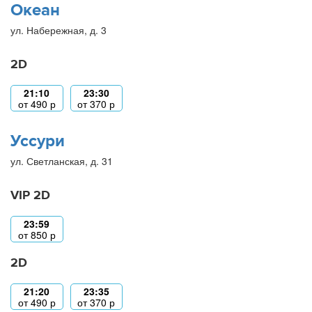
Океан
ул. Набережная, д. 3
2D
21:10
23:30
от
490
р
от
370
р
Уссури
ул. Светланская, д. 31
VIP 2D
23:59
от
850
р
2D
21:20
23:35
от
490
р
от
370
р