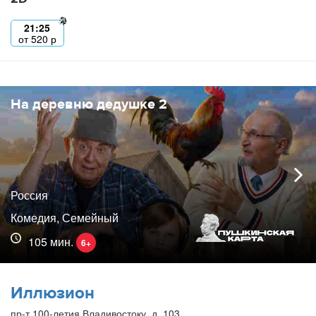
21:25
от
520
р
На деревню дедушке 2
Россия
Комедия, Семейный
105 мин.
6+
Иллюзион
пр-т 100-летия Владивостоку, д. 103