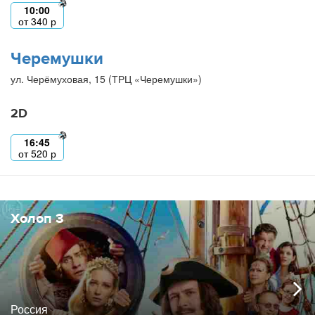
10:00
от
340
р
Черемушки
ул. Черёмуховая, 15 (ТРЦ «Черемушки»)
2D
16:45
от
520
р
Холоп 3
Россия