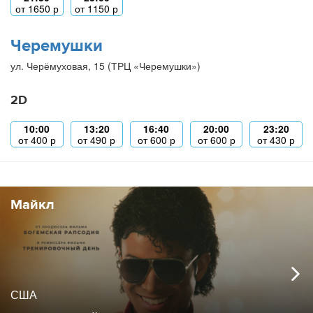
от
1650
р
от
1150
р
Черемушки
ул. Черёмуховая, 15 (ТРЦ «Черемушки»)
2D
10:00
13:20
16:40
20:00
23:20
от
400
р
от
490
р
от
600
р
от
600
р
от
430
р
Майкл
США