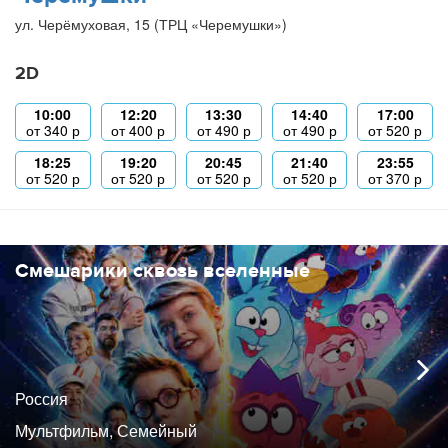
ул. Черёмуховая, 15 (ТРЦ «Черемушки»)
2D
10:00
12:20
13:30
14:40
17:00
от
340
р
от
400
р
от
490
р
от
490
р
от
520
р
18:25
19:20
20:45
21:40
23:55
от
520
р
от
520
р
от
520
р
от
520
р
от
370
р
Смешарики сквозь вселенные
Россия
Мультфильм, Семейный