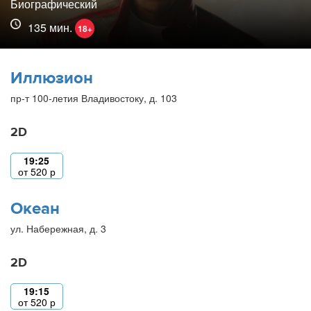
Биографический
135 мин.
18+
Иллюзион
пр-т 100-летия Владивостоку, д. 103
2D
19:25
от
520
р
Океан
ул. Набережная, д. 3
2D
19:15
от
520
р