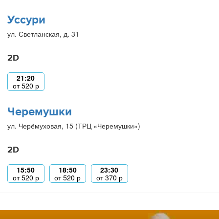
Уссури
ул. Светланская, д. 31
2D
21:20
от
520
р
Черемушки
ул. Черёмуховая, 15 (ТРЦ «Черемушки»)
2D
15:50
18:50
23:30
от
520
р
от
520
р
от
370
р