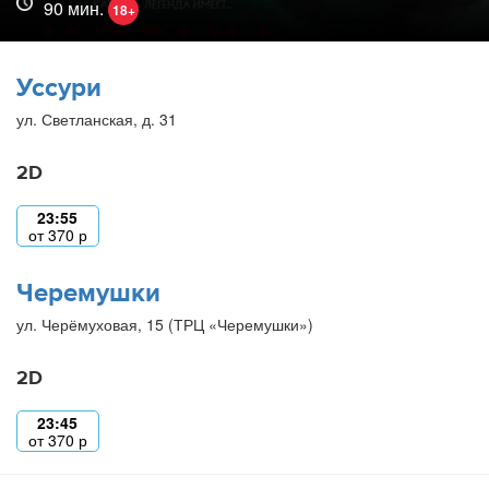
90 мин.
18+
Уссури
ул. Светланская, д. 31
2D
23:55
от
370
р
Черемушки
ул. Черёмуховая, 15 (ТРЦ «Черемушки»)
2D
23:45
от
370
р