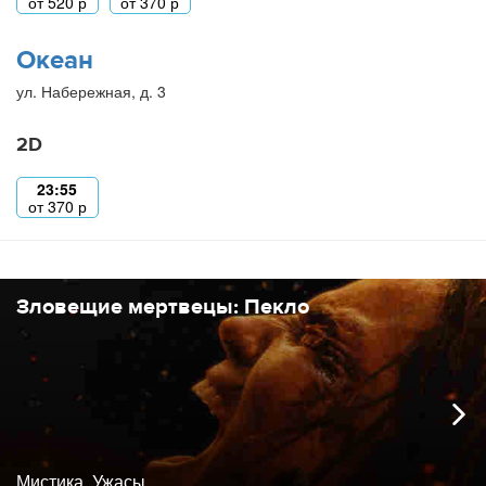
от
520
р
от
370
р
Океан
ул. Набережная, д. 3
2D
23:55
от
370
р
Зловещие мертвецы: Пекло
Мистика, Ужасы