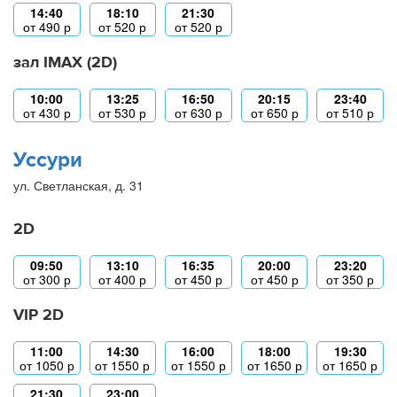
14:40
18:10
21:30
от
490
р
от
520
р
от
520
р
зал IMAX (2D)
10:00
13:25
16:50
20:15
23:40
от
430
р
от
530
р
от
630
р
от
650
р
от
510
р
Уссури
ул. Светланская, д. 31
2D
09:50
13:10
16:35
20:00
23:20
от
300
р
от
400
р
от
450
р
от
450
р
от
350
р
VIP 2D
11:00
14:30
16:00
18:00
19:30
от
1050
р
от
1550
р
от
1550
р
от
1650
р
от
1650
р
21:30
23:00