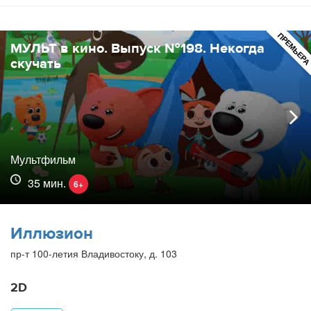
ПРЕМЬЕР
МУЛЬТ в кино. Выпуск №198. Некогда
скучать
Мультфильм
35 мин.
6+
Иллюзион
пр-т 100-летия Владивостоку, д. 103
2D