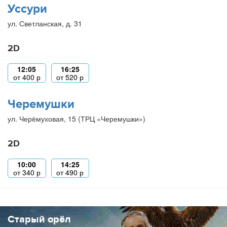
Уссури
ул. Светланская, д. 31
2D
12:05
16:25
от
400
р
от
520
р
Черемушки
ул. Черёмуховая, 15 (ТРЦ «Черемушки»)
2D
10:00
14:25
от
340
р
от
490
р
Старый орёл