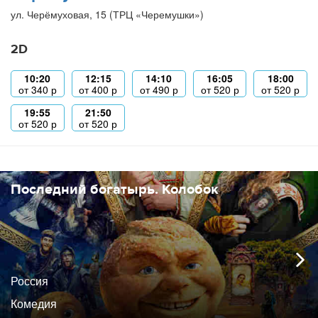
ул. Черёмуховая, 15 (ТРЦ «Черемушки»)
2D
10:20
12:15
14:10
16:05
18:00
от
340
р
от
400
р
от
490
р
от
520
р
от
520
р
19:55
21:50
от
520
р
от
520
р
Последний богатырь. Колобок
Россия
Комедия