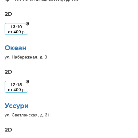
2D
13:10
от
400
р
Океан
ул. Набережная, д. 3
2D
12:15
от
400
р
Уссури
ул. Светланская, д. 31
2D