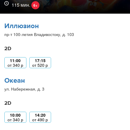
115 мин.
6+
Иллюзион
пр-т 100-летия Владивостоку, д. 103
2D
11:00
17:15
от
340
р
от
520
р
Океан
ул. Набережная, д. 3
2D
10:00
14:20
от
340
р
от
490
р