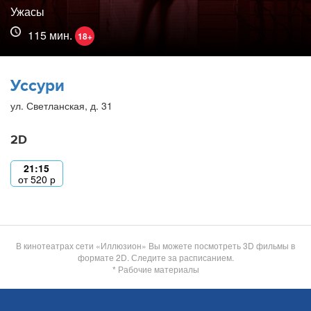
Ужасы
115 мин.
18+
Уссури
ул. Светланская, д. 31
2D
21:15
от
520
р
В кинотеатрах сети «Иллюзион» Вы можете посмотреть 3D фильмы в
формате 2D. Следите за расписанием.
* Рабочие материалы