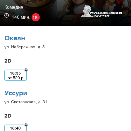
Комедия
140 мин.
16+
Океан
ул. Набережная, д. 3
2D
16:35
от
520
р
Уссури
ул. Светланская, д. 31
2D
18:40