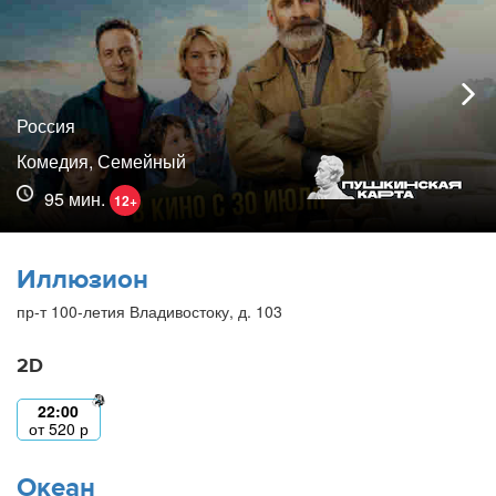
Россия
Комедия, Семейный
95 мин.
12+
Иллюзион
пр-т 100-летия Владивостоку, д. 103
2D
22:00
от
520
р
Океан