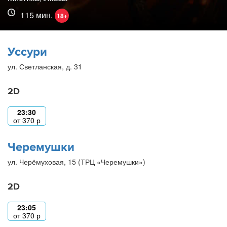
115 мин.
18+
Уссури
ул. Светланская, д. 31
2D
23:30
от
370
р
Черемушки
ул. Черёмуховая, 15 (ТРЦ «Черемушки»)
2D
23:05
от
370
р