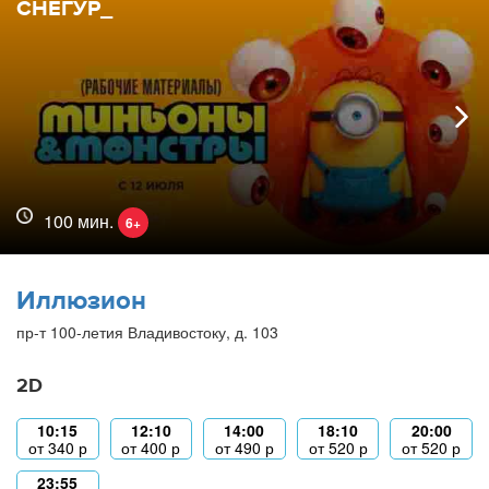
СНЕГУР_
100 мин.
6+
Иллюзион
пр-т 100-летия Владивостоку, д. 103
2D
10:15
12:10
14:00
18:10
20:00
от
340
р
от
400
р
от
490
р
от
520
р
от
520
р
23:55