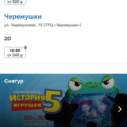
от
520
р
Черемушки
ул. Черёмуховая, 15 (ТРЦ «Черемушки»)
2D
10:50
от
340
р
Снегур