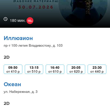
180 мин.
16+
Иллюзион
пр-т 100-летия Владивостоку, д. 103
2D
09:50
13:15
16:40
20:05
23:30
от
410
р
от
510
р
от
610
р
от
620
р
от
440
р
Океан
ул. Набережная, д. 3
2D