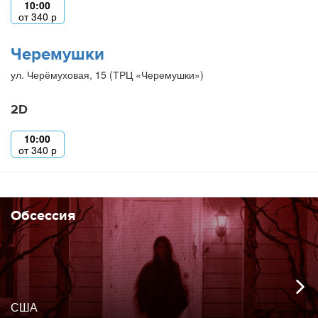
10:00
от
340
р
Черемушки
ул. Черёмуховая, 15 (ТРЦ «Черемушки»)
2D
10:00
от
340
р
Обсессия
США