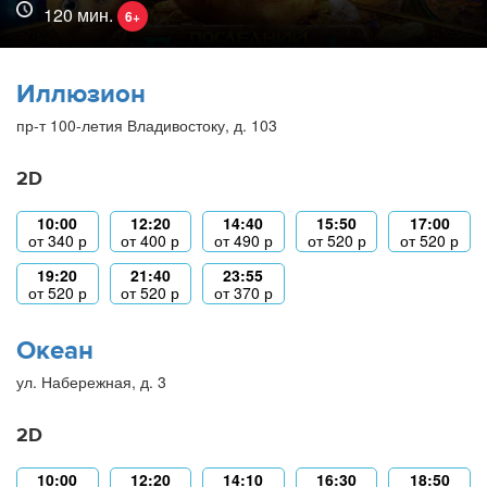
120 мин.
6+
Иллюзион
пр-т 100-летия Владивостоку, д. 103
2D
10:00
12:20
14:40
15:50
17:00
от
340
р
от
400
р
от
490
р
от
520
р
от
520
р
19:20
21:40
23:55
от
520
р
от
520
р
от
370
р
Океан
ул. Набережная, д. 3
2D
10:00
12:20
14:10
16:30
18:50