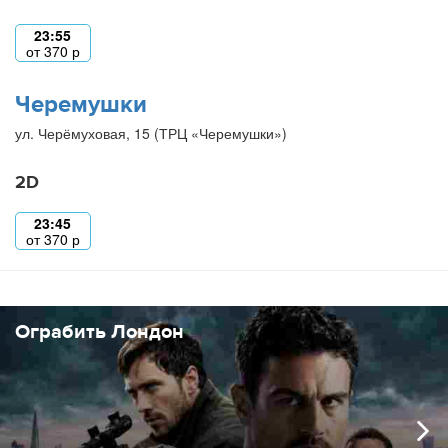
23:55
от
370
р
Черемушки
ул. Черёмуховая, 15 (ТРЦ «Черемушки»)
2D
23:45
от
370
р
Ограбить Лондон