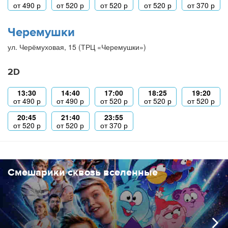
от
490
р
от
520
р
от
520
р
от
520
р
от
370
р
Черемушки
ул. Черёмуховая, 15 (ТРЦ «Черемушки»)
2D
13:30
14:40
17:00
18:25
19:20
от
490
р
от
490
р
от
520
р
от
520
р
от
520
р
20:45
21:40
23:55
от
520
р
от
520
р
от
370
р
Смешарики сквозь вселенные