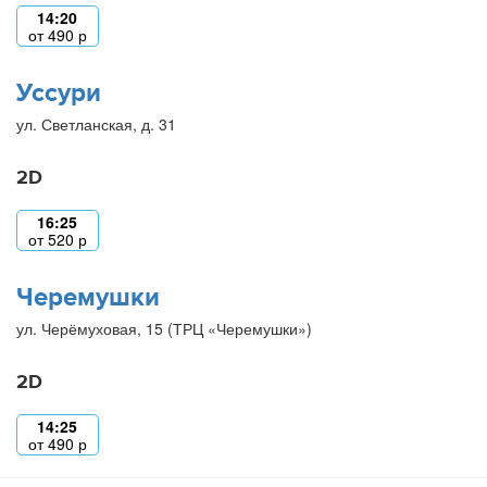
14:20
от
490
р
Уссури
ул. Светланская, д. 31
2D
16:25
от
520
р
Черемушки
ул. Черёмуховая, 15 (ТРЦ «Черемушки»)
2D
14:25
от
490
р