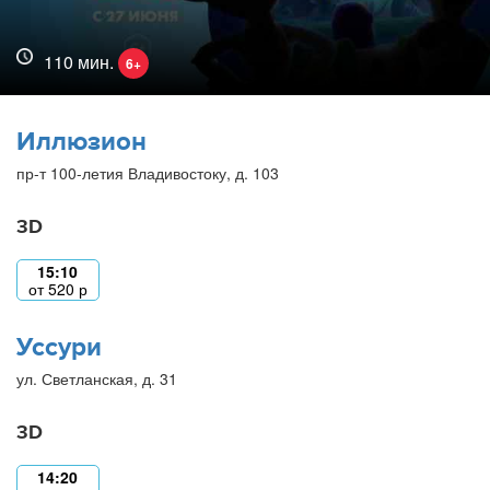
110 мин.
6+
Иллюзион
пр-т 100-летия Владивостоку, д. 103
3D
15:10
от
520
р
Уссури
ул. Светланская, д. 31
3D
14:20