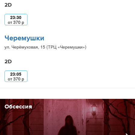
2D
23:30
от
370
р
Черемушки
ул. Черёмуховая, 15 (ТРЦ «Черемушки»)
2D
23:05
от
370
р
Обсессия