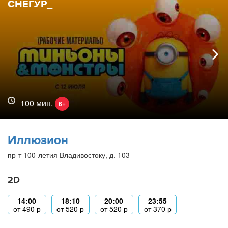
СНЕГУР_
100 мин.
6+
Иллюзион
пр-т 100-летия Владивостоку, д. 103
2D
14:00
18:10
20:00
23:55
от
490
р
от
520
р
от
520
р
от
370
р