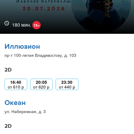
180 мин.
16+
Иллюзион
пр-т 100-летия Владивостоку, д. 103
2D
16:40
20:05
23:30
от
610
р
от
620
р
от
440
р
Океан
ул. Набережная, д. 3
2D