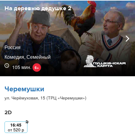
На деревню дедушке 2
Россия
Комедия, Семейный
105 мин.
6+
Черемушки
ул. Черёмуховая, 15 (ТРЦ «Черемушки»)
2D
16:45
от
520
р