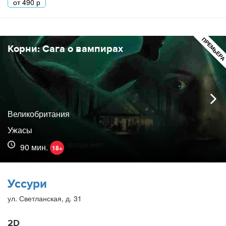
от
490
р
ПРЕМЬЕР
Корни: Сага о вампирах
Великобритания
Ужасы
90 мин.
18+
Уссури
ул. Светланская, д. 31
2D