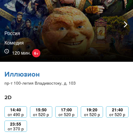
Россия
Комедия
120 мин.
6+
Иллюзион
пр-т 100-летия Владивостоку, д. 103
2D
14:40
15:50
17:00
19:20
21:40
от
490
р
от
520
р
от
520
р
от
520
р
от
520
р
23:55
от
370
р