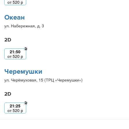
от
520
р
Океан
ул. Набережная, д. 3
2D
21:50
от
520
р
Черемушки
ул. Черёмуховая, 15 (ТРЦ «Черемушки»)
2D
21:25
от
520
р