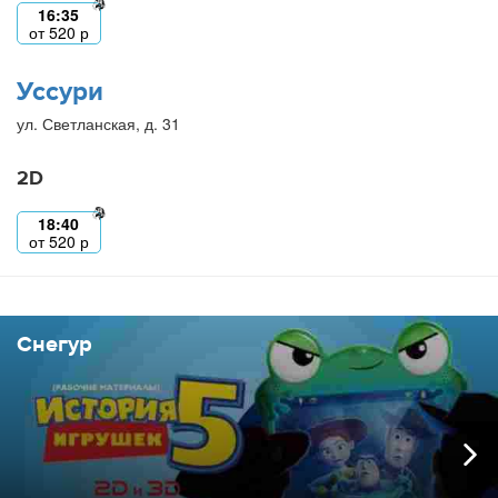
16:35
от
520
р
Уссури
ул. Светланская, д. 31
2D
18:40
от
520
р
Снегур