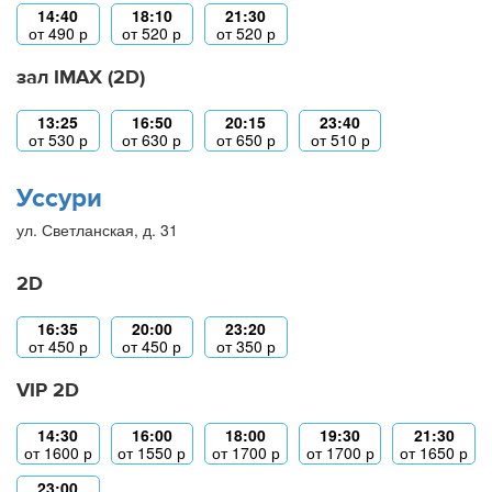
14:40
18:10
21:30
от
490
р
от
520
р
от
520
р
зал IMAX (2D)
13:25
16:50
20:15
23:40
от
530
р
от
630
р
от
650
р
от
510
р
Уссури
ул. Светланская, д. 31
2D
16:35
20:00
23:20
от
450
р
от
450
р
от
350
р
VIP 2D
14:30
16:00
18:00
19:30
21:30
от
1600
р
от
1550
р
от
1700
р
от
1700
р
от
1650
р
23:00