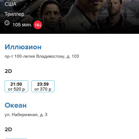
США
Триллер
105 мин.
18+
Иллюзион
пр-т 100-летия Владивостоку, д. 103
2D
21:50
23:59
от
520
р
от
370
р
Океан
ул. Набережная, д. 3
2D