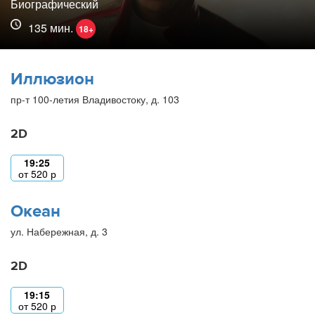
Биографический
135 мин.
18+
Иллюзион
пр-т 100-летия Владивостоку, д. 103
2D
19:25
от
520
р
Океан
ул. Набережная, д. 3
2D
19:15
от
520
р