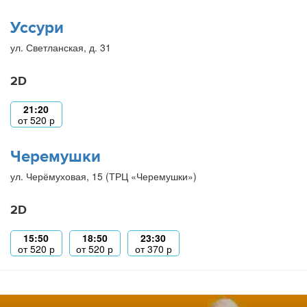
Уссури
ул. Светланская, д. 31
2D
21:20
от
520
р
Черемушки
ул. Черёмуховая, 15 (ТРЦ «Черемушки»)
2D
15:50
18:50
23:30
от
520
р
от
520
р
от
370
р