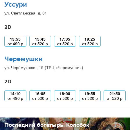
Уссури
ул. Светланская, д. 31
2D
13:55
15:45
17:35
19:25
от
490
р
от
520
р
от
520
р
от
520
р
Черемушки
ул. Черёмуховая, 15 (ТРЦ «Черемушки»)
2D
14:10
16:05
18:00
19:55
21:50
от
490
р
от
520
р
от
520
р
от
520
р
от
520
р
Последний богатырь. Колобок