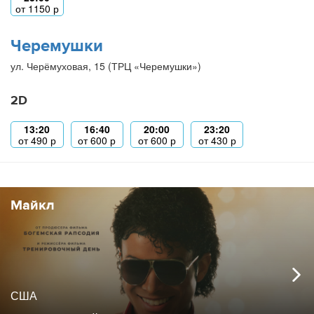
от
1150
р
Черемушки
ул. Черёмуховая, 15 (ТРЦ «Черемушки»)
2D
13:20
16:40
20:00
23:20
от
490
р
от
600
р
от
600
р
от
430
р
Майкл
США