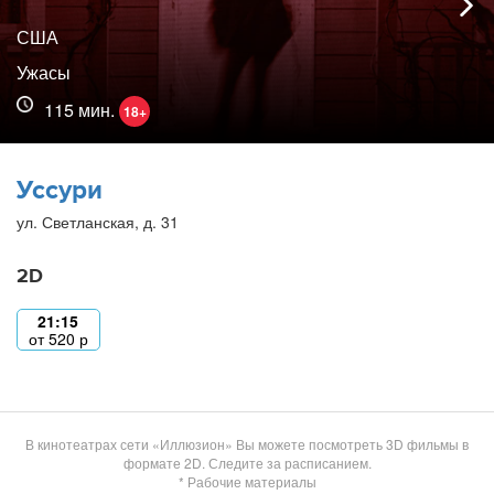
США
Ужасы
115 мин.
18+
Уссури
ул. Светланская, д. 31
2D
21:15
от
520
р
В кинотеатрах сети «Иллюзион» Вы можете посмотреть 3D фильмы в
формате 2D. Следите за расписанием.
* Рабочие материалы