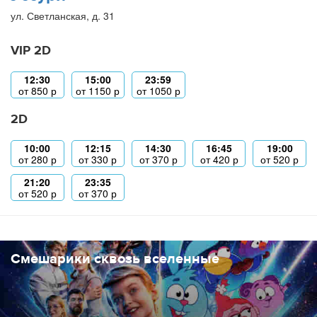
ул. Светланская, д. 31
VIP 2D
12:30
15:00
23:59
от
850
р
от
1150
р
от
1050
р
2D
10:00
12:15
14:30
16:45
19:00
от
280
р
от
330
р
от
370
р
от
420
р
от
520
р
21:20
23:35
от
520
р
от
370
р
Смешарики сквозь вселенные