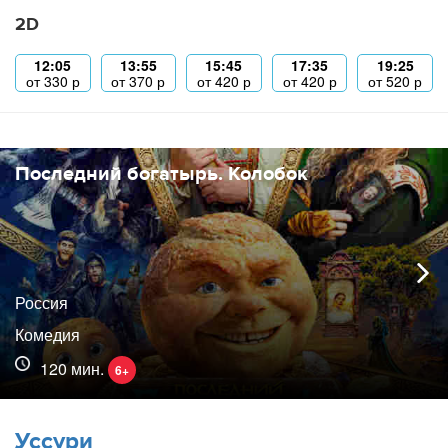
2D
12:05
13:55
15:45
17:35
19:25
от
330
р
от
370
р
от
420
р
от
420
р
от
520
р
Последний богатырь. Колобок
Россия
Комедия
120 мин.
6+
Уссури