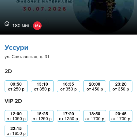
180 мин.
16+
Уссури
ул. Светланская, д. 31
2D
09:50
13:10
16:35
20:00
23:20
от
250
р
от
350
р
от
350
р
от
450
р
от
350
р
VIP 2D
12:00
15:25
17:20
18:50
20:45
от
1050
р
от
1250
р
от
1250
р
от
1700
р
от
1700
р
22:15
от
1650
р