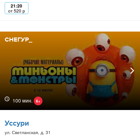
21:20
от
520
р
СНЕГУР_
100 мин.
6+
Уссури
ул. Светланская, д. 31