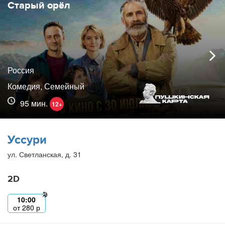
Старый орёл
Россия
Комедия, Семейный
95 мин.
12+
Уссури
ул. Светланская, д. 31
2D
10:00
от
280
р