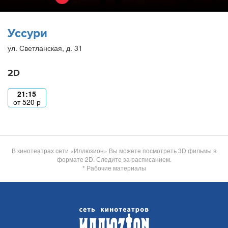
Уссури
ул. Светланская, д. 31
2D
21:15
от
520
р
В кинотеатрах сети «Иллюзион» Вы можете посмотреть 3D фильмы в
формате 2D. Следите за расписанием.
* Рабочие материалы