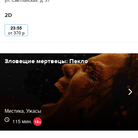
2D
23:55
от
370
р
Зловещие мертвецы: Пекло
Мистика, Ужасы
115 мин.
18+