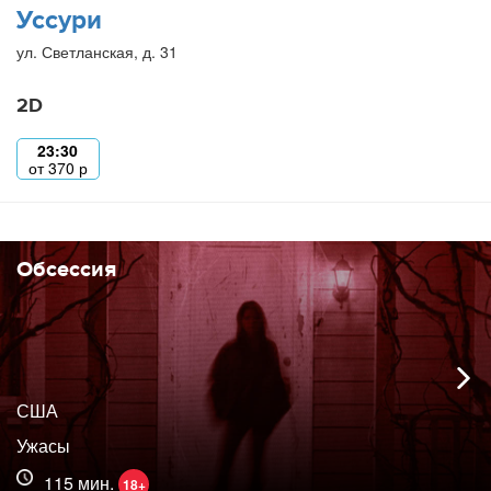
Уссури
ул. Светланская, д. 31
2D
23:30
от
370
р
Обсессия
США
Ужасы
115 мин.
18+