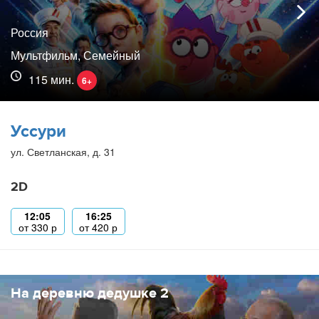
Россия
Мультфильм, Семейный
115 мин.
6+
Уссури
ул. Светланская, д. 31
2D
12:05
16:25
от
330
р
от
420
р
На деревню дедушке 2