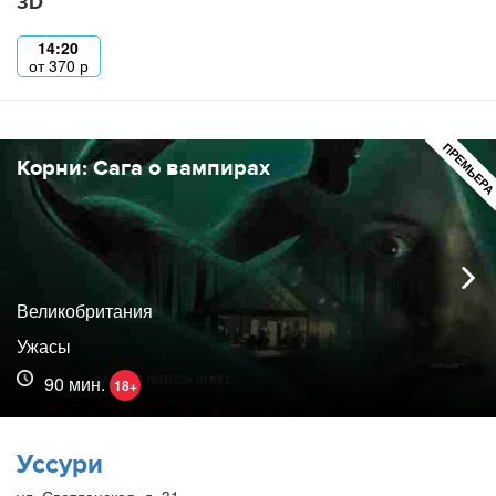
3D
14:20
от
370
р
ПРЕМЬЕР
Корни: Сага о вампирах
Великобритания
Ужасы
90 мин.
18+
Уссури
ул. Светланская, д. 31