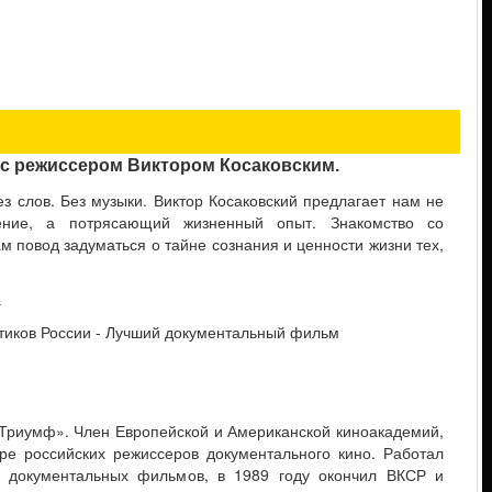
с режиссером Виктором Косаковским.
ез слов. Без музыки. Виктор Косаковский предлагает нам не
дение, а потрясающий жизненный опыт. Знакомство со
м повод задуматься о тайне сознания и ценности жизни тех,
а
тиков России - Лучший документальный фильм
«Триумф». Член Европейской и Американской киноакадемий,
ре российских режиссеров документального кино. Работал
и документальных фильмов, в 1989 году окончил ВКСР и