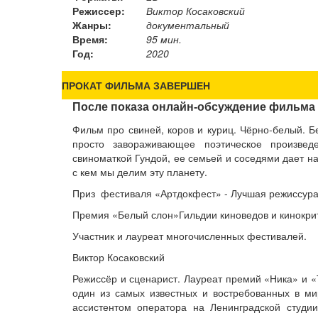
Режиссер:
Виктор Косаковский
Жанры:
документальный
Время:
95 мин.
Год:
2020
ПРОКАТ ФИЛЬМА ЗАВЕРШЕН
После показа онлайн-обсуждение фильма 
Фильм про свиней, коров и куриц. Чёрно-белый. Б
просто завораживающее поэтическое произве
свиноматкой Гундой, ее семьей и соседями дает на
с кем мы делим эту планету.
Приз фестиваля «Артдокфест» - Лучшая режиссур
Премия «Белый слон»Гильдии киноведов и кинокри
Участник и лауреат многочисленных фестивалей.
Виктор Косаковский
Режиссёр и сценарист. Лауреат премий «Ника» и 
один из самых известных и востребованных в ми
ассистентом оператора на Ленинградской студи