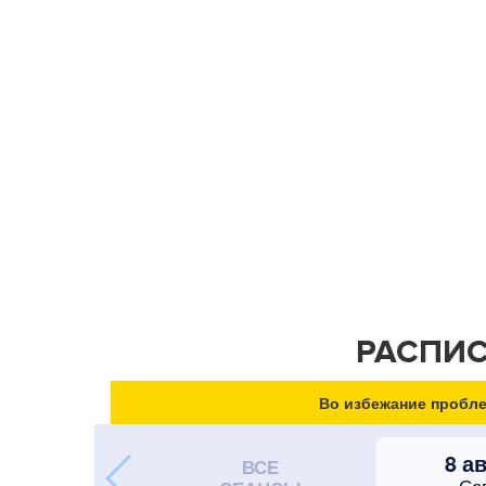
РАСПИС
Во избежание пробле
8 а
ВСЕ
Се