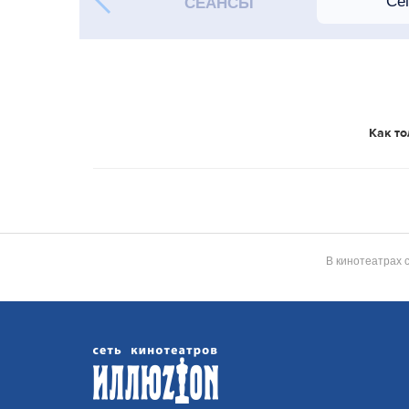
СЕАНСЫ
Как то
В кинотеатрах 