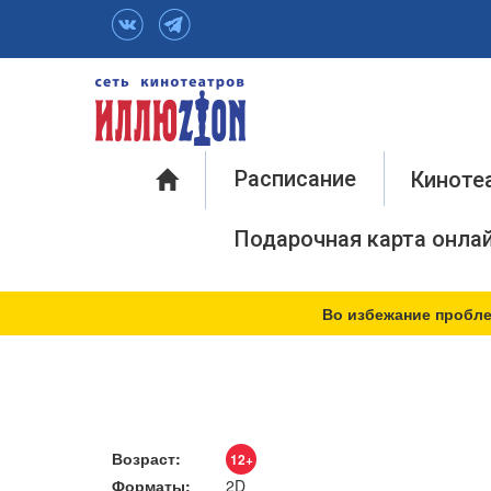
Инфо
Расписание
Киноте
Подарочная карта онла
Во избежание пробле
Возраст:
12+
Форматы:
2D