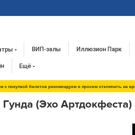
ВИП-залы
Иллюзион Парк
атры
йн
Ещё
м с покупкой билетов рекомендуем и просим отключить на вр
Гунда (Эхо Артдокфеста)