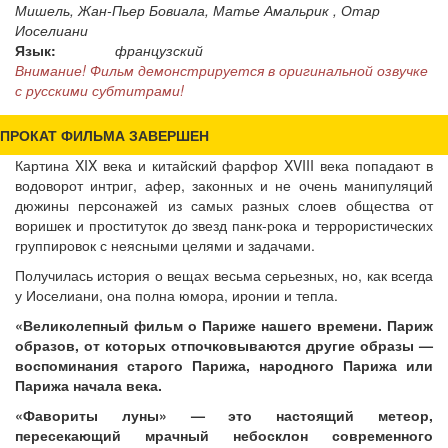
Мишель, Жан-Пьер Бовиала, Матье Амальрик , Отар
Иоселиани
Язык:
французский
Внимание! Фильм демонстрируется в оригинальной озвучке
с русскими субтитрами!
ПРОКАТ ФИЛЬМА ЗАВЕРШЕН
Картина XIX века и китайский фарфор XVIII века попадают в
водоворот интриг, афер, законных и не очень манипуляций
дюжины персонажей из самых разных слоев общества от
воришек и проституток до звезд панк-рока и террористических
группировок с неясными целями и задачами.
Получилась история о вещах весьма серьезных, но, как всегда
у Иоселиани, она полна юмора, иронии и тепла.
«Великолепный фильм о Париже нашего времени. Париж
образов, от которых отпочковываются другие образы —
воспоминания старого Парижа, народного Парижа или
Парижа начала века.
«Фавориты луны» — это настоящий метеор,
пересекающий мрачный небосклон современного