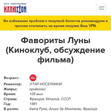
Toggl
naviga
Во избежание проблем с покупкой билетов рекомендуем и
просим отключить на время покупки Ваш VPN.
Фавориты Луны
(Киноклуб, обсуждение
фильма)
Возраст:
16+
Режиссер:
ОТАР ИОСЕЛИАНИ
Жанры:
криминал
Время:
105 мин.
Страна:
Франция, Италия, СССР
Год:
1981
В ролях:
Катя Рупе, Аликс де Монтегю, Франсуа