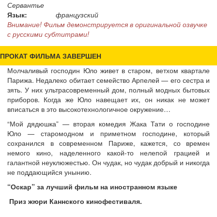
Сервантье
Язык:
французский
Внимание! Фильм демонстрируется в оригинальной озвучке
с русскими субтитрами!
ПРОКАТ ФИЛЬМА ЗАВЕРШЕН
Молчаливый господин Юло живет в старом, ветхом квартале
Парижа. Недалеко обитает семейство Арпелей — его сестра и
зять. У них ультрасовременный дом, полный модных бытовых
приборов. Когда же Юло навещает их, он никак не может
вписаться в это высокотехнологичное окружение…
“Мой дядюшка” — вторая комедия Жака Тати о господине
Юло — старомодном и приметном господине, который
сохранился в современном Париже, кажется, со времен
немого кино, наделенного какой-то нелепой грацией и
галантной неуклюжестью. Он чудак, но чудак добрый и никогда
не поддающийся унынию.
“Оскар” за лучший фильм на иностранном языке
Приз жюри Каннского кинофестиваля.