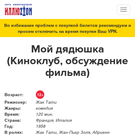
Toggl
naviga
Во избежание проблем с покупкой билетов рекомендуем и
просим отключить на время покупки Ваш VPN.
Мой дядюшка
(Киноклуб, обсуждение
фильма)
Возраст:
12+
Режиссер:
Жак Тати
Жанры:
комедия
Время:
120 мин.
Страна:
Франция, Италия
Год:
1958
В ролях:
Жак Тати, Жан-Пьер Золя, Адриенн