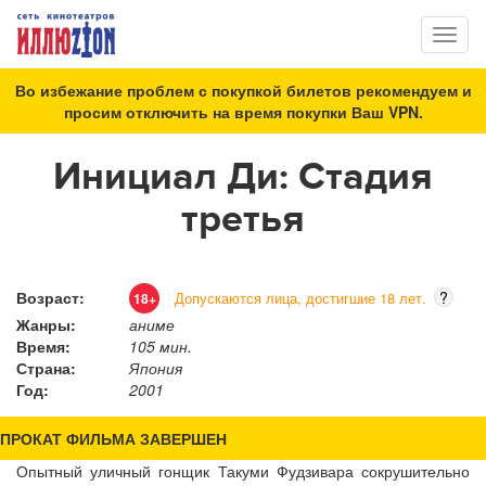
Toggl
naviga
Во избежание проблем с покупкой билетов рекомендуем и
просим отключить на время покупки Ваш VPN.
Инициал Ди: Стадия
третья
Возраст:
?
Допускаются лица, достигшие 18 лет.
18+
Жанры:
аниме
Время:
105 мин.
Страна:
Япония
Год:
2001
ПРОКАТ ФИЛЬМА ЗАВЕРШЕН
Опытный уличный гонщик Такуми Фудзивара сокрушительно