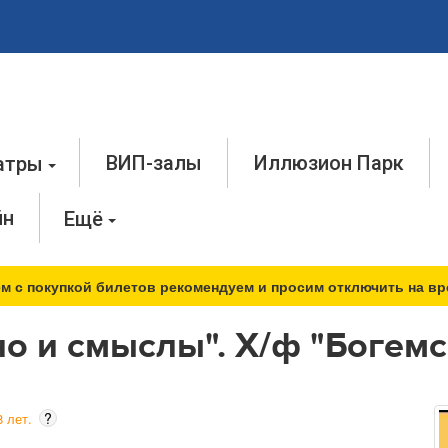
ВИП-залы
Иллюзион Парк
атры
йн
Ещё
м с покупкой билетов рекомендуем и просим отключить на вр
о и смыслы". Х/ф "Богем
?
 лет.