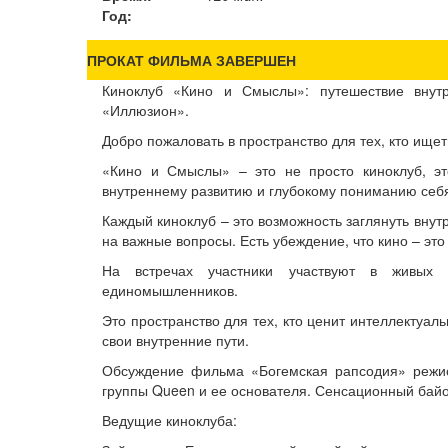
Год:
ПРОКАТ ФИЛЬМА ЗАВЕРШЕН
Киноклуб «Кино и Смыслы»: путешествие внут
«Иллюзион».
Добро пожаловать в пространство для тех, кто ище
«Кино и Смыслы» – это не просто киноклуб, эт
внутреннему развитию и глубокому пониманию себя 
Каждый киноклуб – это возможность заглянуть внут
на важные вопросы. Есть убеждение, что кино – эт
На встречах участники участвуют в живых 
единомышленников.
Это пространство для тех, кто ценит интеллектуал
свои внутренние пути.
Обсуждение фильма «Богемская рапсодия» режис
группы Queen и ее основателя. Сенсационный байо
Ведущие киноклуба: