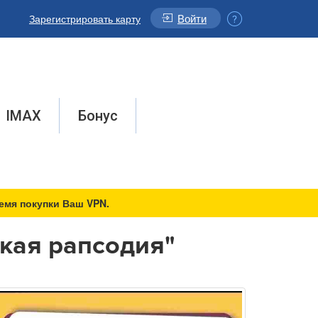
Войти
Зарегистрировать карту
IMAX
Бонус
емя покупки Ваш VPN.
ская рапсодия"