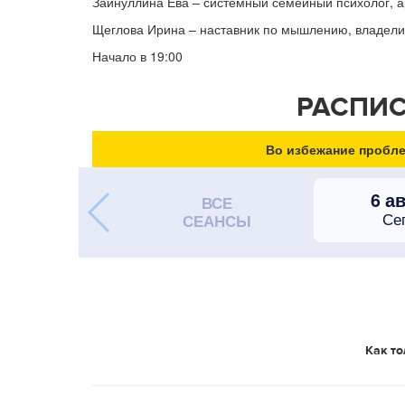
Зайнуллина Ева – системный семейный психолог, а
Щеглова Ирина – наставник по мышлению, владели
Начало в 19:00
РАСПИС
Во избежание пробле
6 а
ВСЕ
Се
СЕАНСЫ
Как то