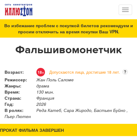
Toggl
naviga
Во избежание проблем с покупкой билетов рекомендуем и
просим отключить на время покупки Ваш VPN.
Фальшивомонетчик
Возраст:
?
Допускаются лица, достигшие 18 лет.
18+
Режиссер:
Жан Поль Саломе
Жанры:
драма
Время:
130 мин.
Страна:
Франция
Год:
2026
В ролях:
Реда Катеб, Сара Жиродо, Бастьен Буйно ,
Пьер Лютен
ПРОКАТ ФИЛЬМА ЗАВЕРШЕН