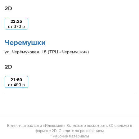
2D
23:25
от
370
р
Черемушки
ул. Черёмуховая, 15 (ТРЦ «Черемушки»)
2D
21:50
от
490
р
В кинотеатрах сети «Иллюзион» Вы можете посмотреть 3D фильмы в
формате 2D. Следите за расписанием.
* Рабочие материалы