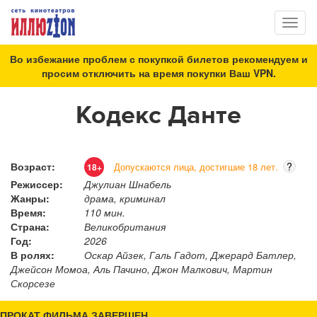
Toggl
naviga
Во избежание проблем с покупкой билетов рекомендуем и
просим отключить на время покупки Ваш VPN.
Кодекс Данте
Возраст:
?
Допускаются лица, достигшие 18 лет.
18+
Режиссер:
Джулиан Шнабель
Жанры:
драма, криминал
Время:
110 мин.
Страна:
Великобритания
Год:
2026
В ролях:
Оскар Айзек, Галь Гадот, Джерард Батлер,
Джейсон Момоа, Аль Пачино, Джон Малкович, Мартин
Скорсезе
ПРОКАТ ФИЛЬМА ЗАВЕРШЕН