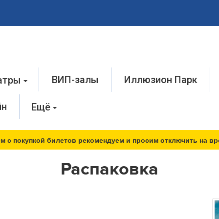
ВИП-залы
Иллюзион Парк
атры
йн
Ещё
м с покупкой билетов рекомендуем и просим отключить на вр
Распаковка