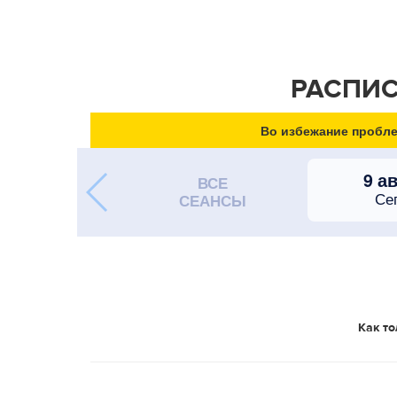
РАСПИС
Во избежание пробле
9 а
ВСЕ
Се
СЕАНСЫ
Как то