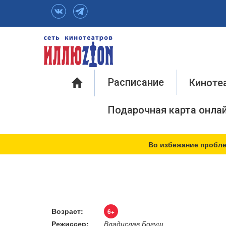
Инфо
Расписание
Киноте
Подарочная карта онла
Во избежание пробле
Возраст:
6+
Режиссер:
Владислав Богуш