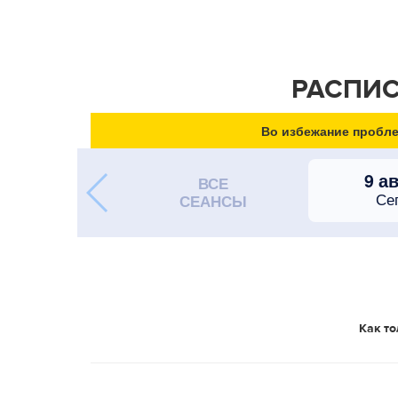
РАСПИС
Во избежание пробле
9 а
ВСЕ
Се
СЕАНСЫ
Как то