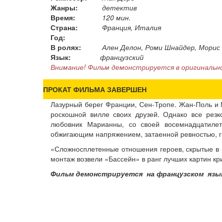
Жанры:
детектив
Время:
120 мин.
Страна:
Франция, Италия
Год:
В ролях:
Ален Делон, Роми Шнайдер, Морис 
Язык:
французский
Внимание! Фильм демонстрируется в оригинально
ПРОКАТ ФИЛЬМА ЗАВЕРШЕН
Лазурный берег Франции, Сен-Тропе. Жан-Поль и 
роскошной вилле своих друзей. Однако все резк
любовник Марианны, со своей восемнадцатилет
обжигающим напряжением, затаенной ревностью, 
«Сложносплетенные отношения героев, скрытые в 
монтаж возвели «Бассейн» в ранг лучших картин к
Фильм демонстрируется на французском язы