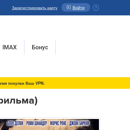
Войти
Зарегистрировать карту
IMAX
Бонус
емя покупки Ваш VPN.
фильма)