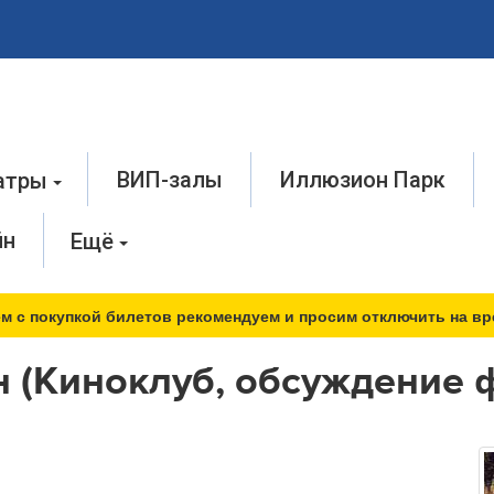
ВИП-залы
Иллюзион Парк
атры
йн
Ещё
м с покупкой билетов рекомендуем и просим отключить на вр
н (Киноклуб, обсуждение 