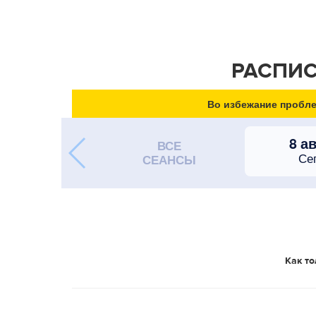
РАСПИС
Во избежание пробле
8 а
ВСЕ
Се
СЕАНСЫ
Как то