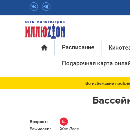
Инфо
Расписание
Киноте
Подарочная карта онла
Во избежание пробле
Бассей
Возраст:
6+
Режиссер:
Жак Дере