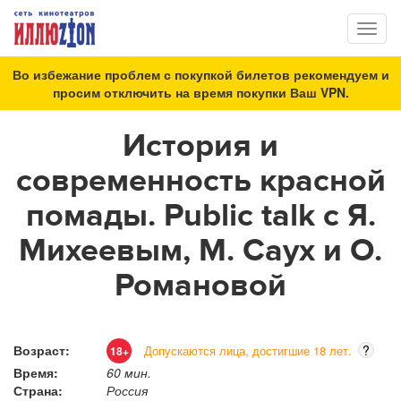
Toggl
naviga
Во избежание проблем с покупкой билетов рекомендуем и
просим отключить на время покупки Ваш VPN.
История и
современность красной
помады. Public talk с Я.
Михеевым, М. Саух и О.
Романовой
Возраст:
?
Допускаются лица, достигшие 18 лет.
18+
Время:
60 мин.
Страна:
Россия