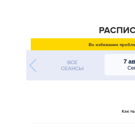
РАСПИС
Во избежание пробле
7 а
ВСЕ
Се
СЕАНСЫ
Как то