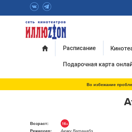
Инфо
Расписание
Киноте
Подарочная карта онла
Во избежание пробле
А
Возраст:
16+
Режиссер:
Аюму Ватанабэ