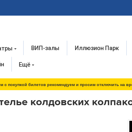
ВИП-залы
Иллюзион Парк
атры
йн
Ещё
м с покупкой билетов рекомендуем и просим отключить на вр
телье колдовских колпак