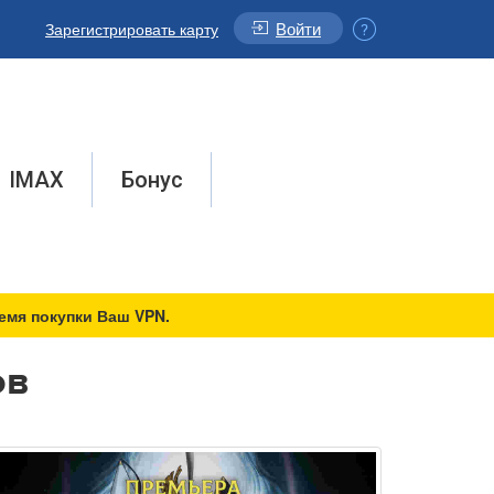
Войти
Зарегистрировать карту
IMAX
Бонус
емя покупки Ваш VPN.
ов