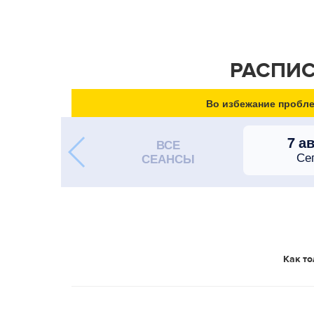
РАСПИС
Во избежание пробле
7 а
ВСЕ
Се
СЕАНСЫ
Как то