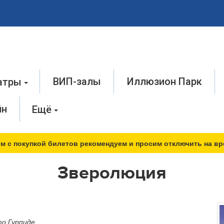
ВИП-залы
Иллюзион Парк
атры
йн
Ещё
м с покупкой билетов рекомендуем и просим отключить на вр
Зверолюция
то Гурпиде