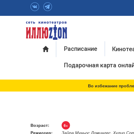
Инфо
Расписание
Киноте
Подарочная карта онла
Во избежание пробле
Возраст:
6+
Режиссер:
Зайра Муньос Домингес, Хулио Со