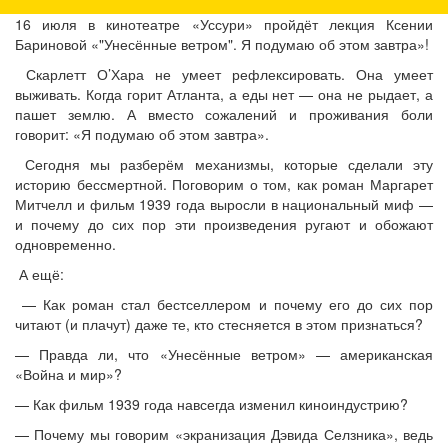
16 июля в кинотеатре «Уссури» пройдёт лекция Ксении
Бариновой «"Унесённые ветром". Я подумаю об этом завтра»!
Скарлетт О’Хара не умеет рефлексировать. Она умеет
выживать. Когда горит Атланта, а еды нет — она не рыдает, а
пашет землю. А вместо сожалений и проживания боли
говорит: «Я подумаю об этом завтра».
Сегодня мы разберём механизмы, которые сделали эту
историю бессмертной. Поговорим о том, как роман Маргарет
Митчелл и фильм 1939 года выросли в национальный миф —
и почему до сих пор эти произведения ругают и обожают
одновременно.
А ещё:
— Как роман стал бестселлером и почему его до сих пор
читают (и плачут) даже те, кто стесняется в этом признаться?
— Правда ли, что «Унесённые ветром» — американская
«Война и мир»?
— Как фильм 1939 года навсегда изменил киноиндустрию?
— Почему мы говорим «экранизация Дэвида Селзника», ведь