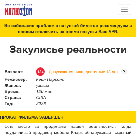
Toggl
naviga
Во избежание проблем с покупкой билетов рекомендуем и
просим отключить на время покупки Ваш VPN.
Закулисье реальности
Возраст:
?
Допускаются лица, достигшие 18 лет.
18+
Режиссер:
Кейн Парсонс
Жанры:
ужасы
Время:
120 мин.
Страна:
США
Год:
2026
ПРОКАТ ФИЛЬМА ЗАВЕРШЕН
Есть место за пределами нашей реальности… Когда
неудачливый продавец мебели Кларк обнаруживает скрытый